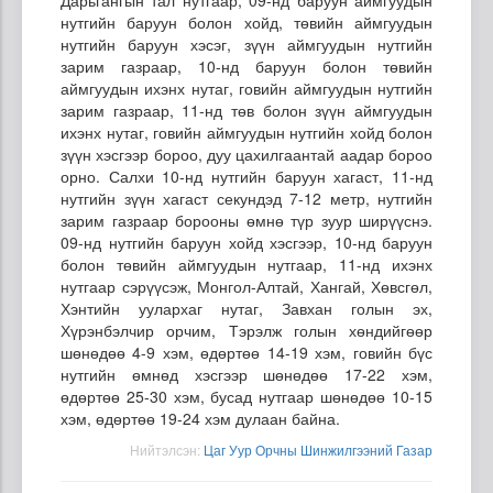
нутгийн баруун болон хойд, төвийн аймгуудын
нутгийн баруун хэсэг, зүүн аймгуудын нутгийн
зарим газраар, 10-нд баруун болон төвийн
аймгуудын ихэнх нутаг, говийн аймгуудын нутгийн
зарим газраар, 11-нд төв болон зүүн аймгуудын
ихэнх нутаг, говийн аймгуудын нутгийн хойд болон
зүүн хэсгээр бороо, дуу цахилгаантай аадар бороо
орно. Салхи 10-нд нутгийн баруун хагаст, 11-нд
нутгийн зүүн хагаст секундэд 7-12 метр, нутгийн
зарим газраар борооны өмнө түр зуур ширүүснэ.
09-нд нутгийн баруун хойд хэсгээр, 10-нд баруун
болон төвийн аймгуудын нутгаар, 11-нд ихэнх
нутгаар сэрүүсэж, Монгол-Алтай, Хангай, Хөвсгөл,
Хэнтийн уулархаг нутаг, Завхан голын эх,
Хүрэнбэлчир орчим, Тэрэлж голын хөндийгөөр
шөнөдөө 4-9 хэм, өдөртөө 14-19 хэм, говийн бүс
нутгийн өмнөд хэсгээр шөнөдөө 17-22 хэм,
өдөртөө 25-30 хэм, бусад нутгаар шөнөдөө 10-15
хэм, өдөртөө 19-24 хэм дулаан байна.
Нийтэлсэн:
Цаг Уур Орчны Шинжилгээний Газар