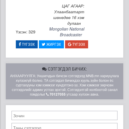
ЦАГ АГААР:
Улаанбаатарт
шөнөдөө 16 хэм
дулаан
Mongolian National
Үзсэн: 329
Broadcaster
ТҮГЭЭХ
ЖИРГЭХ
ТҮГЭЭХ
СЭТГЭГДЭЛ БИЧИХ:
АНХААРУУЛГА: Уншигчдын бичсэн сэтгэгдэлд MNB.mn хариуцлага
хүлээхгүй болно. ТА сэтгэгдэл бичихдээ хууль зүйн болон ёс
суртахууны хэм хэмжээг хүндэтгэнэ үү. Хэм хэмжээг зөрчсөн
сэтгэгдэлийг админ устгах эрхтэй. Сэтгэгдэлтэй холбоотой санал
гомдолыг
70127055
утсаар хүлээн авна.