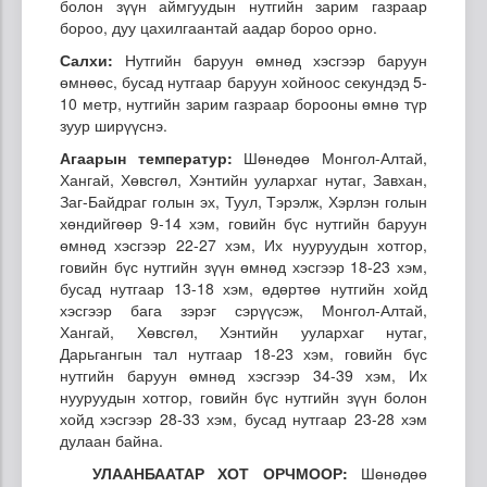
болон зүүн аймгуудын нутгийн зарим газраар
бороо, дуу цахилгаантай аадар бороо орно.
Салхи:
Нутгийн баруун өмнөд хэсгээр баруун
өмнөөс, бусад нутгаар баруун хойноос секундэд 5-
10 метр, нутгийн зарим газраар борооны өмнө түр
зуур ширүүснэ.
Агаарын температур:
Шөнөдөө Монгол-Алтай,
Хангай, Хөвсгөл, Хэнтийн уулархаг нутаг, Завхан,
Заг-Байдраг голын эх, Туул, Тэрэлж, Хэрлэн голын
хөндийгөөр 9-14 хэм, говийн бүс нутгийн баруун
өмнөд хэсгээр 22-27 хэм, Их нууруудын хотгор,
говийн бүс нутгийн зүүн өмнөд хэсгээр 18-23 хэм,
бусад нутгаар 13-18 хэм, өдөртөө нутгийн хойд
хэсгээр бага зэрэг сэрүүсэж, Монгол-Алтай,
Хангай, Хөвсгөл, Хэнтийн уулархаг нутаг,
Дарьгангын тал нутгаар 18-23 хэм, говийн бүс
нутгийн баруун өмнөд хэсгээр 34-39 хэм, Их
нууруудын хотгор, говийн бүс нутгийн зүүн болон
хойд хэсгээр 28-33 хэм, бусад нутгаар 23-28 хэм
дулаан байна.
УЛААНБААТАР ХОТ ОРЧМООР:
Шөнөдөө