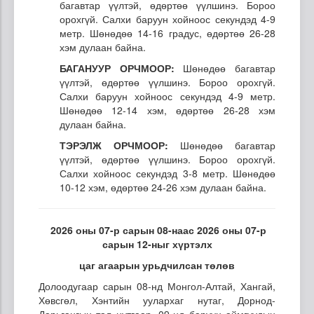
багавтар үүлтэй, өдөртөө үүлшинэ. Бороо
орохгүй. Салхи баруун хойноос секундэд 4-9
метр. Шөнөдөө 14-16 градус, өдөртөө 26-28
хэм дулаан байна.
БАГАНУУР ОРЧМООР:
Шөнөдөө багавтар
үүлтэй, өдөртөө үүлшинэ. Бороо орохгүй.
Салхи баруун хойноос секундэд 4-9 метр.
Шөнөдөө 12-14 хэм, өдөртөө 26-28 хэм
дулаан байна.
ТЭРЭЛЖ ОРЧМООР:
Шөнөдөө багавтар
үүлтэй, өдөртөө үүлшинэ. Бороо орохгүй.
Салхи хойноос секундэд 3-8 метр. Шөнөдөө
10-12 хэм, өдөртөө 24-26 хэм дулаан байна.
2026 оны 07-р сарын 08-наас 2026 оны 07-р
сарын 12-ныг хүртэлх
цаг агаарын урьдчилсан төлөв
Долоодугаар сарын 08-нд Монгол-Алтай, Хангай,
Хөвсгөл, Хэнтийн уулархаг нутаг, Дорнод-
Дарьгангын тал нутгаар, 09-нд баруун аймгуудын