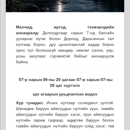
Малчид, иргэд, тээвэрчдийн
анхааралд:
Долоодугаар сарын 7-нд Хангайн
уулархаг нутаг болон Дорнод, Дарьгангын тал
нутгаар бороо, дуу цахилгаантай аадар бороо
орох тул болзошгүй мөндөр, нөөлөг салхи, үер,
усны аюулаас сэрэмжтэй байхыг анхааруулж
байна.
07-р сарын 06-ны 20 цагаас 07-р сарын 07-ны
20 цаг хүртэлх
цаг агаарын урьдчилсан мэдээ
Хур тунадас:
Ихэнх нутгаар солигдмол үүлтэй.
Шөнөдөө баруун аймгуудын нутгийн зүүн, төвийн
аймгуудын нутгийн баруун хэсэг, зүүн аймгуудын
нутгийн зарим газраар, өдөртөө баруун болон
говийн аймгуудын нутгийн баруун хойд хэсэг, төв