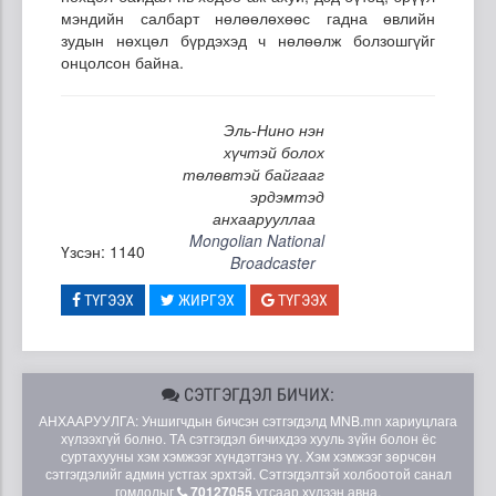
мэндийн салбарт нөлөөлөхөөс гадна өвлийн
зудын нөхцөл бүрдэхэд ч нөлөөлж болзошгүйг
онцолсон байна.
Эль-Нино нэн
хүчтэй болох
төлөвтэй байгааг
эрдэмтэд
анхаарууллаа
Mongolian National
Үзсэн: 1140
Broadcaster
ТҮГЭЭХ
ЖИРГЭХ
ТҮГЭЭХ
СЭТГЭГДЭЛ БИЧИХ:
АНХААРУУЛГА: Уншигчдын бичсэн сэтгэгдэлд MNB.mn хариуцлага
хүлээхгүй болно. ТА сэтгэгдэл бичихдээ хууль зүйн болон ёс
суртахууны хэм хэмжээг хүндэтгэнэ үү. Хэм хэмжээг зөрчсөн
сэтгэгдэлийг админ устгах эрхтэй. Сэтгэгдэлтэй холбоотой санал
гомдолыг
70127055
утсаар хүлээн авна.