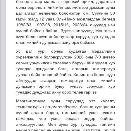
бөгөөд агаар мандлын ерөнхий орчил, даралтын
орны өөрчлөлт, чийгийн шилжилтээр дамжин зуны
цаг агаарт нөлөөлөх боломжтой юм. Сүүлийн 30
гаруй жилд 12 удаа Эль-Нино ажиглагдсан бөгөөд
1982/83, 1997/98, 2015/16, 2023/24 онуудад нэн
хүчтэй байсан байна. Эдгээр жилүүдэд Монголын
зүүн болон зүүн хойд нутгаар сэрүүн, хур тунадас
олон жилийн дунджаас ахиу орж байжээ.
Ус цаг уур, орчны судалгаа мэдээллийн
хүрээлэнгийн боловсруулсан 2026 оны 7-9 дүгээр
сарын урьдчилсан төлөвөөр баруун аймгуудад хур
тунадас дунджаас бага, агаарын температур
дулаан байх төлөвтэй байна. Харин төв болон зүүн
аймгуудад агаарын температур олон жилийн
дунджийн орчим буюу түүнээс сэрүүхэн, хур
тунадас дунджаас ахиу орох төлөв гарчээ.
Мэргэжилтнүүд зуны саруудад хэт халалт,
температурын огцом хэлбэлзэл, богино хугацааны
хүчтэй аадар бороо, гол мөрний усны түвшин
нэмэгдэх, үер усны эрсдэл өндөр байгааг
анхаарууллаа. Мөн зуны хур тунадас, гангийн
нөхцөл байдал нь хөдөө аж ахуй, дэд бүтэц, эрүүл