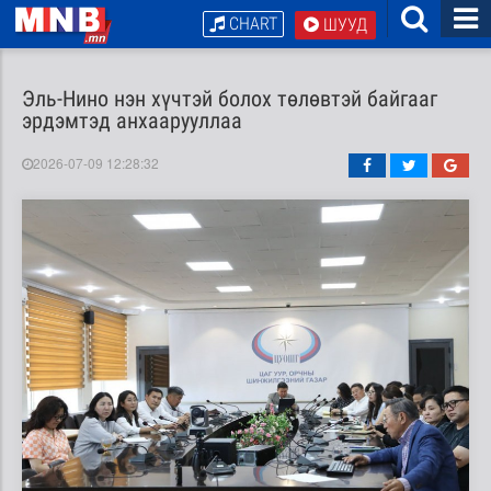
CHART
ШУУД
Эль-Нино нэн хүчтэй болох төлөвтэй байгааг
эрдэмтэд анхаарууллаа
2026-07-09 12:28:32