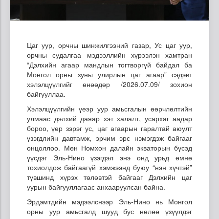
Цаг уур, орчны шинжилгээний газар, Ус цаг уур,
орчны судалгаа мэдээллийн хүрээлэн хамтран
“Дэлхийн агаар мандлын тогтворгүй байдал ба
Монгол орны зуны улирлын цаг агаар” сэдэвт
хэлэлцүүлгийг өнөөдөр /2026.07.09/ зохион
байгууллаа.
Хэлэлцүүлгийн үеэр уур амьсгалын өөрчлөлтийн
улмаас дэлхий даяар хэт халалт, усархаг аадар
бороо, үер зэрэг ус, цаг агаарын гаралтай аюулт
үзэгдлийн давтамж, эрчим эрс нэмэгдэж байгааг
онцоллоо. Мөн Номхон далайн экваторын бүсэд
үүсдэг Эль-Нино үзэгдэл энэ онд урьд өмнө
тохиолдож байгаагүй хэмжээнд буюу “нэн хүчтэй”
түвшинд хүрэх төлөвтэй байгааг Дэлхийн цаг
уурын байгууллагаас анхааруулсан байна.
Эрдэмтдийн мэдээлснээр Эль-Нино нь Монгол
орны уур амьсгалд шууд бус нөлөө үзүүлдэг