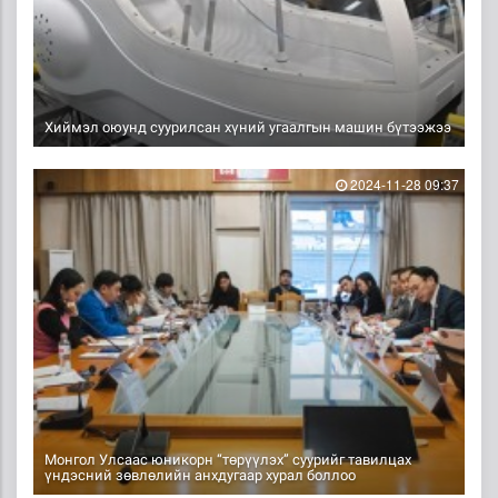
Хиймэл оюунд суурилсан хүний угаалгын машин бүтээжээ
2024-11-28 09:37
Монгол Улсаас юникорн “төрүүлэх” суурийг тавилцах
үндэсний зөвлөлийн анхдугаар хурал боллоо