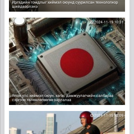
Иргэдийн гомдлыг хиймэл оюунд суурилсан технологиор
шийдвэрлэнэ
2024-11-19 10:31
Япон улс хиймэл оюун, хагас дамжуулагчийн салбараа
сэргээх төлөвлөгөөгөө зарлалаа
2024-11-15 12:09