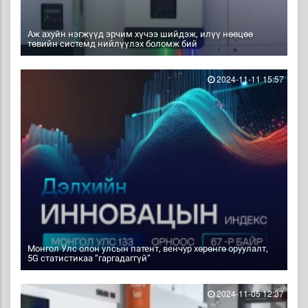
Аж ахуйн нэгжүүд эрчим хүчээ шийдэж, илүү нөөцөө
төвийн системд нийлүүлэх боломж бий
2024-11-11 15:57
Монгол Улс олон улсын патент, венчур хөрөнгө оруулалт,
5G статистикаа “гаргадаггүй”
2024-11-05 12:37