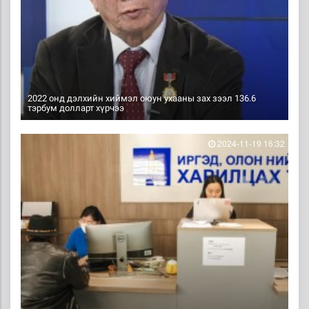
2022 онд дэлхийн хиймэл оюун ухааны зах зээл 136.6
тэрбум долларт хүрчээ
2024-11-19 16:32