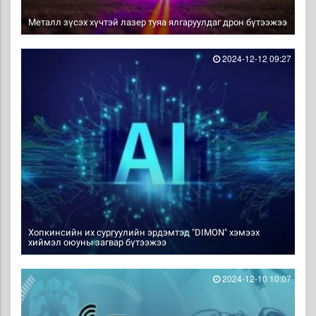
Металл зүсэх хүчтэй лазер туяа ялгаруулдаг дрон бүтээжээ
2024-12-12 09:27
Хопкинсийн их сургуулийн эрдэмтэд "DIMON" хэмээх
хиймэл оюуны загвар бүтээжээ
2024-12-10 10:07