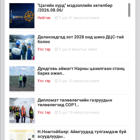
"Цагийн хүрд" мэдээллийн хөтөлбөр
/2026.08.06/
3 цаг 41 минутын өмнө
Нийгэм
Даланзадгад хот 2028 онд шинэ ДЦС-тай
болно
5 цаг 6 минутын өмнө
Улс төр
Дундговь аймагт Нарны цахилгаан станц
барих ажил..
5 цаг 10 минутын өмнө
Улс төр
Дипломат төлөөлөгчийн газруудын
төлөөлөгчид COP1..
5 цаг 18 минутын өмнө
Улс төр
Н.Номтойбаяр: Аймгуудад тулгамдаж буй
асуудлууды..