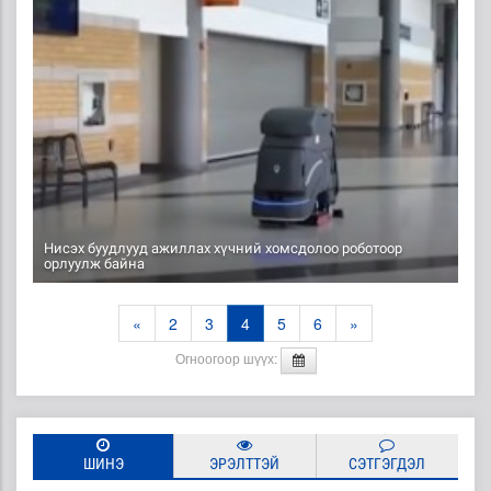
Нисэх буудлууд ажиллах хүчний хомсдолоо роботоор
орлуулж байна
«
2
3
4
5
6
»
Огноогоор шүүх:
ШИНЭ
ЭРЭЛТТЭЙ
СЭТГЭГДЭЛ