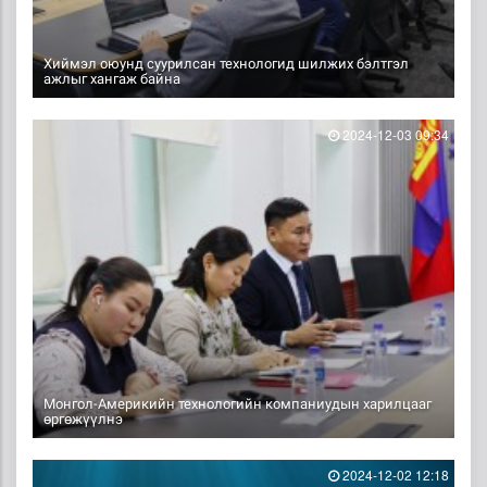
Хиймэл оюунд суурилсан технологид шилжих бэлтгэл
ажлыг хангаж байна
2024-12-03 09:34
Монгол-Америкийн технологийн компаниудын харилцааг
өргөжүүлнэ
2024-12-02 12:18