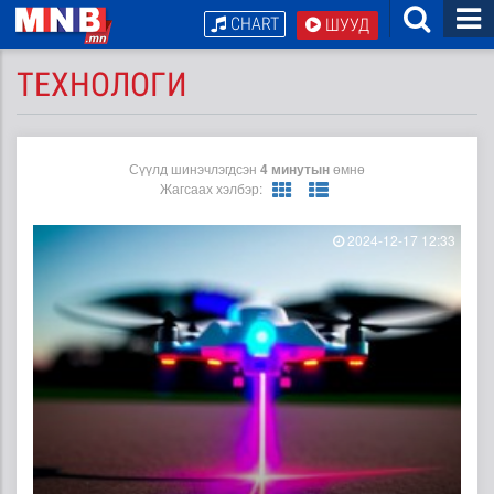
CHART
ШУУД
ТЕХНОЛОГИ
Сүүлд шинэчлэгдсэн
4 минутын
өмнө
Жагсаах хэлбэр:
2024-12-17 12:33