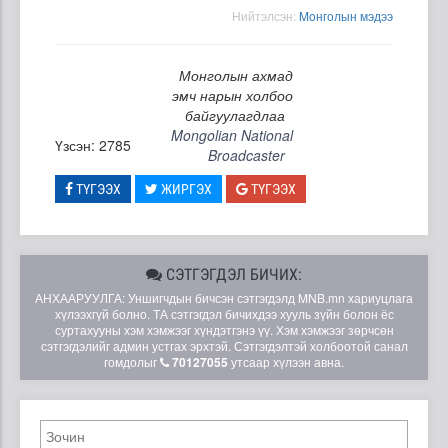
Нийтэлсэн:
Moнголын мэдээ
Монголын ахмад
эмч нарын холбоо
байгуулагдлаа
Mongolian National
Үзсэн: 2785
Broadcaster
ТҮГЭЭХ
ЖИРГЭХ
ТҮГЭЭХ
СЭТГЭГДЭЛ БИЧИХ:
АНХААРУУЛГА: Уншигчдын бичсэн сэтгэгдэлд MNB.mn хариуцлага
хүлээхгүй болно. ТА сэтгэгдэл бичихдээ хууль зүйн болон ёс
суртахууны хэм хэмжээг хүндэтгэнэ үү. Хэм хэмжээг зөрчсөн
сэтгэгдэлийг админ устгах эрхтэй. Сэтгэгдэлтэй холбоотой санал
гомдолыг
70127055
утсаар хүлээн авна.