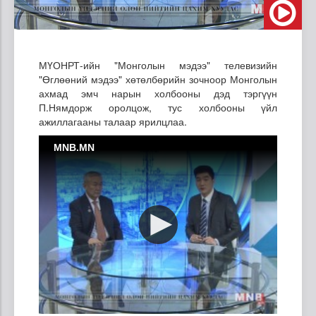
МҮОНРТ-ийн "Монголын мэдээ" телевизийн
"Өглөөний мэдээ" хөтөлбөрийн зочноор Монголын
ахмад эмч нарын холбооны дэд тэргүүн
П.Нямдорж оролцож, тус холбооны үйл
ажиллагааны талаар ярилцлаа.
MNB.MN