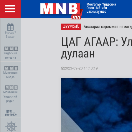
Анхаарал сэрэмжээ нэмэгд
ШУУРХАЙ:
8-р сар 7
Баасан
ЦАГ АГААР: У
дулаан
Үндэсний
телевиз
2023-09-20 14:43:19
Монголын
мэдээ
Монголын
Үндэсний
радио