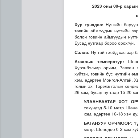
2023 оны 09-р сарын 
Хур тунадас:
Нутгийн баруун
төвийн аймгуудын нутгийн за
болон говийн аймгуудын нутги
Бусад нутгаар бороо орохгүй.
Салхи:
Нутгийн хойд хэсгээр б
Сумдын халаалтын төвүүдий
Агаарын температур:
Шөнөд
Хүрэнбэлчир орчим, Завхан 
хүйтэн, говийн бүс нутгийн өм
хэм, өдөртөө Монгол-Алтай, Х
голын эх, Тэрэлж голын хөндий
26 хэм, бусад нутгаар 15-20 х
УЛААНБААТАР ХОТ ОР
секундэд 5-10 метр. Шөнө
хэм, өдөртөө 16-18 хэм д
БАГАНУУР ОРЧМООР:
Үү
метр. Шөнөдөө 0-2 хэм хү