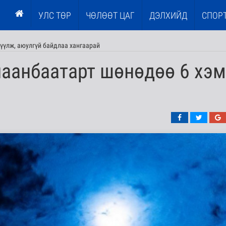
УЛС ТӨР
ЧӨЛӨӨТ ЦАГ
ДЭЛХИЙД
СПОР
үүлж, аюулгүй байдлаа хангаарай
лаанбаатарт шөнөдөө 6 хэм