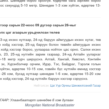
инэ. Шөнөдөө бороо орохгүй. Өдөртөө бага зэргийн бороо
ос секундэд 5-10 метр. Шөнөдөө 1-3 хэм хүйтэн, өдөртөө 13-
үгээр сарын 22-ноос 09 дүгээр сарын 26-ныг
элх цаг агаарын урьдчилсан төлөв
23-нд ихэнх нутгаар, 24-нд баруун аймгуудын ихэнх нутаг, төв
н хойд хэсгээр, 25-нд баруун болон төвийн аймгуудын ихэнх
н хойд хэсгээр бороо, уулаараа нойтон цас орно. Салхи ихэнх
р, 23, 25-нд нутгийн зарим газраар, 24-нд Алтайн уулархаг
6-18 метр хүрч ширүүснэ. Алтай, Хангай, Хөвсгөл, Хэнтийн
лд Канадын иргэд мод бэлтгэгчдийн замыг хааж байна
н эх, Хүрэнбэлчир орчим, Идэр, Тэс, Байдраг, Тэрэлж голын
үйтэн, өдөртөө 10-15 хэм, говийн бүс нутгийн өмнөд хэсгээр
-26 хэм, бусад нутгаар шөнөдөө 1-6 хэм, өдөртөө 15-20 хэм
н хойд хэсгээр, 24-нд нутгийн баруун хэсгээр сэрүүснэ.
Нийтэлсэн:
Цаг Уур Орчны Шинжилгээний Газар
ГААР: Улаанбаатарт шөнөдөө 6 хэм дулаан
Mongolian National Broadcaster