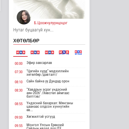
8 цагийн өмнө
Хирошимад иргэд
Японы зэвсгийн
Б.Цоожчулуунцэцэг
экспортын бодлогы..
Дэлхийд
Нутаг буцаагүй хун...
8 цаг 12 минутын өмнө
ХӨТӨЛБӨР
Трамп Ирантай
тохиролцоонд хүрэх
шинэ гарц эрэлх..
Дэлхийд
Эфир завсарлав
00:00
8 цаг 20 минутын өмнө
“Цагийн хүрд” мэдээллийн
07:30
хөтөлбөр /давталт/
Европ даяар хэт халалт
эрчимжиж байна
Сайн байна уу Дундад орон
08:10
Дэлхийд
"Хавдрын эсрэг үндэсний
08:30
8 цаг 28 минутын өмнө
аян-2026" /Хөвсгөл аймгаас
бэлтгэв/
Үндэсний бахархал: Мянганы
08:55
Голууд үертэй байна
цаанаас олдсон хүннүгийн
өв...
Байгаль орчин
9 цаг 46 минутын өмнө
Хөгжилтэй үсгүүд
09:00
Монгол Улсын Ерөнхий
09:55
Сайдын ивээл дор ITF