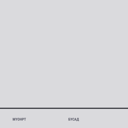
МҮОНРТ
БУСАД