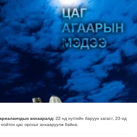
н хөрөнгө 7.6 тэрбум төгрөгөөр арвижлаа
 тариаланчдын анхааралд:
22-нд нутгийн баруун хагаст, 23-нд
а нойтон цас орохыг анхааруулж байна.