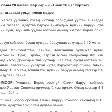
20-ны 20 цагаас 09-р сарын 21-ний 20 цаг хүртэлх
цаг агаарын урьдчилсан мэдээ
 хагаст үүлшинэ, бусад нутгаар солигдмол үүлтэй. Шөнөдөө
рим газраар, өдөртөө баруун аймгуудын нутгийн баруун, төв
йн зүүн, зүүн аймгуудын нутгийн өмнөд хэсгээр бороо орно.
аруун хойноос, бусад нутгаар баруунаас секундэд 5-10 метр.
н засвар, шинэчлэлийг бүрэн хийж, хувийн хэвшил рүү м..
өө Монгол-Алтай, Хангай, Хөвсгөлийн уулархаг нутаг,
голын эх, Туул, Тэрэлж, Хэрлэн голын хөндийгөөр 0-5 хэм
нөд хэсэг, Дорнодын тал нутгаар 6-11 хэм, бусад нутгаар 1-6
ангай, Хөвсгөлийн уулархаг нутаг, Хүрэнбэлчир орчим, Завхан
гөөр 10-15 хэм, говийн бүс нутгийн баруун өмнөд хэсгээр 21-
эм дулаан байна.
ЧМООР:
Үүлшинэ. Бороо орохгүй. Салхи баруун хойноос
дөө Яармаг-Сонгины орчмоор 0 хэм орчим, бусад хэсгээр 4-6
улаан байна.
лшинэ. Бороо орохгүй. Салхи баруун хойноос секундэд 5-10
йтэн, өдөртөө 15-17 хэм дулаан байна.