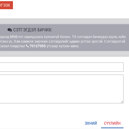
ҮГЭЭХ
СЭТГЭГДЭЛ БИЧИХ:
элд MNB.mn хариуцлага хүлээхгүй болно. ТА сэтгэгдэл бичихдээ хууль зүйн
гэнэ үү. Хэм хэмжээг зөрчсөн сэтгэгдэлийг админ устгах эрхтэй. Сэтгэгдэлтэй
санал гомдолыг
70127055
утсаар хүлээн авна.
ЭХНИЙ
СҮҮЛИЙН