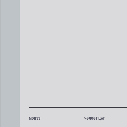
МЭДЭЭ
ЧӨЛӨӨТ ЦАГ