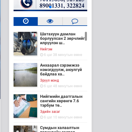
Шатахуун дамлан
борлуулсан 2 зөрчлийг
илрүүлэн ш..
Нийгэм
6 цаг 38 минутын өмнө
Анхаарал сэрэмжээ
нэмэгдүүлж, аюулгүй
байдлаа ха..
Эрүүл мэнд
6 цаг 48 минутын өмнө
Нийгмийн даатгалын
сангийн хөрөнгө 7.6
тэрбум тө..
Эдийн засаг
6 цаг 10 минутын өмнө
Сумдын халаалтын