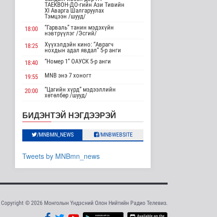
ТАЕКВОН-ДО-гийн Ази Тивийн
Нийслэлд 107 ШТС-аар
XI Аварга Шалгаруулах
АИ 92 автобензин
Тэмцээн /шууд/
түгээж байна
“Гарваль” танин мэдэхүйн
18:00
Улс төр
нэвтрүүлэг /Эсгий/
9 цаг 53 минутын өмнө
Хүүхэлдэйн кино: “Аврагч
18:25
нохдын адал явдал” 5-р анги
Олон улсын туршлага
“Номер 1” ОАУСК 5-р анги
18:40
судлах сургалт,
дадлагад 14 ..
MNB энэ 7 хоногт
19:55
Нийгэм
“Цагийн хүрд” мэдээллийн
20:00
9 цаг 19 минутын өмнө
хөтөлбөр /шууд/
MNB энэ 7 хоногт
20:40
Канадын Ерөнхий сайд
БИДЭНТЭЙ НЭГДЭЭРЭЙ
АНУ-тай хийж буй
Хөндөх сэдэв: Эмийн чанар
20:45
худалдааны..
100% уралдаант, танин
Дэлхийд
/MNBMN_NEWS
/MNBWEBSITE
21:15
мэдэхүйн нэвтрүүлэг S2 #9
10 цаг 32 минутын өмнө
“Эргүүлэг” ОАУСК 5-р анги”
22:15
Tweets by MNBmn_news
Мета компанид 567 сая
Эргэх дөрвөн цаг /Баянхонгор
23:30
ам.долларын төлбөр
аймгаас бэлтгэв/
ногдуул..
Дэлхийд
10 цаг 3 минутын өмнө
Copyright © 2026 Монголын Үндэсний Олон Нийтийн Радио Телевиз.
Ирэх 10 хоногт цаг