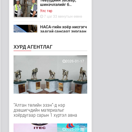
төвүүдийн засвар,
шинэчлэлийг б..
Улс төр
7 цаг 33 минутын өмнө
НАСА-гийн хоёр нисгэгч
задгай сансарт зургаан
ца..
Танин мэдэхүй
ХУРД АГЕНТЛАГ
7 цаг 48 минутын өмнө
Эртний ойг
2026-01-17
хамгаалахын тулд
Канадын иргэд мод бэ..
Дэлхийд
7 цаг 54 минутын өмнө
ЦАГ АГААР:
Улаанбаатарт шөнөдөө
18 хэм дулаан
“Алтан төлийн эзэн”-д нэр
Байгаль орчин
дэвшигчдийн материалыг
7 цаг 14 минутын өмнө
хоёрдугаар сарын 1 хүртэл авна
Кибер халдлага,
зөрчлийг E-Mongolia
2025-09-26
системээр да..