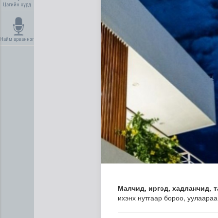
Цагийн хүрд
Найм арваннэг
Нийгмийн даатгалын сангий
Малч­ид, иргэд, хадланчид,
ихэнх нутгаар бороо, уулаара