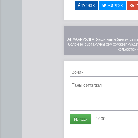
ТҮГЭЭХ
ЖИРГЭХ
Т
АНХААРУУЛГА: Уншигчдын бичсэн сэтгэгд
болон ёс суртахууны хэм хэмжээг хүндэт
холбоотой 
1000
Илгээх