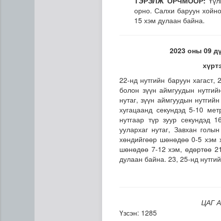
ТЭРЭЛЖ ОРЧМООР:
Үүлш
орно. Салхи баруун хойно
15 хэм дулаан байна.
2023 оны 09 д
хүрт
22-нд нутгийн баруун хагаст, 
болон зүүн аймгуудын нутгий
нутаг, зүүн аймгуудын нутгий
хугацаанд секундэд 5-10 мет
нутгаар түр зуур секундэд 1
Эртний ойг хамгаалахын ту
уулархаг нутаг, Завхан голы
хөндийгөөр шөнөдөө 0-5 хэм х
шөнөдөө 7-12 хэм, өдөртөө 21
дулаан байна. 23, 25-нд нутгий
ЦАГ А
Үзсэн: 1285