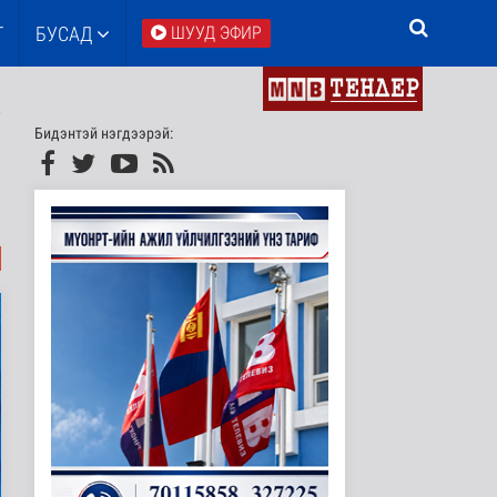
Т
БУСАД
ШУУД ЭФИР
Бидэнтэй нэгдээрэй: