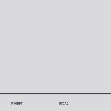
МҮОНРТ
БУСАД