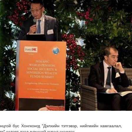
-ийг төр, хувийн хэвшлийн түншлэлээр хэрэгжүүлэх тог..
цгой бүс Хонгконгд "Дэлхийн тэтгэвэр, нийгмийн хамгаалал,
лт" сэдэвт дээд түвшний хурал эхэллээ.