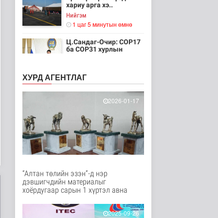
хариу арга хэ..
Нийгэм
1 цаг 5 минутын өмнө
Ц.Сандаг-Очир: COP17
ба COP31 хурлын
уялдаа нь Р..
Байгаль орчин
ХУРД АГЕНТЛАГ
1 цаг 10 минутын өмнө
Хийлдэг завь, гудас,
2026-01-17
хөвөгч тоглоом биш
Эрүүл мэнд
1 цаг 25 минутын өмнө
Нийслэлийн цэцэрлэгт
хамрагдах I шатны
бүртгэл э..
Нийгэм
“Алтан төлийн эзэн”-д нэр
2 цаг 37 минутын өмнө
дэвшигчдийн материалыг
хоёрдугаар сарын 1 хүртэл авна
Долоодугаар сард
709.503 зөрчил
бүртгэгджээ
2025-09-26