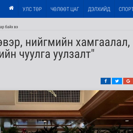
УЛС ТӨР
ЧӨЛӨӨТ ЦАГ
ДЭЛХИЙД
СПОР
мар байх вэ
эвэр, нийгмийн хамгаалал,
ийн чуулга уулзалт"