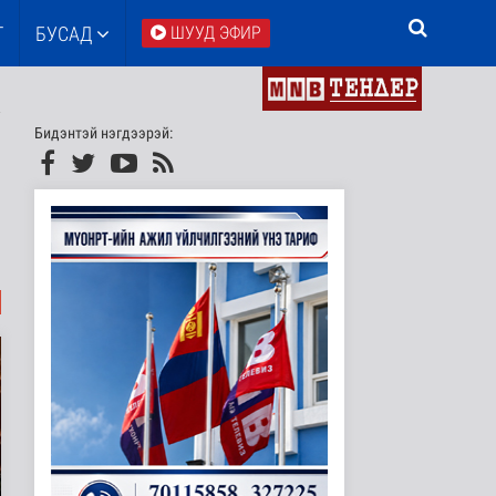
Т
БУСАД
ШУУД ЭФИР
Бидэнтэй нэгдээрэй: