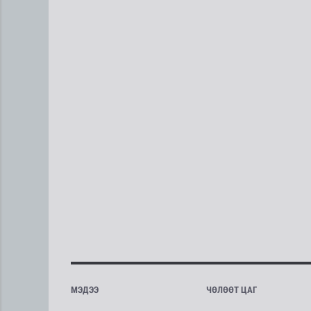
МЭДЭЭ
ЧӨЛӨӨТ ЦАГ