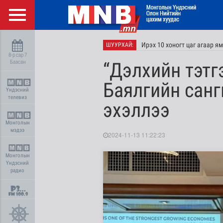
Ирэх 10 хоногт цаг агаар я
ШУУРХАЙ:
8-р сар 7
Баасан
“Дэлхийн тэтг
Баялгийн санг
Үндэсний
телевиз
эхэллээ
Монголын
мэдээ
2024-11-13 11:22:23
Монголын
Үндэсний
радио