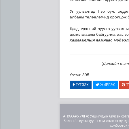
Уг уулзалтад Гэр бүл, хөдө
албаны төлөөлөгчид оролцож 
Дээд түвшний чуулга уулзалт
ажиллагааны байгууллагаас з
хамгааллын яамнаас мэдээл
Цэнхэр бүсэд гал түймэр га
“Дэлхийн тэт
Үзсэн: 395
ТҮГЭЭХ
ЖИРГЭХ
Т
АНХААРУУЛГА: Уншигчдын бичсэн сэтгэгд
болон ёс суртахууны хэм хэмжээг хүндэт
холбоотой 