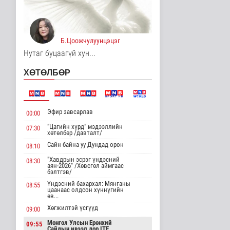
Манай улс Польш
улстай хөдөө аж ахуйн
салбарт өр..
Улс төр
3 цаг 1 минутын өмнө
Б.Цоожчулуунцэцэг
Нутаг буцаагүй хун...
Одон орны судлаачид
нарны гадаргын
ХӨТӨЛБӨР
хамгийн өндөр..
Дэлхийд
3 цаг 5 минутын өмнө
Боловсролын сайд
Эфир завсарлав
00:00
Л.Энх-Амгалан
"Pearson" компани..
“Цагийн хүрд” мэдээллийн
07:30
хөтөлбөр /давталт/
Улс төр
Сайн байна уу Дундад орон
3 цаг 9 минутын өмнө
08:10
"Хавдрын эсрэг үндэсний
08:30
Б.Сэмжидмаа:
аян-2026" /Хөвсгөл аймгаас
бэлтгэв/
Зөвшөөрлийн шинжтэй
103 бүртгэлээс ..
Үндэсний бахархал: Мянганы
08:55
цаанаас олдсон хүннүгийн
Нийгэм
өв...
3 цаг 27 минутын өмнө
Хөгжилтэй үсгүүд
09:00
Төмөр замчдын
Монгол Улсын Ерөнхий
09:55
мэргэжлийн өдөрт
Сайдын ивээл дор ITF