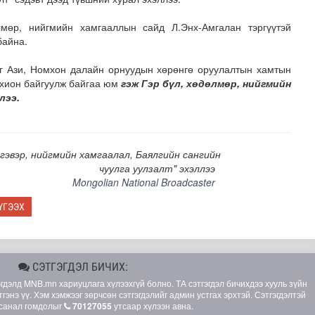
лмөр, нийгмийн хамгааллын сайд Л.Энх-Амгалан тэргүүтэй
байна.
ыг Ази, Номхон далайн орнуудын хөрөнгө оруулалтын хамтын
охион байгуулж байгаа юм
гэж Гэр бүл, хөдөлмөр, нийгмийн
лээ.
рсан үед хариу арга хэмжээний дадлага сургуулийг зох..
гэвэр, нийгмийн хамгаалал, Баялгийн сангийн
чуулга уулзалт" эхэллээ
Mongolian National Broadcaster
ҮГЭЭХ
СЭТГЭГДЭЛ БИЧИХ:
элд MNB.mn хариуцлага хүлээхгүй болно. ТА сэтгэгдэл бичихдээ хууль зүйн
гэнэ үү. Хэм хэмжээг зөрчсөн сэтгэгдэлийг админ устгах эрхтэй. Сэтгэгдэлтэй
санал гомдолыг
70127055
утсаар хүлээн авна.