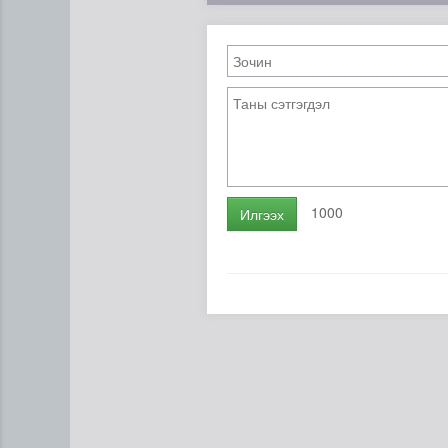
1000
Илгээх
Ц.Сандаг-Очир: COP17 ба C