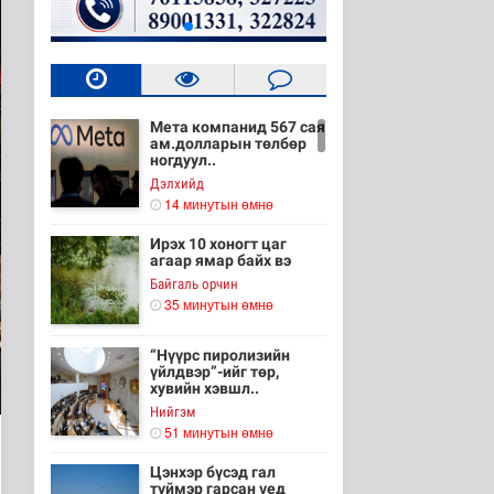
Мета компанид 567 сая
ам.долларын төлбөр
ногдуул..
Дэлхийд
14 минутын өмнө
Ирэх 10 хоногт цаг
агаар ямар байх вэ
Байгаль орчин
35 минутын өмнө
“Нүүрс пиролизийн
үйлдвэр”-ийг төр,
хувийн хэвшл..
Нийгэм
51 минутын өмнө
Цэнхэр бүсэд гал
түймэр гарсан үед