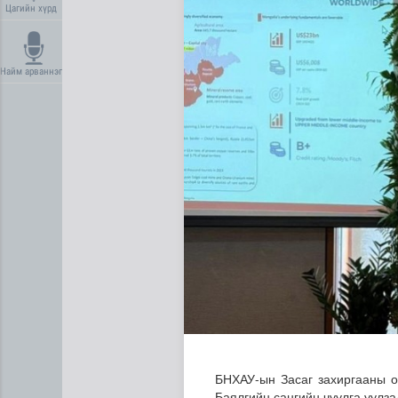
Цагийн хүрд
Найм арваннэг
“Нүүрс пиролизийн үйлдвэр”
БНХАУ-ын Засаг захиргааны он
Баялгийн сангийн чуулга уулза