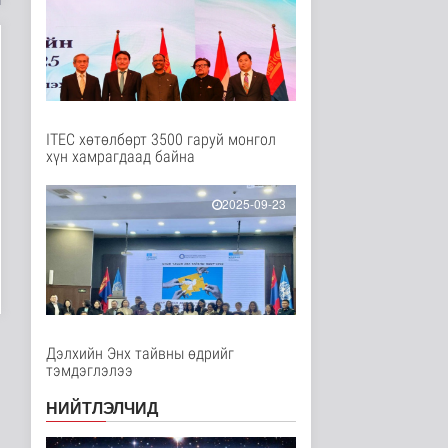
Нийгэм
2 цаг 44 минутын өмнө
Мал угаалгын ажил
үргэлжилж байна
Нийгэм
2 цаг 47 минутын өмнө
ITEC хөтөлбөрт 3500 гаруй монгол
хүн хамрагдаад байна
Хогноос эрчим хүч
үйлдвэрлэх үйлдвэр 34
МВт-ын х..
2025-09-23
Нийгэм
2 цаг 5 минутын өмнө
Монелийн гудамжны
авто замыг өнөөдрөөс
хааж, зас..
Нийгэм
2 цаг 10 минутын өмнө
Дэлхийн Энх тайвны өдрийг
тэмдэглэлээ
Орон сууцны залиланд
3613 иргэн өртөж, 118
тэрбу..
НИЙТЛЭЛЧИД
Улс төр
2 цаг 26 минутын өмнө