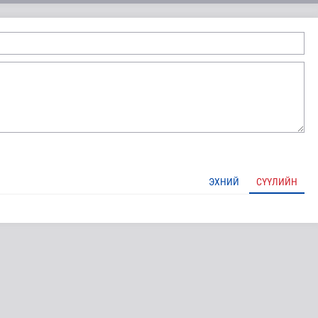
OP31 хурлын уялдаа нь Риогийн гурван конвенцын нэгдсэ..
ЭХНИЙ
СҮҮЛИЙН