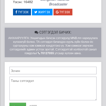
Үзсэн: 16482
Broadcaster
ТҮГЭЭХ
ЖИРГЭХ
ТҮГЭЭХ
СЭТГЭГДЭЛ БИЧИХ:
АНХААРУУЛГА: Уншигчдын бичсэн сэтгэгдэлд MNB.mn хариуцлага
хүлээхгүй болно. ТА сэтгэгдэл бичихдээ хууль зүйн болон ёс
суртахууны хэм хэмжээг хүндэтгэнэ үү. Хэм хэмжээг зөрчсөн
сэтгэгдэлийг админ устгах эрхтэй. Сэтгэгдэлтэй холбоотой санал
гомдолыг
70127055
утсаар хүлээн авна.