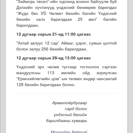
"Хийморь төсөл”-ийн хүрээнд зохион байгуулж буй
Дэлхийн хүчтэнүүд үндэсний бөхөөрөө барилдах
“Жүдо бөх VS Чөлөөт бөхийн багийн Үндэсний
бөхийн халз барилдаан 25 жил” багийн
барилдаан,
12 дугаар сарын 21-нд 11:00 цагаас
"Азтай залуус 12 сар” Аймаг, цэрэг, сумын цолтой
болон залуу 256 бөхийн барилдаан,
12 дугаар сарын 29-нд 13:00 цагаас
Үндэсний эрх чөлөө тусгаар тогтнолоо сэргээн
мандуулсны 113 жилийн ойд зориулсан
“Ерөнхийлөгчийн цом”-ын төлөөх өндөр чансаатай
128 бөхийн барилдаан болно.
Арванхоёрдугаар
сард болох
үндэсний бөхийн
барилдааны хуваарь
Mongolian National