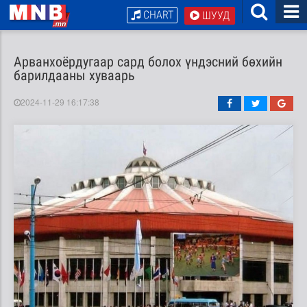
CHART
ШУУД
Арванхоёрдугаар сард болох үндэсний бөхийн
барилдааны хуваарь
2024-11-29 16:17:38