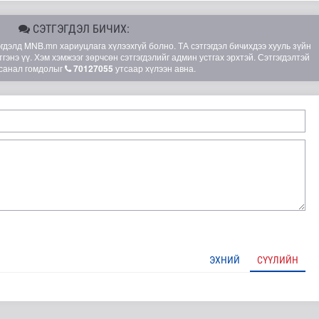
СЭТГЭГДЭЛ БИЧИХ:
элд MNB.mn хариуцлага хүлээхгүй болно. ТА сэтгэгдэл бичихдээ хууль зүйн
гэнэ үү. Хэм хэмжээг зөрчсөн сэтгэгдэлийг админ устгах эрхтэй. Сэтгэгдэлтэй
санал гомдолыг
70127055
утсаар хүлээн авна.
ЭХНИЙ
СҮҮЛИЙН