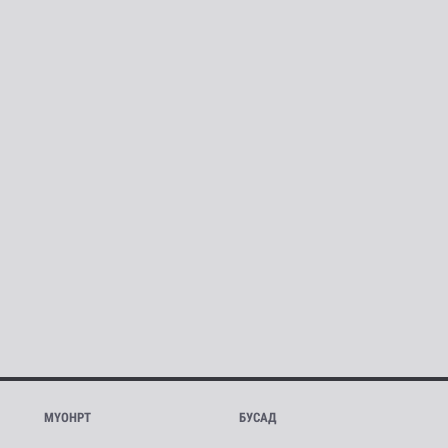
МҮОНРТ
БУСАД