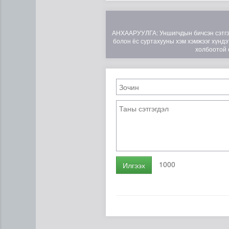
АНХААРУУЛГА: Уншигчдын бичсэн сэтгэгд
болон ёс суртахууны хэм хэмжээг хүндэт
холбоотой 
1000
Илгээх