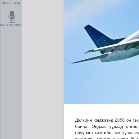
Цагийн хүрд
Найм арваннэг
ОХУ-аас шатахууны импорт 
Дэлхийн хэмжээнд 2050 он гэ
байна. Эндээс үүдээд онгоц
өдүүлэгч хамгийн том хүчин з
хангагдах магадлал улам баг