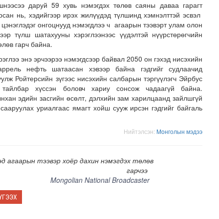
шнээсээ даруй 59 хувь нэмэгдэх төлөв саяны даваа гарагт
рсан нь, хэдийгээр ирэх жилүүдэд түлшинд хэмнэлттэй эсвэл
 цэнэглэдэг онгоцнууд нэмэгдлээ ч агаарын тээвэрт улам олон
ээр түлш шатахууны хэрэглээнээс үүдэлтэй нүүрстөрөгчийн
өлөв гарч байна.
эглээ энэ эрчээрээ нэмэгдсээр байвал 2050 он гэхэд нисэхийн
ррель нефть шатаасан хэвээр байна гэдгийг судлаачид
уулж Ройтерсийн зүгээс нисэхийн салбарын тэргүүлэгч Эйрбус
 тайлбар хүссэн боловч хариу сонсож чадаагүй байна.
нхан эдийн засгийн өсөлт, дэлхийн зам харилцаанд зайлшгүй
 сааруулах уриалгаас ямагт хойш сууж ирсэн гэдгийг байгаль
эврийн хэрэгслийн улсын дугаарын тэгш, сондгой ангил..
Нийтэлсэн:
Moнголын мэдээ
эд агаарын тээвэр хоёр дахин нэмэгдэх төлөв
гарчээ
Mongolian National Broadcaster
ҮГЭЭХ