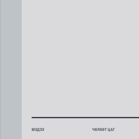
МЭДЭЭ
ЧӨЛӨӨТ ЦАГ