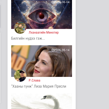
2026-06-04
3 цаг 34 минутын өмнө
Reuters: АНУ БНХАУ-ын
дата төвийн шинэ
төхөөрөмж..
Дэлхийд
3 цаг 35 минутын өмнө
Лханаагийн Мөнхтөр
Ормузын хоолойг
Билгийн нүдээ гэж...
дахин нээх хэлэлцээ
эцсийн шатан..
2026-05-14
Дэлхийд
3 цаг 37 минутын өмнө
Нисэх буудлын 800
ажилтан хүний
наймаанаас урьдч..
Нийгэм
3 цаг 43 минутын өмнө
Р.Слава
"Хааны гүнж” Лиза Мария Пресли
Зүүн Азийн
эрэгтэйчүүдийн
волейболын аварга
2026-05-14
шалг..
Cпорт