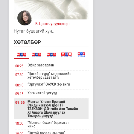
3 цаг 48 минутын өмнө
Нийслэлийн ИТХ-ын
Ээлжит VIII хуралдаан
өнөөдөр ..
Б.Цоожчулуунцэцэг
Нийгэм
Нутаг буцаагүй хун...
3 цаг 51 минутын өмнө
ХӨТӨЛБӨР
Европын холбоо хилийн
аюулгүй байдлаа
бэхжүүлэх ..
Дэлхийд
3 цаг 52 минутын өмнө
Эфир завсарлав
00:25
“Цагийн хүрд” мэдээллийн
07:30
БНСУ-ын "АСАН"
хөтөлбөр /давталт/
эмнэлгийн хамт олон
"Энэрэл" төви..
“Эргүүлэг” ОАУСК 3-р анги
08:10
Нийгэм
Хөгжилтэй үсгүүд
09:15
3 цаг 59 минутын өмнө
Монгол Улсын Ерөнхий
09:55
Сайдын ивээл дор ITF
Боловсролын
ТАЕКВОН-ДО-гийн Ази Тивийн
салбарын 2027 оны
XI Аварга Шалгаруулах
нэгдсэн төсөв 8.25..
Тэмцээн /шууд/
Нийгэм
“Монгол бөхөн” баримтат
18:00
кино
3 цаг 4 минутын өмнө
“Эвтэй дөрвөн амьтан”
18:20