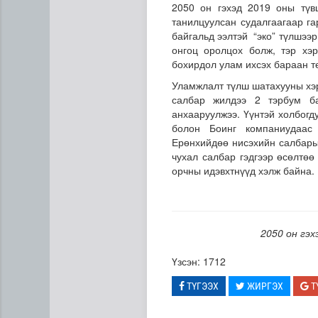
2050 он гэхэд 2019 оны түв
танилцуулсан судалгаагаар га
байгальд ээлтэй “эко” түлшээр
онгоц оролцох болж, тэр хэр
бохирдол улам ихсэх бараан т
Уламжлалт түлш шатахууны хэр
салбар жилдээ 2 тэрбум ба
анхааруулжээ. Үүнтэй холбогд
болон Боинг компаниудаас
Ерөнхийдөө нисэхийн салбары
чухал салбар гэдгээр өсөлтөө
орчны идэвхтнүүд хэлж байна.
Энэ сарын 15-наас эхэлж тэ
2050 он гэх
Үзсэн: 1712
ТҮГЭЭХ
ЖИРГЭХ
Т