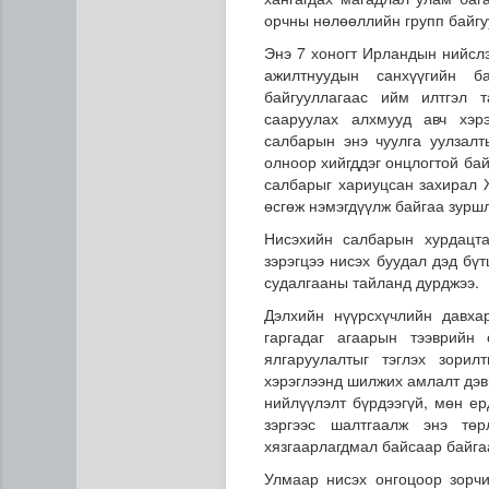
орчны нөлөөллийн групп байгу
Энэ 7 хоногт Ирландын нийсл
ажилтнуудын санхүүгийн 
байгууллагаас ийм илтгэл 
сааруулах алхмууд авч хэр
салбарын энэ чуулга уулзалт
олноор хийгддэг онцлогтой ба
салбарыг хариуцсан захирал
өсгөж нэмэгдүүлж байгаа зуршл
Монгол Улсын эмэгтэй шигш
Нисэхийн салбарын хурдацта
зэрэгцээ нисэх буудал дэд бү
судалгааны тайланд
дурджээ
.
Дэлхийн нүүрсхүчлийн давха
гаргадаг агаарын тээврийн
ялгаруулалтыг тэглэх зори
хэрэглээнд шилжих амлалт дэв
нийлүүлэлт бүрдээгүй, мөн е
зэргээс шалтгаалж энэ тө
хязгаарлагдмал байсаар байга
Улмаар нисэх онгоцоор зорчи