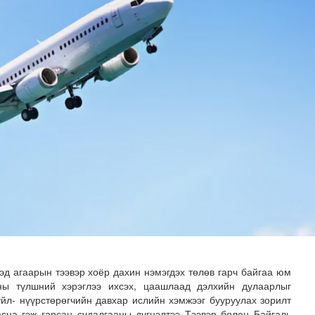
тасралтгүй хийгдэж байна
хэд агаарын тээвэр
хоёр дахин
нэмэгдэх төлөв гарч байгаа юм
ны түлшний хэрэглээ ихсэх, цаашлаад дэлхийн дулаарлыг
үйл- нүүрстөрөгчийн давхар ислийн хэмжээг бууруулах зорилт
асна гэж гарсан судалгааны дүгнэлтээ Тээвэр болон Байгаль