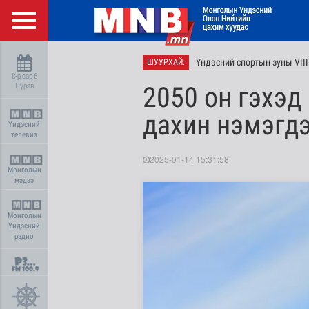
Үндэсний спортын зуны VII
ШУУРХАЙ:
8-р сар 6
Пүрэв
2050 он гэхэд
дахин нэмэгдэ
Үндэсний
телевиз
2025-01-14 15:31:58
Монголын
мэдээ
Монголын
Үндэсний
радио