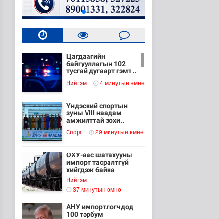
Цагдаагийн
байгууллагын 102
тусгай дугаарт гэмт ..
4 минутын өмнө
Нийгэм
Үндэсний спортын
зуны VIII наадам
амжилттай зохи..
29 минутын өмнө
Cпорт
ОХУ-аас шатахууны
импорт тасралтгүй
хийгдэж байна
Нийгэм
37 минутын өмнө
АНУ импортлогчдод
100 тэрбум