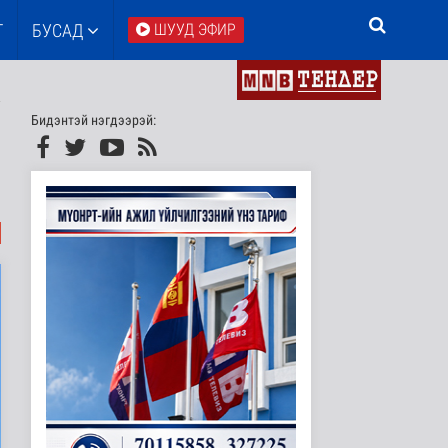
Т
БУСАД
ШУУД ЭФИР
Бидэнтэй нэгдээрэй: