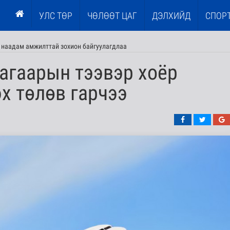
УЛС ТӨР
ЧӨЛӨӨТ ЦАГ
ДЭЛХИЙД
СПОР
I наадам амжилттай зохион байгуулагдлаа
 агаарын тээвэр хоёр
х төлөв гарчээ