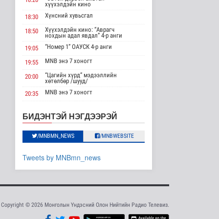
хүүхэлдэйн кино
“Сэлбэ хот” төслийн
нийт гүйцэтгэл 37
Хүнсний хувьсгал
18:30
орчим хувь..
Хүүхэлдэйн кино: “Аврагч
18:50
Нийгэм
нохдын адал явдал” 4-р анги
3 цаг 11 минутын өмнө
“Номер 1” ОАУСК 4-р анги
19:05
Татварын өртэй
MNB энэ 7 хоногт
19:55
шатахуун импортлогч
аан-үүдийн да..
“Цагийн хүрд” мэдээллийн
20:00
хөтөлбөр /шууд/
Нийгэм
MNB энэ 7 хоногт
4 цаг 32 минутын өмнө
20:35
Монгол 99 “Би монгол хүн”
20:40
Өвөлжилтийн бэлтгэл
Дорноговь аймгаас /шууд/
БИДЭНТЭЙ НЭГДЭЭРЭЙ
ажлын хүрээнд Шадар
“Эргүүлэг” ОАУСК 4-р анги
22:10
сайд Н.Н..
Улс төр
/MNBMN_NEWS
/MNBWEBSITE
“Гэрэлтэй цонх” үдшийн
23:25
хөтөлбөр
4 цаг 32 минутын өмнө
Tweets by MNBmn_news
Нийслэлийн 5
байршилд авто зам
болон гудамж шинэ..
Нийгэм
4 цаг 35 минутын өмнө
Copyright © 2026 Монголын Үндэсний Олон Нийтийн Радио Телевиз.
Шүүхээр хянан