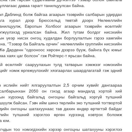
уллагаас даваа гарагт танилцуулсан байна.
эл Даблинд болж байгаа агаарын тээврийн салбарын удирдах
бага хурал дээр Брюссельд төвтэй дээрх Нөлөөллийн
танилцуулж, Европын Холбоог агаарын тээврийн өсөлтийг
эгжүүлэхэд уриалсан байна. Жил тутам болдог нисэхийн
ын үеэр нисэх онгоц худалдан борлуулалтын гэрээ хамгийн
йна. “Тээвэр ба Байгаль орчин” нөлөөллийн
группийн
нисэхийн
Жө
Дарденн
“
одооноос
хөрсөн дээрээ бууж, байнга бүх юмыг
аа хаях цаг болсон” гэж
Ройтерс-т
ярьсан байна.
ээ баг Азийн наадам-д оролцохоор бэлтгэлээ хангаж бай..
й өсөлтийг сааруулахын тулд татварын хэмжээг нэмэхийн
тцийг нэмж өргөжүүлэхийг хязгаарлах шаардлагатай гэж эдний
р ислийн нийт ялгаруулалтын 2,5 орчим хувийг дангаараа
 салбарынхан 2050 он гэхэд агаар мандалд хортой хий
лтын хүрээнд байгальд онгоцны байгальд хоргүй түлшний
шүүлж байсан. Гэвч ийм шинэ төрлийн эко түлшний тогтвортой
рдийн онгоцны шатахуунаас тав дахин өндөр өртөгтэй байдаг
рлийн түлшний хэрэглээ өргөн хүрээнд нэвтрэх боломж
а юм.
гчдын тоо нэмэгдэхийн хэрээр онгоцны шатахууны хэрэглээ