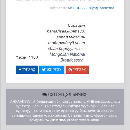
Mongolian National Radio
·
Сорьцын баталгаажилтгүй, гарал үүсэл нь тодорхойгүй үнэт эдлэл борлуулжээ
Нийтэлсэн:
МҮОНР-ийн "Хурд" агентлаг
Сорьцын
баталгаажилтгүй,
гарал үүсэл нь
тодорхойгүй үнэт
эдлэл борлуулжээ
Mongolian National
Үзсэн: 1180
Broadcaster
ТҮГЭЭХ
ЖИРГЭХ
ТҮГЭЭХ
СЭТГЭГДЭЛ БИЧИХ:
АНХААРУУЛГА: Уншигчдын бичсэн сэтгэгдэлд MNB.mn хариуцлага
хүлээхгүй болно. ТА сэтгэгдэл бичихдээ хууль зүйн болон ёс
суртахууны хэм хэмжээг хүндэтгэнэ үү. Хэм хэмжээг зөрчсөн
сэтгэгдэлийг админ устгах эрхтэй. Сэтгэгдэлтэй холбоотой санал
гомдолыг
70127055
утсаар хүлээн авна.