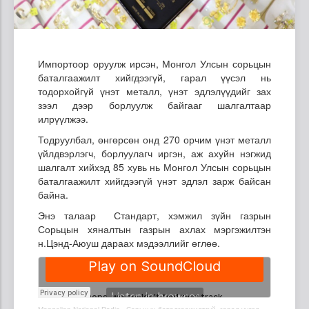
Импортоор оруулж ирсэн, Монгол Улсын сорьцын
баталгаажилт хийгдээгүй, гарал үүсэл нь
тодорхойгүй үнэт металл, үнэт эдлэлүүдийг зах
зээл дээр борлуулж байгааг шалгалтаар
илрүүлжээ.
Тодруулбал, өнгөрсөн онд 270 орчим үнэт металл
үйлдвэрлэгч, борлуулагч иргэн, аж ахуйн нэгжид
шалгалт хийхэд 85 хувь нь Монгол Улсын сорьцын
баталгаажилт хийгдээгүй үнэт эдлэл зарж байсан
байна.
Энэ талаар Стандарт, хэмжил зүйн газрын
Сорьцын хяналтын газрын ахлах мэргэжилтэн
н.Цэнд-Аюуш дараах мэдээллийг өглөө.