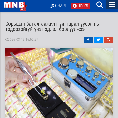
CHART
ШУУД
Сорьцын баталгаажилтгүй, гарал үүсэл нь
тодорхойгүй үнэт эдлэл борлуулжээ
2025-03-13 15:52:27