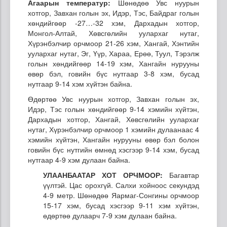
Агаарын температур:
Шөнөдөө Увс нуурын
хотгор, Завхан голын эх, Идэр, Тэс, Байдраг голын
хөндийгөөр -27…-32 хэм, Дархадын хотгор,
Монгол-Алтай, Хөвсгөлийн уулархаг нутаг,
Хүрэнбэлчир орчмоор 21-26 хэм, Хангай, Хэнтийн
уулархаг нутаг, Эг, Үүр, Хараа, Ерөө, Туул, Тэрэлж
голын хөндийгөөр 14-19 хэм, Хангайн нурууны
өвөр бэл, говийн бүс нутгаар 3-8 хэм, бусад
нутгаар 9-14 хэм хүйтэн байна.
Өдөртөө Увс нуурын хотгор, Завхан голын эх,
Идэр, Тэс голын хөндийгөөр 9-14 хэмийн хүйтэн,
Дархадын хотгор, Хангай, Хөвсгөлийн уулархаг
нутаг, Хүрэнбэлчир орчмоор 1 хэмийн дулаанаас 4
хэмийн хүйтэн, Хангайн нурууны өвөр бэл болон
говийн бүс нутгийн өмнөд хэсгээр 9-14 хэм, бусад
нутгаар 4-9 хэм дулаан байна.
УЛААНБААТАР ХОТ ОРЧМООР:
Багавтар
үүлтэй. Цас орохгүй. Салхи хойноос секундэд
4-9 метр. Шөнөдөө Яармаг-Сонгины орчмоор
15-17 хэм, бусад хэсгээр 9-11 хэм хүйтэн,
өдөртөө дулаарч 7-9 хэм дулаан байна.