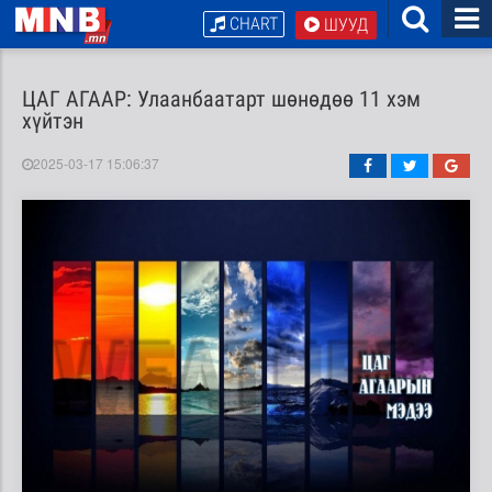
CHART
ШУУД
ЦАГ АГААР: Улаанбаатарт шөнөдөө 11 хэм
хүйтэн
2025-03-17 15:06:37