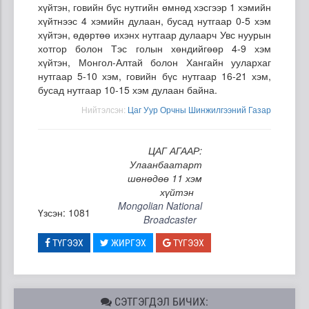
хүйтэн, говийн бүс нутгийн өмнөд хэсгээр 1 хэмийн
хүйтнээс 4 хэмийн дулаан, бусад нутгаар 0-5 хэм
хүйтэн, өдөртөө ихэнх нутгаар дулаарч Увс нуурын
хотгор болон Тэс голын хөндийгөөр 4-9 хэм
хүйтэн, Монгол-Алтай болон Хангайн уулархаг
нутгаар 5-10 хэм, говийн бүс нутгаар 16-21 хэм,
бусад нутгаар 10-15 хэм дулаан байна.
Нийтэлсэн:
Цаг Уур Орчны Шинжилгээний Газар
ЦАГ АГААР:
Улаанбаатарт
шөнөдөө 11 хэм
хүйтэн
Mongolian National
Үзсэн: 1081
Broadcaster
ТҮГЭЭХ
ЖИРГЭХ
ТҮГЭЭХ
СЭТГЭГДЭЛ БИЧИХ: