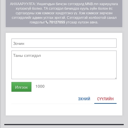
АНХААРУУЛГА: Уншигчдын бичсэн сэтгэгдэлд MNB.mn хариуцлага
хүлээхгүй болно. ТА сэтгэгдэл бичихдээ хууль зүйн болон ёс
суртахууны хэм хэмжээг хүндэтгэнэ үү. Хэм хэмжээг зөрчсөн
сэтгэгдэлийг админ устгах эрхтэй. Сэтгэгдэлтэй холбоотой санал
гомдолыг
70127055
утсаар хүлээн авна.
1000
Илгээх
ЭХНИЙ
СҮҮЛИЙН