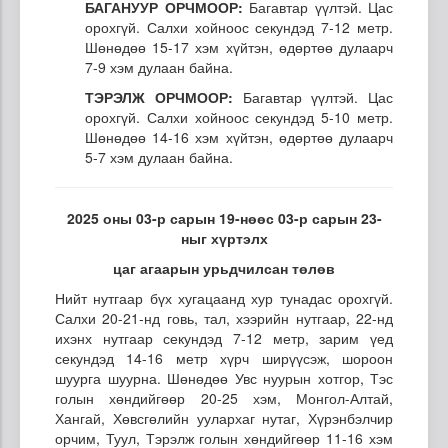
БАГАНУУР ОРЧМООР:
Багавтар үүлтэй. Цас
орохгүй. Салхи хойноос секундэд 7-12 метр.
Шөнөдөө 15-17 хэм хүйтэн, өдөртөө дулаарч
7-9 хэм дулаан байна.
ТЭРЭЛЖ ОРЧМООР:
Багавтар үүлтэй. Цас
орохгүй. Салхи хойноос секундэд 5-10 метр.
Шөнөдөө 14-16 хэм хүйтэн, өдөртөө дулаарч
5-7 хэм дулаан байна.
2025 оны 03-р сарын 19-нөөс 03-р сарын 23-
ныг хүртэлх
цаг агаарын урьдчилсан төлөв
Нийт нутгаар бүх хугацаанд хур тунадас орохгүй.
Салхи 20-21-нд говь, тал, хээрийн нутгаар, 22-нд
ихэнх нутгаар секундэд 7-12 метр, зарим үед
секундэд 14-16 метр хүрч ширүүсэж, шороон
шуурга шуурна. Шөнөдөө Увс нуурын хотгор, Тэс
голын хөндийгөөр 20-25 хэм, Монгол-Алтай,
Хангай, Хөвсгөлийн уулархаг нутаг, Хүрэнбэлчир
орчим, Туул, Тэрэлж голын хөндийгөөр 11-16 хэм