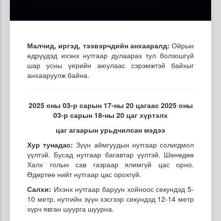
Малчид, иргэд, тээвэрчдийн анхааралд:
Ойрын
өдрүүдэд ихэнх нутгаар дулаарах тул болзошгүй
шар усны үерийн аюулаас сэрэмжтэй байхыг
анхааруулж байна.
2025 оны 03-р сарын 17-ны 20 цагаас 2025 оны
03-р сарын 18-ны 20 цаг хүртэлх
цаг агаарын урьдчилсан мэдээ
Хур тунадас:
Зүүн аймгуудын нутгаар солигдмол
үүлтэй. Бусад нутгаар багавтар үүлтэй. Шөнөдөө
Халх голын сав газраар ялимгүй цас орно.
Өдөртөө нийт нутгаар цас орохгүй.
Салхи:
Ихэнх нутгаар баруун хойноос секундэд 5-
10 метр, нутгийн зүүн хэсгээр секундэд 12-14 метр
хүрч явган шуурга шуурна.