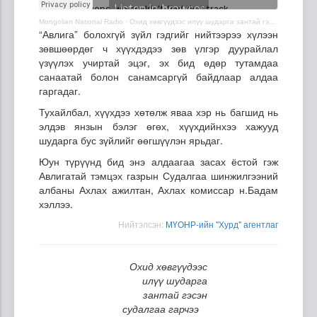
Mongolian National Radio
·
Охид хөвгүүдээс илүү шударга зантай гэсэн судалгаа гарчээ
“Авлига” болохгүй зүйл гэдгийг нийтээрээ хүлээн
зөвшөөрдөг ч хүүхдэдээ зөв үлгэр дуурайлал
үзүүлэх учиртай эцэг, эх бид өдөр тутамдаа
санаатай болон санамсаргүй байдлаар алдаа
гаргадаг.
Тухайлбал, хүүхдээ хөтөлж яваа хэр нь багшид нь
элдэв янзын бэлэг өгөх, хүүхдийнхээ хажууд
шударга бус зүйлийг өөгшүүлэн ярьдаг.
Юун түрүүнд бид энэ алдаагаа засах ёстой гэж
Авлигатай тэмцэх газрын Судалгаа шинжилгээний
албаны Ахлах ажилтан, Ахлах комиссар н.Бадам
хэллээ.
Нийтэлсэн:
МҮОНР-ийн "Хурд" агентлаг
Охид хөвгүүдээс
илүү шударга
зантай гэсэн
судалгаа гарчээ