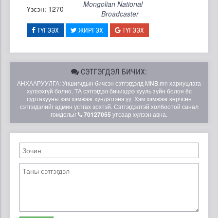
Mongolian National
Үзсэн: 1270
Broadcaster
ТҮГЭЭХ
ЖИРГЭХ
ТҮГЭЭХ
СЭТГЭГДЭЛ БИЧИХ:
АНХААРУУЛГА: Уншигчдын бичсэн сэтгэгдэлд MNB.mn хариуцлага
хүлээхгүй болно. ТА сэтгэгдэл бичихдээ хууль зүйн болон ёс
суртахууны хэм хэмжээг хүндэтгэнэ үү. Хэм хэмжээг зөрчсөн
сэтгэгдэлийг админ устгах эрхтэй. Сэтгэгдэлтэй холбоотой санал
гомдолыг
70127055
утсаар хүлээн авна.