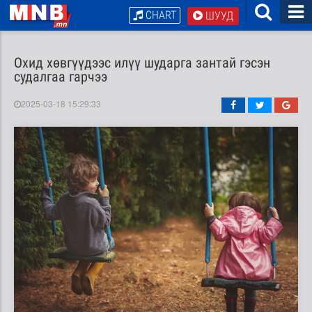
CHART
ШУУД
Охид хөвгүүдээс илүү шударга зантай гэсэн
судалгаа гарчээ
2025-03-18 15:29:33