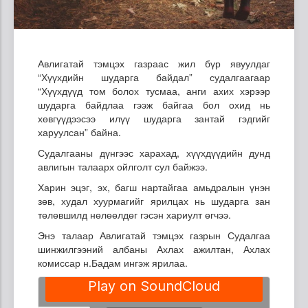
Авлигатай тэмцэх газраас жил бүр явуулдаг
“Хүүхдийн шударга байдал” судалгаагаар
“Хүүхдүүд том болох тусмаа, анги ахих хэрээр
шударга байдлаа гээж байгаа бол охид нь
хөвгүүдээсээ илүү шударга зантай гэдгийг
харуулсан” байна.
Судалгааны дүнгээс харахад, хүүхдүүдийн дунд
авлигын талаарх ойлголт сул байжээ.
Харин эцэг, эх, багш нартайгаа амьдралын үнэн
зөв, худал хуурмагийг ярилцах нь шударга зан
төлөвшилд нөлөөлдөг гэсэн хариулт өгчээ.
Энэ талаар Авлигатай тэмцэх газрын Судалгаа
шинжилгээний албаны Ахлах ажилтан, Ахлах
комиссар н.Бадам ингэж ярилаа.