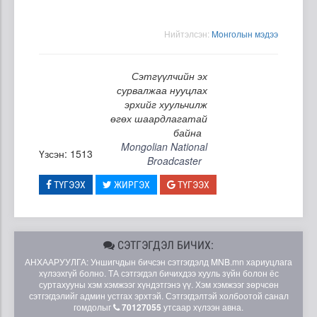
Нийтэлсэн:
Moнголын мэдээ
Сэтгүүлчийн эх
сурвалжаа нууцлах
эрхийг хуульчилж
өгөх шаардлагатай
байна
Mongolian National
Үзсэн: 1513
Broadcaster
ТҮГЭЭХ
ЖИРГЭХ
ТҮГЭЭХ
СЭТГЭГДЭЛ БИЧИХ:
АНХААРУУЛГА: Уншигчдын бичсэн сэтгэгдэлд MNB.mn хариуцлага
хүлээхгүй болно. ТА сэтгэгдэл бичихдээ хууль зүйн болон ёс
суртахууны хэм хэмжээг хүндэтгэнэ үү. Хэм хэмжээг зөрчсөн
сэтгэгдэлийг админ устгах эрхтэй. Сэтгэгдэлтэй холбоотой санал
гомдолыг
70127055
утсаар хүлээн авна.