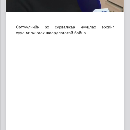
Сэтгүүлчийн эх сурвалжаа нууцлах эрхийг
хуульчилж өгөх шаардлагатай байна