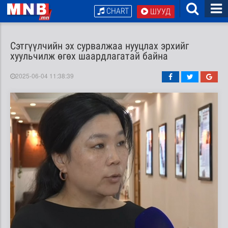
CHART
ШУУД
Сэтгүүлчийн эх сурвалжаа нууцлах эрхийг
хуульчилж өгөх шаардлагатай байна
2025-06-04 11:38:39