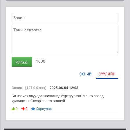
1000
Илгээх
ЭХНИЙ
СҮҮЛИЙН
Зочин
[127.0.0.xxx]
2025-06-04 12:08
Би нэг чех явуулдаг компанид бүртгүүлсэн. Мөнгө аваад
хулхидсан. Сохор зоос ч өгөөгүй
0
0
Хариулах