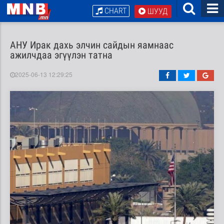
CHART
ШУУД
АНУ Ирак дахь элчин сайдын яамнаас
ажилчдаа эгүүлэн татна
2025-06-13 12:29:25