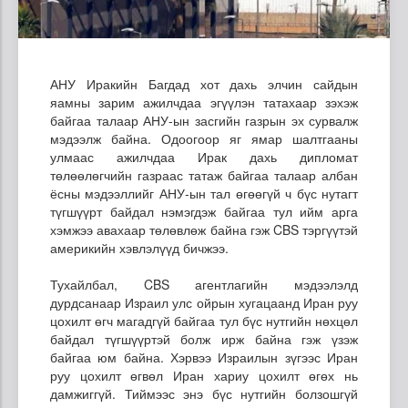
АНУ Иракийн Багдад хот дахь элчин сайдын
яамны зарим ажилчдаа эгүүлэн татахаар зэхэж
байгаа талаар АНУ-ын засгийн газрын эх сурвалж
мэдээлж байна. Одоогоор яг ямар шалтгааны
улмаас ажилчдаа Ирак дахь дипломат
төлөөлөгчийн газраас татаж байгаа талаар албан
ёсны мэдээллийг АНУ-ын тал өгөөгүй ч бүс нутагт
түгшүүрт байдал нэмэгдэж байгаа тул ийм арга
хэмжээ авахаар төлөвлөж байна гэж CBS тэргүүтэй
америкийн хэвлэлүүд бичжээ.
Тухайлбал, CBS агентлагийн мэдээлэлд
дурдсанаар Израил улс ойрын хугацаанд Иран руу
цохилт өгч магадгүй байгаа тул бүс нутгийн нөхцөл
байдал түгшүүртэй болж ирж байна гэж үзэж
байгаа юм байна. Хэрвээ Израилын зүгээс Иран
руу цохилт өгвөл Иран хариу цохилт өгөх нь
дамжиггүй. Тиймээс энэ бүс нутгийн болзошгүй