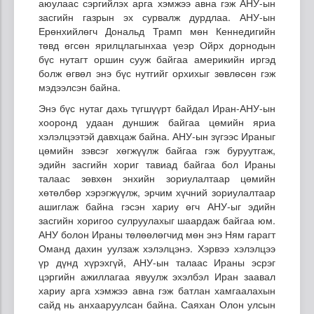
аюулаас сэргийлэх арга хэмжээ авна гэж АНУ-ын
засгийн газрын эх сурвалж дурдлаа. АНУ-ын
Ерөнхийлөгч Дональд Трамп мөн Кеннедигийн
төвд өгсөн ярилцлагынхаа үеэр Ойрх дорнодын
бүс нутагт оршин сууж байгаа америкийн иргэд
болж өгвөл энэ бүс нутгийг орхихыг зөвлөсөн гэж
мэдээлсэн байна.
Энэ бүс нутаг дахь түгшүүрт байдал Иран-АНУ-ын
хооронд удаан дуншиж байгаа цөмийн яриа
хэлэлцээтэй давхцаж байна. АНУ-ын зүгээс Ираныг
цөмийн зэвсэг хөгжүүлж байгаа гэж буруутгаж,
эдийн засгийн хориг тавиад байгаа бол Ираны
талаас зөвхөн энхийн зориулалтаар цөмийн
хөтөлбөр хэрэгжүүлж, эрчим хүчний зориулалтаар
ашиглаж байна гэсэн хариу өгч АНУ-ыг эдийн
засгийн хоригоо сулруулахыг шаардаж байгаа юм.
АНУ болон Ираны төлөөлөгчид мөн энэ Ням гарагт
Оманд дахин уулзаж хэлэлцэнэ. Хэрвээ хэлэлцээ
үр дүнд хүрэхгүй, АНУ-ын талаас Ираны эсрэг
цэргийн ажиллагаа явуулж эхэлбэл Иран заавал
хариу арга хэмжээ авна гэж батлан хамгаалахын
сайд нь анхааруулсан байна. Саяхан Олон улсын