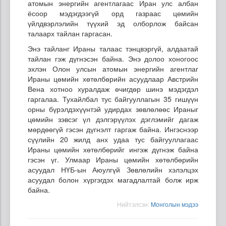
атомын энергийн агентлагаас Иран улс албан
ёсоор мэдэгдээгүй орд газраас цөмийн
үйлдвэрлэлийн түүхий эд олборлож байсан
талаарх тайлан гаргасан.
Энэ тайланг Ираны талаас тэнцвэргүй, алдаатай
тайлан гэж дүгнэсэн байна. Энэ долоо хоногоос
эхлэн Олон улсын атомын энергийн агентлаг
Ираны цөмийн хөтөлбөрийн асуудлаар Австрийн
Вена хотноо хуралдаж өчигдөр шинэ мэдэгдэл
гаргалаа. Тухайлбал тус байгууллагын 35 гишүүн
орны бүрэлдэхүүнтэй удирдах зөвлөлөөс Ираныг
цөмийн зэвсэг үл дэлгэрүүлэх дэглэмийг дагаж
мөрдөөгүй гэсэн дүгнэлт гаргаж байна. Ингэснээр
сүүлийн 20 жилд анх удаа тус байгууллагаас
Ираны цөмийн хөтөлбөрийг ингэж дүгнэж байна
гэсэн үг. Улмаар Ираны цөмийн хөтөлбөрийн
асуудал НҮБ-ын Аюулгүй Зөвлөлийн хэлэлцэх
асуудал болон хүргэгдэх магадлалтай болж ирж
байна.
Нийтэлсэн:
Moнголын мэдээ