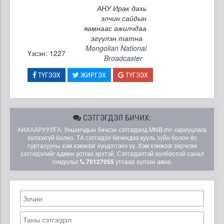
АНУ Ирак дахь
элчин сайдын
яамнаас ажилчдаа
эгүүлэн татна
Mongolian National
Үзсэн: 1227
Broadcaster
ТҮГЭЭХ
ЖИРГЭХ
ТҮГЭЭХ
СЭТГЭГДЭЛ БИЧИХ:
АНХААРУУЛГА: Уншигчдын бичсэн сэтгэгдэлд MNB.mn хариуцлага
хүлээхгүй болно. ТА сэтгэгдэл бичихдээ хууль зүйн болон ёс
суртахууны хэм хэмжээг хүндэтгэнэ үү. Хэм хэмжээг зөрчсөн
сэтгэгдэлийг админ устгах эрхтэй. Сэтгэгдэлтэй холбоотой санал
гомдолыг
70127055
утсаар хүлээн авна.