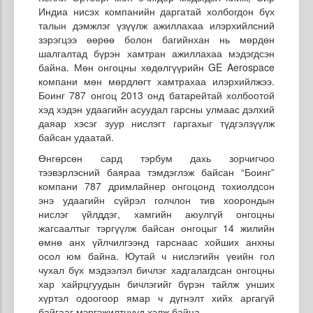
Индиа нисэх компанийн даргатай холбогдон бүх
талын дэмжлэг үзүүлж ажиллахаа илэрхийлсний
зэрэгцээ өөрөө болон багийнхан нь мөрдөн
шалгалтад бүрэн хамтран ажиллахаа мэдэгдсэн
байна. Мөн онгоцны хөдөлгүүрийн GE Aerospace
компани мөн мөрдлөгт хамтрахаа илэрхийлжээ.
Боинг 787 онгоц 2013 онд батарейтай холбоотой
хэд хэдэн удаагийн асуудал гарсны улмаас дэлхий
даяар хэсэг зуур нислэгт гаргахыг түдгэлзүүлж
байсан удаатай.
Өнгөрсөн сард тэрбум дахь зорчигчоо
тээвэрлэсний баяраа тэмдэглэж байсан “Боинг”
компани 787 дримлайнер онгоцонд тохиолдсон
энэ удаагийн сүйрэл голчлон тив хоорондын
нислэг үйлддэг, хамгийн аюулгүй онгоцны
жагсаалтыг тэргүүлж байсан онгоцыг 14 жилийн
өмнө анх үйлчилгээнд гарснаас хойших анхны
осол юм байна. Юутай ч нислэгийн үеийн гол
чухал бүх мэдээлэл бичлэг хадгалагдсан онгоцны
хар хайрцгуудын бичлэгийг бүрэн тайлж унших
хүртэл одоогоор ямар ч дүгнэлт хийх аргагүй
байгааг мэргэжилтнүүд хэлж байна.