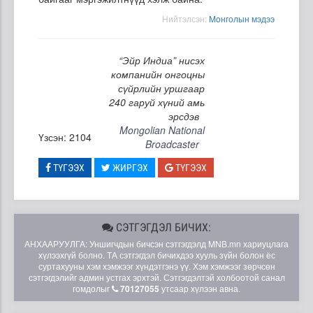
Нийтэлсэн:
Moнголын мэдээ
“Эйр Индиа” нисэх
компанийн онгоцны
сүйрлийн уршгаар
240 гаруй хүний амь
эрсдэв
Mongolian National
Үзсэн: 2104
Broadcaster
ТҮГЭЭХ
ЖИРГЭХ
ТҮГЭЭХ
СЭТГЭГДЭЛ БИЧИХ:
АНХААРУУЛГА: Уншигчдын бичсэн сэтгэгдэлд MNB.mn хариуцлага
хүлээхгүй болно. ТА сэтгэгдэл бичихдээ хууль зүйн болон ёс
суртахууны хэм хэмжээг хүндэтгэнэ үү. Хэм хэмжээг зөрчсөн
сэтгэгдэлийг админ устгах эрхтэй. Сэтгэгдэлтэй холбоотой санал
гомдолыг
70127055
утсаар хүлээн авна.