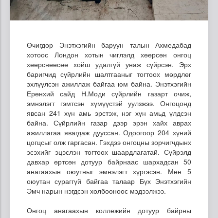
Өчигдөр Энэтхэгийн баруун талын Ахмедабад
хотоос Лондон хотын чиглэлд хөөрсөн онгоц
хөөрснөөсөө хойш удалгүй унаж сүйрсэн. Эрх
баригчид сүйрлийн шалтгааныг тогтоох мөрдлөг
эхлүүлсэн ажиллаж байгаа юм байна. Энэтхэгийн
Ерөнхий сайд Н.Моди сүйрлийн газарт очиж,
эмнэлэгт гэмтсэн хүмүүстэй уулзжээ. Онгоцонд
явсан 241 хүн амь эрстэж, нэг хүн амьд үлдсэн
байна. Сүйрлийн газар дээр эрэн хайх аврах
ажиллагаа явагдаж дууссан. Одоогоор 204 хүний
цогцсыг олж гаргасан. Гэхдээ онгоцны зорчигчдынх
эсэхийг эцэслэн тогтоох шаардлагатай. Сүйрэлд
давхар өртсөн дотуур байрнаас шархадсан 50
анагаахын оюутныг эмнэлэгт хүргэсэн. Мөн 5
оюутан сураггүй байгаа талаар Бүх Энэтхэгийн
Эмч нарын нэгдсэн холбооноос мэдээлжээ.
Онгоц анагаахын коллежийн дотуур байрны