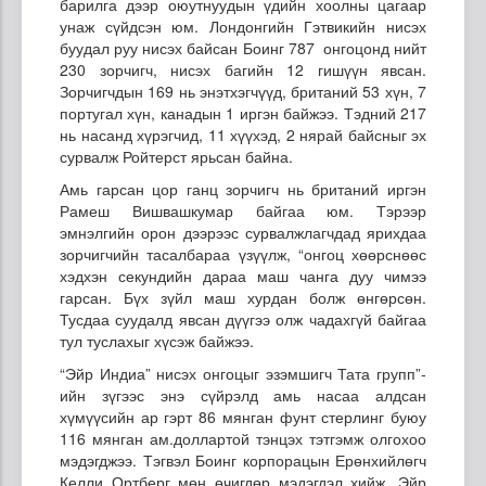
барилга дээр оюутнуудын үдийн хоолны цагаар
унаж сүйдсэн юм. Лондонгийн Гэтвикийн нисэх
буудал руу нисэх байсан Боинг 787 онгоцонд нийт
230 зорчигч, нисэх багийн 12 гишүүн явсан.
Зорчигчдын 169 нь энэтхэгчүүд, британий 53 хүн, 7
португал хүн, канадын 1 иргэн байжээ. Тэдний 217
нь насанд хүрэгчид, 11 хүүхэд, 2 нярай байсныг эх
сурвалж Ройтерст ярьсан байна.
Амь гарсан цор ганц зорчигч нь британий иргэн
Рамеш Вишвашкумар байгаа юм. Тэрээр
эмнэлгийн орон дээрээс сурвалжлагчдад ярихдаа
зорчигчийн тасалбараа үзүүлж, “онгоц хөөрснөөс
хэдхэн секундийн дараа маш чанга дуу чимээ
гарсан. Бүх зүйл маш хурдан болж өнгөрсөн.
Тусдаа суудалд явсан дүүгээ олж чадахгүй байгаа
тул туслахыг хүсэж байжээ.
“Эйр Индиа” нисэх онгоцыг эзэмшигч Тата групп”-
ийн зүгээс энэ сүйрэлд амь насаа алдсан
хүмүүсийн ар гэрт 86 мянган фунт стерлинг буюу
116 мянган ам.доллартой тэнцэх тэтгэмж олгохоо
мэдэгджээ. Тэгвэл Боинг корпорацын Ерөнхийлөгч
Келли Ортберг мөн өчигдөр мэдэгдэл хийж, Эйр