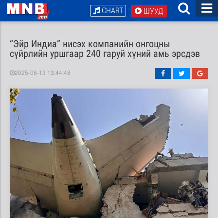
CHART
ШУУД
“Эйр Индиа” нисэх компанийн онгоцны
сүйрлийн уршгаар 240 гаруй хүний амь эрсдэв
2025-06-13 13:44:48