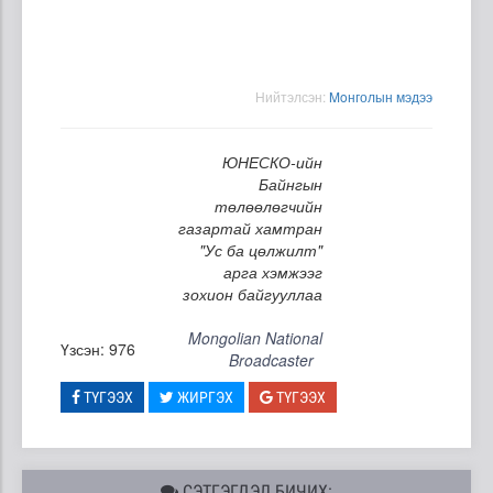
Нийтэлсэн:
Moнголын мэдээ
ЮНЕСКО-ийн
Байнгын
төлөөлөгчийн
газартай хамтран
"Ус ба цөлжилт"
арга хэмжээг
зохион байгууллаа
Mongolian National
Үзсэн: 976
Broadcaster
ТҮГЭЭХ
ЖИРГЭХ
ТҮГЭЭХ
СЭТГЭГДЭЛ БИЧИХ: