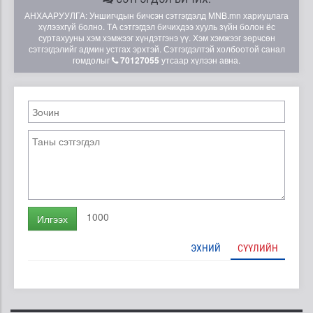
АНХААРУУЛГА: Уншигчдын бичсэн сэтгэгдэлд MNB.mn хариуцлага
хүлээхгүй болно. ТА сэтгэгдэл бичихдээ хууль зүйн болон ёс
суртахууны хэм хэмжээг хүндэтгэнэ үү. Хэм хэмжээг зөрчсөн
сэтгэгдэлийг админ устгах эрхтэй. Сэтгэгдэлтэй холбоотой санал
гомдолыг
70127055
утсаар хүлээн авна.
1000
Илгээх
ЭХНИЙ
СҮҮЛИЙН