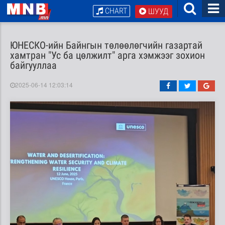
CHART
ШУУД
ЮНЕСКО-ийн Байнгын төлөөлөгчийн газартай
хамтран "Ус ба цөлжилт" арга хэмжээг зохион
байгууллаа
2025-06-14 12:03:14