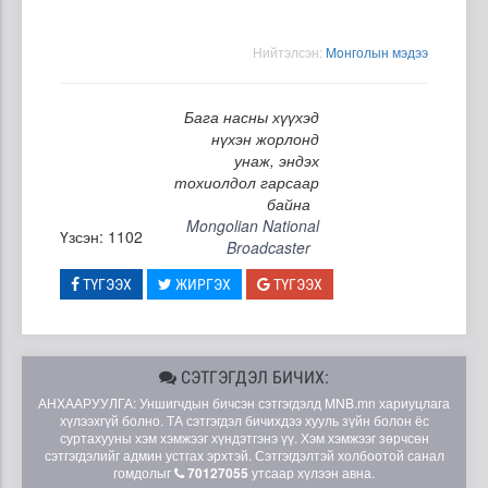
Нийтэлсэн:
Moнголын мэдээ
Бага насны хүүхэд
нүхэн жорлонд
унаж, эндэх
тохиолдол гарсаар
байна
Mongolian National
Үзсэн: 1102
Broadcaster
ТҮГЭЭХ
ЖИРГЭХ
ТҮГЭЭХ
СЭТГЭГДЭЛ БИЧИХ:
АНХААРУУЛГА: Уншигчдын бичсэн сэтгэгдэлд MNB.mn хариуцлага
хүлээхгүй болно. ТА сэтгэгдэл бичихдээ хууль зүйн болон ёс
суртахууны хэм хэмжээг хүндэтгэнэ үү. Хэм хэмжээг зөрчсөн
сэтгэгдэлийг админ устгах эрхтэй. Сэтгэгдэлтэй холбоотой санал
гомдолыг
70127055
утсаар хүлээн авна.