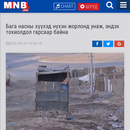
CHART
ШУУД
Бага насны хүүхэд нүхэн жорлонд унаж, эндэх
тохиолдол гарсаар байна
2025-06-15 10:24:16