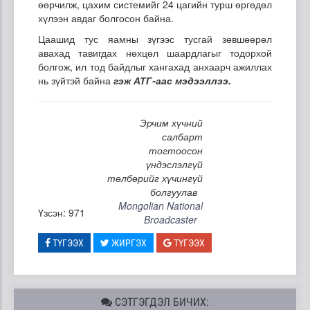
өөрчилж, цахим системийг 24 цагийн турш өргөдөл
хүлээн авдаг болгосон байна.
Цаашид тус яамны зүгээс тусгай зөвшөөрөл
авахад тавигдах нөхцөл шаардлагыг тодорхой
болгож, ил тод байдлыг хангахад анхаарч ажиллах
нь зүйтэй байна
гэж АТГ-аас мэдээллээ.
Эрчим хүчний
салбарт
тогтоосон
үндэслэлгүй
төлбөрийг хүчингүй
болгуулав
Mongolian National
Үзсэн: 971
Broadcaster
ТҮГЭЭХ
ЖИРГЭХ
ТҮГЭЭХ
СЭТГЭГДЭЛ БИЧИХ: