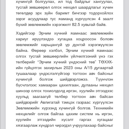
хүчингүй болгуулах, ил тод байдлыг хангуулах,
тусгай зөвшөөрөл олгох нөхцөл шаардлагыг хүчин
төгөлдөр эрх зүйн баримт бичгээр тодорхойлох
зэрэг асуудлаар тус яаманд хүргүүлсэн 4 заалт
бүхий зөвлөмжийн хэрэгжилт 82.5 хувьтай байв.
Хэдийгээр Эрчим хүчний яамнаас зөвлөмжийн
хариуг ирүүлэхдээ хугацаа хоцроосон боловч
зөвлөмжийг харьцангуй үр дүнтэй хэрэгжүүлсэн
байна. Өөрөөр хэлбэл, Эрчим хүчний яамнаас
олгох тусгай зөвшөөрлийн үйлчилгээний үнэ гэх
төлбөрийг “Эрчим хүчний үндэсний төв” ТӨХХК-
ийн гүйцэтгэх захирлын 2023 оны А/15 дугаартай
тушаалаар үндэслэлгүйгээр тогтоон авч байсныг
хүчингүй болгож шийдвэрлэжээ. Түүнчлэн
бүсчлэлээс хамааран цахилгаан, дулааны нөхцөл
шинээр олгох тохиолдолд иргэн, хуулийн этгээдээс
хуульд заагаагүй төлбөр тогтоон авч байсан
шийдвэрийг Авлигатай тэмцэх газраас хүргүүлсэн
Зөвлөмжийн хүрээнд хүчингүй болгов. Техникийн
нөхцөлийг олгож байгаа цахим систем нь иргэн,
хуулийн этгээдийн хүсэлт гаргах хугацааг
хязгаарлаж хүндрэл чирэгдэл учруулахаар байсныг