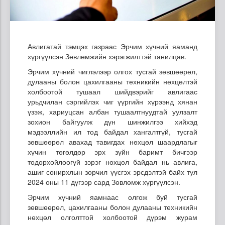
Авлигатай тэмцэх газраас Эрчим хүчний яаманд
хүргүүлсэн Зөвлөмжийн хэрэгжилттэй танилцав.
Эрчим хүчний чиглэлээр олгох тусгай зөвшөөрөл,
дулааны болон цахилгааны техникийн нөхцөлтэй
холбоотой тушаал шийдвэрийг авлигаас
урьдчилан сэргийлэх чиг үүргийн хүрээнд хянан
үзэж, хариуцсан албан тушаалтнуудтай уулзалт
зохион байгуулж дүн шинжилгээ хийхэд
мэдээллийн ил тод байдал хангалтгүй, тусгай
зөвшөөрөл авахад тавигдах нөхцөл шаардлагыг
хүчин төгөлдөр эрх зүйн баримт бичгээр
тодорхойлоогүй зэрэг нөхцөл байдал нь авлига,
ашиг сонирхлын зөрчил үүсгэх эрсдэлтэй байх тул
2024 оны 11 дүгээр сард Зөвлөмж хүргүүлсэн.
Эрчим хүчний яамнаас олгож буй тусгай
зөвшөөрөл, цахилгааны болон дулааны техникийн
нөхцөл олголттой холбоотой дүрэм журам