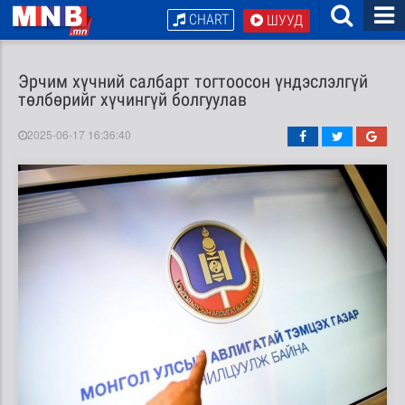
CHART
ШУУД
Эрчим хүчний салбарт тогтоосон үндэслэлгүй
төлбөрийг хүчингүй болгуулав
2025-06-17 16:36:40