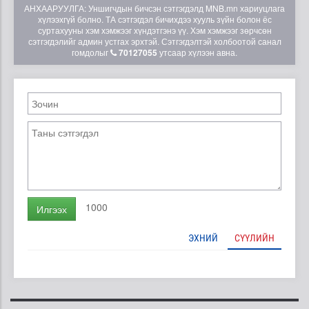
АНХААРУУЛГА: Уншигчдын бичсэн сэтгэгдэлд MNB.mn хариуцлага
хүлээхгүй болно. ТА сэтгэгдэл бичихдээ хууль зүйн болон ёс
суртахууны хэм хэмжээг хүндэтгэнэ үү. Хэм хэмжээг зөрчсөн
сэтгэгдэлийг админ устгах эрхтэй. Сэтгэгдэлтэй холбоотой санал
гомдолыг
70127055
утсаар хүлээн авна.
1000
Илгээх
ЭХНИЙ
СҮҮЛИЙН