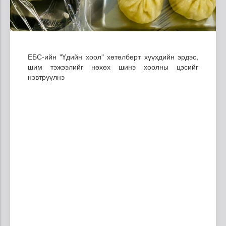
ЕБС-ийн "Үдийн хоол" хөтөлбөрт хүүхдийн эрдэс,
шим тэжээлийг нөхөх шинэ хоолны цэсийг
нэвтрүүлнэ