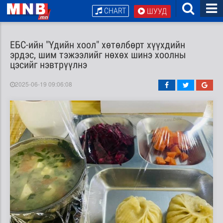
CHART
ШУУД
ЕБС-ийн "Үдийн хоол" хөтөлбөрт хүүхдийн
эрдэс, шим тэжээлийг нөхөх шинэ хоолны
цэсийг нэвтрүүлнэ
2025-06-19 09:06:08