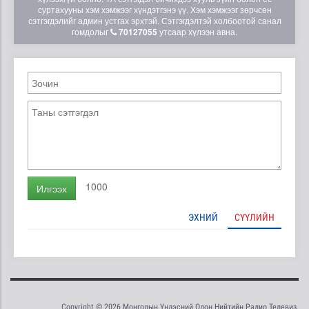
суртахууны хэм хэмжээг хүндэтгэнэ үү. Хэм хэмжээг зөрчсөн
сэтгэгдэлийг админ устгах эрхтэй. Сэтгэгдэлтэй холбоотой санал
гомдолыг
70127055
утсаар хүлээн авна.
1000
Илгээх
ЭХНИЙ
СҮҮЛИЙН
Copyright © 2026 Монголын Үндэсний Олон Нийтийн Радио Телевиз.