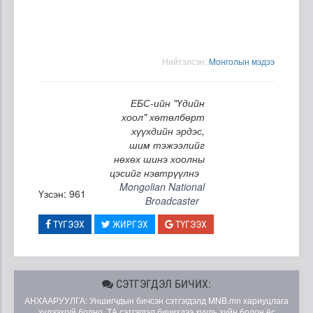
Нийтэлсэн:
Moнголын мэдээ
ЕБС-ийн "Үдийн
хоол" хөтөлбөрт
хүүхдийн эрдэс,
шим тэжээлийг
нөхөх шинэ хоолны
цэсийг нэвтрүүлнэ
Mongolian National
Үзсэн: 961
Broadcaster
ТҮГЭЭХ
ЖИРГЭХ
ТҮГЭЭХ
СЭТГЭГДЭЛ БИЧИХ:
АНХААРУУЛГА: Уншигчдын бичсэн сэтгэгдэлд MNB.mn хариуцлага
хүлээхгүй болно. ТА сэтгэгдэл бичихдээ хууль зүйн болон ёс