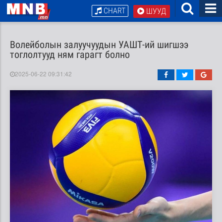
CHART
ШУУД
Волейболын залуучуудын УАШТ-ий шигшээ
тоглолтууд ням гарагт болно
2025-06-22 09:31:42