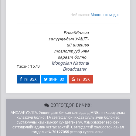
Нийтэлсэн:
Moнголын мэдээ
Волейболын
залуучуудын УАШТ-
ий шигшээ
тоглолтууд ням
гарагт болно
Mongolian National
Үзсэн: 1573
Broadcaster
ТҮГЭЭХ
ЖИРГЭХ
ТҮГЭЭХ
СЭТГЭГДЭЛ БИЧИХ:
АНХААРУУЛГА: Уншигчдын бичсэн сэтгэгдэлд MNB.mn хариуцлага
хүлээхгүй болно. ТА сэтгэгдэл бичихдээ хууль зүйн болон ёс
суртахууны хэм хэмжээг хүндэтгэнэ үү. Хэм хэмжээг зөрчсөн
сэтгэгдэлийг админ устгах эрхтэй. Сэтгэгдэлтэй холбоотой санал
гомдолыг
70127055
утсаар хүлээн авна.