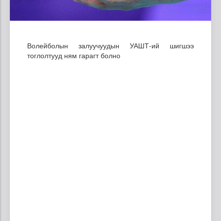
Волейболын залуучуудын УАШТ-ий шигшээ
тоглолтууд ням гарагт болно