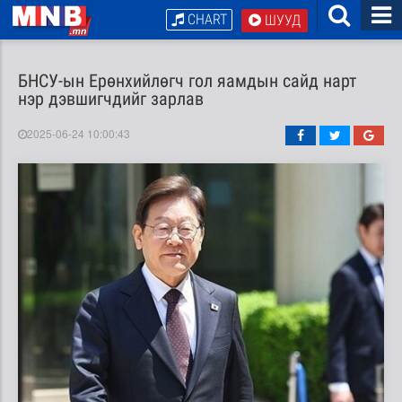
CHART
ШУУД
БНСУ-ын Ерөнхийлөгч гол яамдын сайд нарт
нэр дэвшигчдийг зарлав
2025-06-24 10:00:43