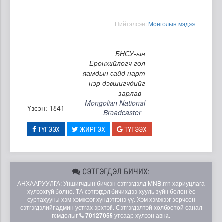
Нийтэлсэн:
Moнголын мэдээ
БНСУ-ын
Ерөнхийлөгч гол
яамдын сайд нарт
нэр дэвшигчдийг
зарлав
Mongolian National
Үзсэн: 1841
Broadcaster
ТҮГЭЭХ
ЖИРГЭХ
ТҮГЭЭХ
СЭТГЭГДЭЛ БИЧИХ:
АНХААРУУЛГА: Уншигчдын бичсэн сэтгэгдэлд MNB.mn хариуцлага
хүлээхгүй болно. ТА сэтгэгдэл бичихдээ хууль зүйн болон ёс
суртахууны хэм хэмжээг хүндэтгэнэ үү. Хэм хэмжээг зөрчсөн
сэтгэгдэлийг админ устгах эрхтэй. Сэтгэгдэлтэй холбоотой санал
гомдолыг
70127055
утсаар хүлээн авна.