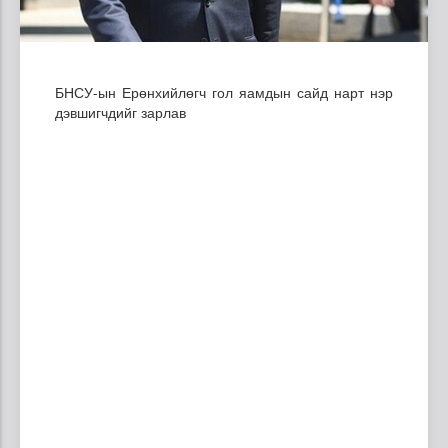
БНСУ-ын Ерөнхийлөгч гол яамдын сайд нарт нэр
дэвшигчдийг зарлав