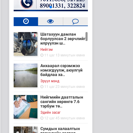
Шатахуун дамлан
борлуулсан 2 зөрчлийг
илрүүлэн ш..
Нийгэм
11 цаг 13 минутын өмнө
Анхаарал сэрэмжээ
нэмэгдүүлж, аюулгүй
байдлаа ха..
Эрүүл мэнд
11 цаг 23 минутын өмнө
Нийгмийн даатгалын
сангийн хөрөнгө 7.6
тэрбум тө..
Эдийн засаг
12 цаг 45 минутын өмнө
Сумдын халаалтын