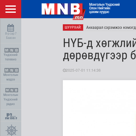
Анхаарал сэрэмжээ нэмэгд
ШУУРХАЙ:
8-р сар 7
Баасан
НҮБ-д хөгжли
дөрөвдүгээр б
Үндэсний
телевиз
2025-07-01 11:14:36
Монголын
мэдээ
Монголын
Үндэсний
радио