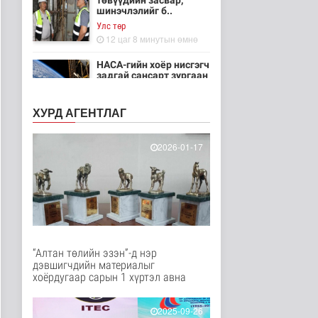
төвүүдийн засвар,
шинэчлэлийг б..
Улс төр
12 цаг 8 минутын өмнө
НАСА-гийн хоёр нисгэгч
задгай сансарт зургаан
ца..
Танин мэдэхүй
ХУРД АГЕНТЛАГ
12 цаг 23 минутын өмнө
Эртний ойг
2026-01-17
хамгаалахын тулд
Канадын иргэд мод бэ..
Дэлхийд
12 цаг 29 минутын өмнө
ЦАГ АГААР:
Улаанбаатарт шөнөдөө
18 хэм дулаан
“Алтан төлийн эзэн”-д нэр
Байгаль орчин
дэвшигчдийн материалыг
13 цаг 49 минутын өмнө
хоёрдугаар сарын 1 хүртэл авна
Кибер халдлага,
зөрчлийг E-Mongolia
2025-09-26
системээр да..