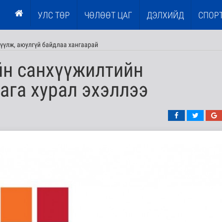
УЛС ТӨР
ЧӨЛӨӨТ ЦАГ
ДЭЛХИЙД
СПОР
үүлж, аюулгүй байдлаа хангаарай
йн санхүүжилтийн
ага хурал эхэллээ