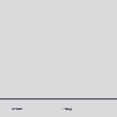
МҮОНРТ
БУСАД