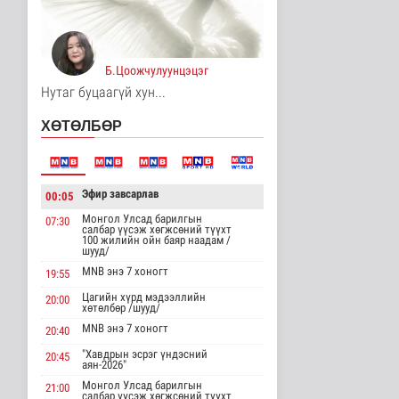
14 цаг 34 минутын өмнө
Хирошимад иргэд
Японы зэвсгийн
Б.Цоожчулуунцэцэг
экспортын бодлогы..
Дэлхийд
Нутаг буцаагүй хун...
14 цаг 46 минутын өмнө
ХӨТӨЛБӨР
Трамп Ирантай
тохиролцоонд хүрэх
шинэ гарц эрэлх..
Дэлхийд
Эфир завсарлав
00:05
14 цаг 55 минутын өмнө
Монгол Улсад барилгын
07:30
салбар үүсэж хөгжсөний түүхт
Европ даяар хэт халалт
100 жилийн ойн баяр наадам /
эрчимжиж байна
шууд/
Дэлхийд
MNB энэ 7 хоногт
19:55
14 цаг 3 минутын өмнө
Цагийн хүрд мэдээллийн
20:00
хөтөлбөр /шууд/
Голууд үертэй байна
MNB энэ 7 хоногт
20:40
Байгаль орчин
"Хавдрын эсрэг үндэсний
14 цаг 20 минутын өмнө
20:45
аян-2026"
Монгол Улсад барилгын
21:00
салбар үүсэж хөгжсөний түүхт