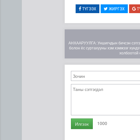
ТҮГЭЭХ
ЖИРГЭХ
Т
АНХААРУУЛГА: Уншигчдын бичсэн сэтгэгд
болон ёс суртахууны хэм хэмжээг хүндэт
холбоотой 
Эртний ойг хамгаалахын ту
1000
Илгээх