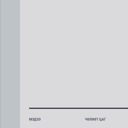
МЭДЭЭ
ЧӨЛӨӨТ ЦАГ