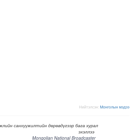
н засвар, шинэчлэлийг бүрэн хийж, хувийн хэвшил рүү м..
Нийтэлсэн:
Moнголын мэдээ
жлийн санхүүжилтийн дөрөвдүгээр бага хурал
эхэллээ
Mongolian National Broadcaster