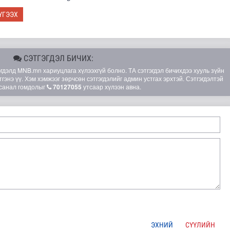
ҮГЭЭХ
СЭТГЭГДЭЛ БИЧИХ:
элд MNB.mn хариуцлага хүлээхгүй болно. ТА сэтгэгдэл бичихдээ хууль зүйн
гэнэ үү. Хэм хэмжээг зөрчсөн сэтгэгдэлийг админ устгах эрхтэй. Сэтгэгдэлтэй
санал гомдолыг
70127055
утсаар хүлээн авна.
лд Канадын иргэд мод бэлтгэгчдийн замыг хааж байна
ЭХНИЙ
СҮҮЛИЙН