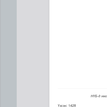
Сумдын халаалтын төвүүдий
НҮБ-д хөг
Үзсэн: 1428