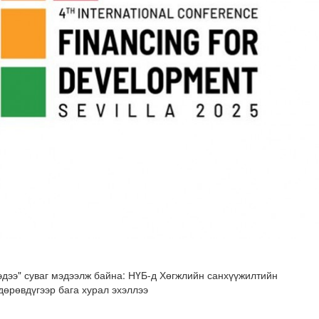
н хөрөнгө 7.6 тэрбум төгрөгөөр арвижлаа
ээ" суваг мэдээлж байна: НҮБ-д Хөгжлийн санхүүжилтийн
дөрөвдүгээр бага хурал эхэллээ