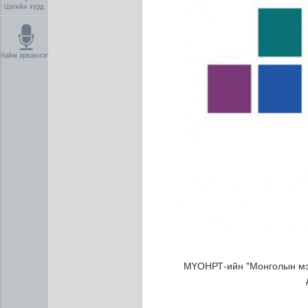
Цагийн хүрд
Найм арваннэг
Нийгмийн даатгалын сангий
МҮОНРТ-ийн "Монголын мэд