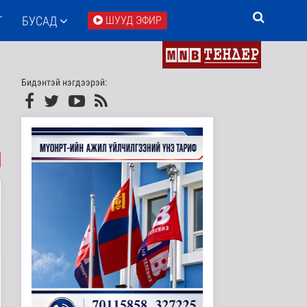
Т
БУСАД
ШУУД ЭФИР
Бидэнтэй нэгдээрэй: