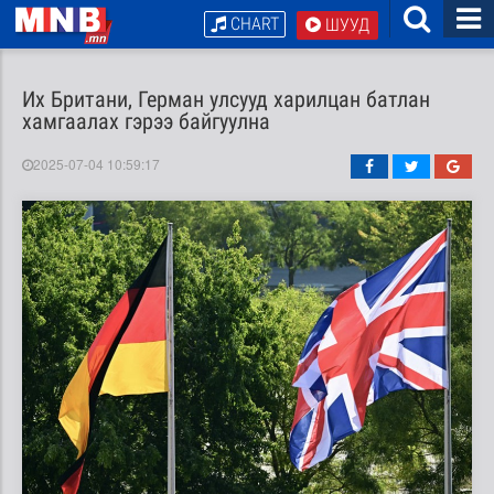
CHART
ШУУД
Их Британи, Герман улсууд харилцан батлан
хамгаалах гэрээ байгуулна
2025-07-04 10:59:17