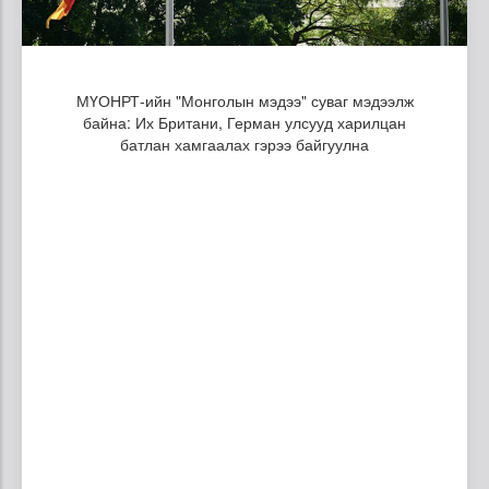
МҮОНРТ-ийн "Монголын мэдээ" суваг мэдээлж
байна: Их Британи, Герман улсууд харилцан
батлан хамгаалах гэрээ байгуулна