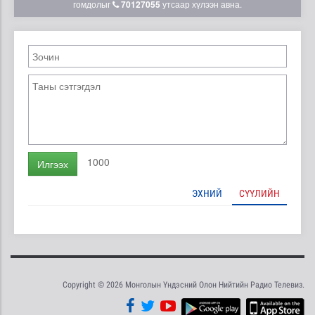
гомдолыг
70127055
утсаар хүлээн авна.
1000
Илгээх
ЭХНИЙ
СҮҮЛИЙН
Copyright © 2026 Монголын Үндэсний Олон Нийтийн Радио Телевиз.