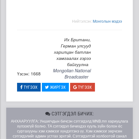
Нийтэлсэн:
Moнголын мэдээ
Их Британи,
Герман улсууд
харилцан батлан
хамгаалах гэрээ
байгуулна
Mongolian National
Үзсэн: 1668
Broadcaster
ТҮГЭЭХ
ЖИРГЭХ
ТҮГЭЭХ
СЭТГЭГДЭЛ БИЧИХ:
АНХААРУУЛГА: Уншигчдын бичсэн сэтгэгдэлд MNB.mn хариуцлага
хүлээхгүй болно. ТА сэтгэгдэл бичихдээ хууль зүйн болон ёс
суртахууны хэм хэмжээг хүндэтгэнэ үү. Хэм хэмжээг зөрчсөн
сэтгэгдэлийг админ устгах эрхтэй. Сэтгэгдэлтэй холбоотой санал