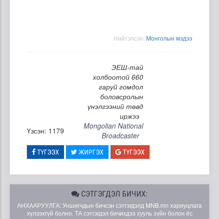
Нийтэлсэн:
Moнголын мэдээ
ЭЕШ-тай
холбоотой 660
гаруй гомдол
боловсролын
үнэлгээний төвд
иржээ
Mongolian National
Үзсэн: 1179
Broadcaster
ТҮГЭЭХ
ЖИРГЭХ
ТҮГЭЭХ
СЭТГЭГДЭЛ БИЧИХ:
АНХААРУУЛГА: Уншигчдын бичсэн сэтгэгдэлд MNB.mn хариуцлага
хүлээхгүй болно. ТА сэтгэгдэл бичихдээ хууль зүйн болон ёс