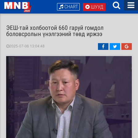
CHART
ШУУД
ЭЕШ-тай холбоотой 660 гаруй гомдол
боловсролын үнэлгээний төвд иржээ
2025-07-06 13:04:48