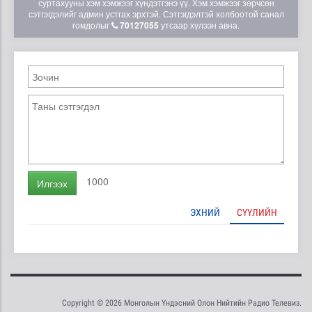
суртахууны хэм хэмжээг хүндэтгэнэ үү. Хэм хэмжээг зөрчсөн
сэтгэгдэлийг админ устгах эрхтэй. Сэтгэгдэлтэй холбоотой санал
гомдолыг
70127055
утсаар хүлээн авна.
1000
Илгээх
ЭХНИЙ
СҮҮЛИЙН
Copyright © 2026 Монголын Үндэсний Олон Нийтийн Радио Телевиз.