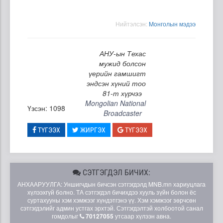
Нийтэлсэн:
Moнголын мэдээ
АНУ-ын Техас
мужид болсон
үерийн гамшигт
эндсэн хүний тоо
81-т хүрчээ
Mongolian National
Үзсэн: 1098
Broadcaster
ТҮГЭЭХ
ЖИРГЭХ
ТҮГЭЭХ
СЭТГЭГДЭЛ БИЧИХ:
АНХААРУУЛГА: Уншигчдын бичсэн сэтгэгдэлд MNB.mn хариуцлага
хүлээхгүй болно. ТА сэтгэгдэл бичихдээ хууль зүйн болон ёс
суртахууны хэм хэмжээг хүндэтгэнэ үү. Хэм хэмжээг зөрчсөн
сэтгэгдэлийг админ устгах эрхтэй. Сэтгэгдэлтэй холбоотой санал
гомдолыг
70127055
утсаар хүлээн авна.