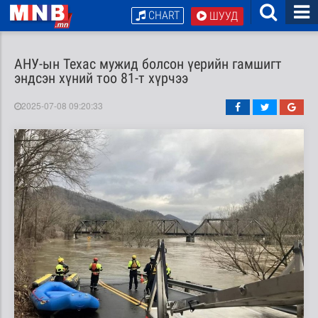
CHART
ШУУД
АНУ-ын Техас мужид болсон үерийн гамшигт
эндсэн хүний тоо 81-т хүрчээ
2025-07-08 09:20:33