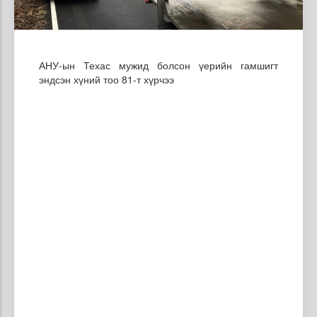
АНУ-ын Техас мужид болсон үерийн гамшигт
эндсэн хүний тоо 81-т хүрчээ