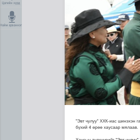
Цагийн хүрд
Найм арваннэг
Олон улсын туршлага судла
"Эвт чулуу" ХХК-иас шинэхэн 
бүхий 4 өрөө хаусаар мялаав.
Хаусын түлхүүрийг "Эвт чулуу"