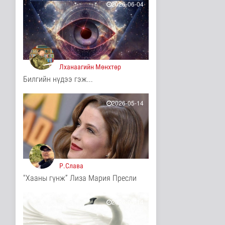
2026-06-04
“Нүүрс пиролизийн
үйлдвэр”-ийг төр,
хувийн хэвшл..
Нийгэм
3 цаг 53 минутын өмнө
Лханаагийн Мөнхтөр
Цэнхэр бүсэд гал
Билгийн нүдээ гэж...
түймэр гарсан үед
хариу арга хэ..
Нийгэм
2026-05-14
3 цаг 7 минутын өмнө
Ц.Сандаг-Очир: COP17
ба COP31 хурлын
уялдаа нь Р..
Байгаль орчин
3 цаг 11 минутын өмнө
Р.Слава
"Хааны гүнж” Лиза Мария Пресли
Хийлдэг завь, гудас,
хөвөгч тоглоом биш
Эрүүл мэнд
2026-05-14
3 цаг 27 минутын өмнө