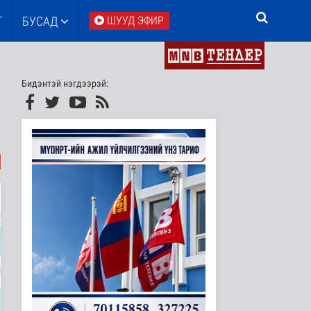
Т
БУСАД
ШУУД ЭФИР
Бидэнтэй нэгдээрэй: