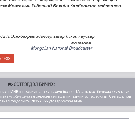
гэж Монголын Үндэсний Бөхийн Холбооноос мэдээллээ.
ди Н.Өсөхбаярыг эдэлбэр газар бүхий хаусаар
мялаалаа
Mongolian National Broadcaster
ҮГЭЭХ
СЭТГЭГДЭЛ БИЧИХ:
элд MNB.mn хариуцлага хүлээхгүй болно. ТА сэтгэгдэл бичихдээ хууль зүйн
гэнэ үү. Хэм хэмжээг зөрчсөн сэтгэгдэлийг админ устгах эрхтэй. Сэтгэгдэлтэй
санал гомдолыг
70127055
утсаар хүлээн авна.