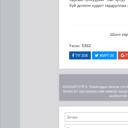
Хүй долоон худагт гардууллаа
Шинэ гар
Үзсэн: 5362
ТҮГЭЭХ
ЖИРГЭХ
Т
АНХААРУУЛГА: Уншигчдын бичсэн сэтгэгд
болон ёс суртахууны хэм хэмжээг хүндэт
холбоотой 