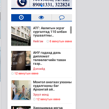
АТГ: Авлигын эсрэг
сургалтад 110 албан
тушаалтны..
6 минутын өмнө
Нийгэм
АНУ гадаад дахь
дипломат
төлөөлөгчийн таван
газр..
Дэлхийд
12 минутын өмнө
Монгол анагаах ухааны
судалгааны баг
Архангай ай..
Эрүүл мэнд
12 минутын өмнө
Хирошимад иргэд