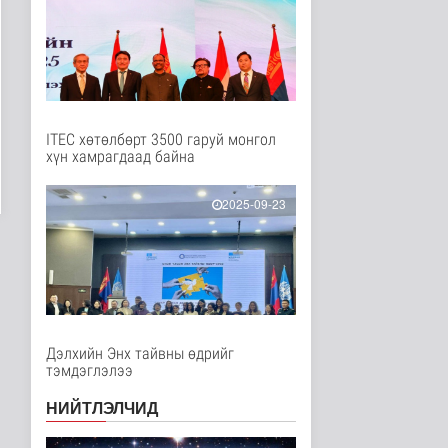
Улс төр
1 цаг 6 минутын өмнө
Олон улсын туршлага
судлах сургалт,
дадлагад 14 ..
Нийгэм
2 цаг 32 минутын өмнө
ITEC хөтөлбөрт 3500 гаруй монгол
хүн хамрагдаад байна
Канадын Ерөнхий сайд
АНУ-тай хийж буй
худалдааны..
2025-09-23
Дэлхийд
2 цаг 45 минутын өмнө
Мета компанид 567 сая
ам.долларын төлбөр
ногдуул..
Дэлхийд
2 цаг 16 минутын өмнө
Дэлхийн Энх тайвны өдрийг
тэмдэглэлээ
Ирэх 10 хоногт цаг
агаар ямар байх вэ
НИЙТЛЭЛЧИД
Байгаль орчин
3 цаг 37 минутын өмнө