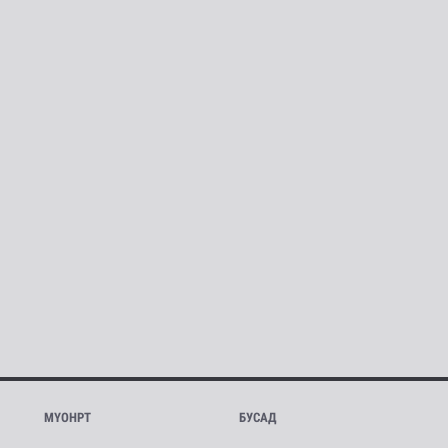
МҮОНРТ
БУСАД