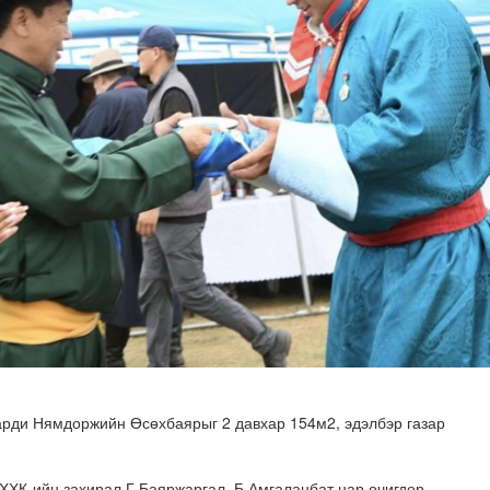
х сургалт, дадлагад 14 алба хаагч хамрагдаж байна
гарди Нямдоржийн Өсөхбаярыг 2 давхар 154м2, эдэлбэр газар
 ХХК-ийн захирал Г.Баяржаргал, Б.Амгаланбат нар өчигдөр