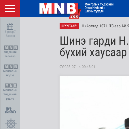
Нийслэлд 107 ШТС-аар АИ 9
ШУУРХАЙ:
8-р сар 7
Баасан
Шинэ гарди Н
бүхий хаусаар
Үндэсний
телевиз
2025-07-14 09:48:01
Монголын
мэдээ
Монголын
Үндэсний
радио