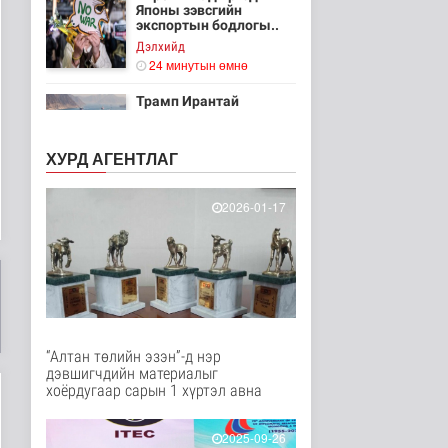
Японы зэвсгийн
экспортын бодлогы..
Дэлхийд
24 минутын өмнө
Трамп Ирантай
тохиролцоонд хүрэх
шинэ гарц эрэлх..
Дэлхийд
ХУРД АГЕНТЛАГ
33 минутын өмнө
2026-01-17
Европ даяар хэт халалт
эрчимжиж байна
Дэлхийд
41 минутын өмнө
Голууд үертэй байна
Байгаль орчин
1 цаг 59 минутын өмнө
“Алтан төлийн эзэн”-д нэр
дэвшигчдийн материалыг
хоёрдугаар сарын 1 хүртэл авна
Нийслэлд 107 ШТС-аар
АИ 92 автобензин
2025-09-26
түгээж байна