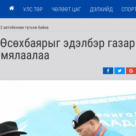
УЛС ТӨР
ЧӨЛӨӨТ ЦАГ
ДЭЛХИЙД
СПОР
2 автобензин түгээж байна
.Өсөхбаярыг эдэлбэр газар
 мялаалаа