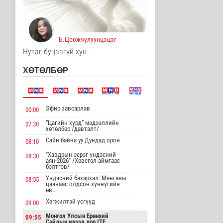
Нийслэлийн цэцэрлэгт
хамрагдах I шатны
бүртгэл э..
Нийгэм
4 цаг 39 минутын өмнө
Б.Цоожчулуунцэцэг
Нутаг буцаагүй хун...
Долоодугаар сард
709.503 зөрчил
ХӨТӨЛБӨР
бүртгэгджээ
Нийгэм
4 цаг 46 минутын өмнө
Эфир завсарлав
Мал угаалгын ажил
00:00
үргэлжилж байна
“Цагийн хүрд” мэдээллийн
07:30
Нийгэм
хөтөлбөр /давталт/
4 цаг 49 минутын өмнө
Сайн байна уу Дундад орон
08:10
"Хавдрын эсрэг үндэсний
08:30
Хогноос эрчим хүч
аян-2026" /Хөвсгөл аймгаас
бэлтгэв/
үйлдвэрлэх үйлдвэр 34
МВт-ын х..
Үндэсний бахархал: Мянганы
08:55
цаанаас олдсон хүннүгийн
Нийгэм
өв...
4 цаг 7 минутын өмнө
Хөгжилтэй үсгүүд
09:00
Монелийн гудамжны
Монгол Улсын Ерөнхий
09:55
авто замыг өнөөдрөөс
Сайдын ивээл дор ITF