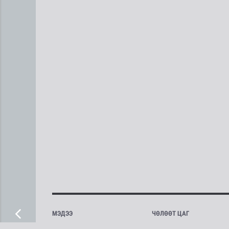
МЭДЭЭ
ЧӨЛӨӨТ ЦАГ