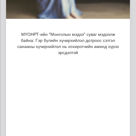
МҮОНРТ-ийн "Монголын мэдээ" суваг мэдээлж
байна: Гэр бүлийн хүчирхийлэл дотроос сэтгэл
санааны хүчирхийлэл нь хохирогчийн аминд хүрэх
эрсдэлтэй