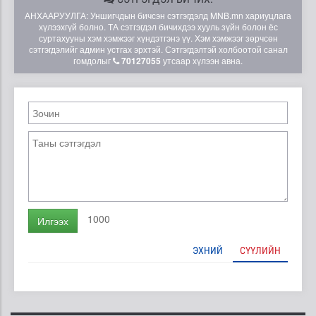
АНХААРУУЛГА: Уншигчдын бичсэн сэтгэгдэлд MNB.mn хариуцлага
хүлээхгүй болно. ТА сэтгэгдэл бичихдээ хууль зүйн болон ёс
суртахууны хэм хэмжээг хүндэтгэнэ үү. Хэм хэмжээг зөрчсөн
сэтгэгдэлийг админ устгах эрхтэй. Сэтгэгдэлтэй холбоотой санал
гомдолыг
70127055
утсаар хүлээн авна.
1000
Илгээх
ЭХНИЙ
СҮҮЛИЙН