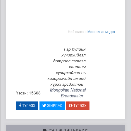
Нийтэлсэн:
Moнголын мэдээ
Гэр бүлийн
хүчирхийлэл
дотроос сэтгэл
санааны
хүчирхийлэл нь
хохирогчийн аминд
хүрэх эрсдэлтэй
Mongolian National
Үзсэн: 15608
Broadcaster
ТҮГЭЭХ
ЖИРГЭХ
ТҮГЭЭХ
СЭТГЭГДЭЛ БИЧИХ: