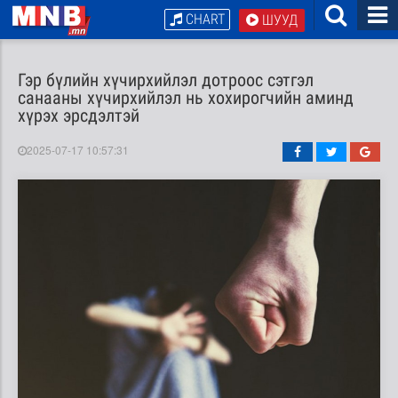
CHART
ШУУД
Гэр бүлийн хүчирхийлэл дотроос сэтгэл
санааны хүчирхийлэл нь хохирогчийн аминд
хүрэх эрсдэлтэй
2025-07-17 10:57:31