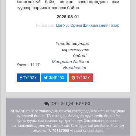
хоноглохгүй байх, зөвхөн зөвшөөрөгдсөн зам
гүүрээр зорчихыг зөвлөж байна.
2025-08-01
Нийтэлсэн:
Цаг Уур Орчны Шинжилгээний Газар
Үерийн аюулаас
сэрэмжлүүлж
байна!
Mongolian National
Үзсэн: 1117
Broadcaster
ТҮГЭЭХ
ЖИРГЭХ
ТҮГЭЭХ
СЭТГЭГДЭЛ БИЧИХ:
АНХААРУУЛГА: Уншигчдын бичсэн сэтгэгдэлд MNB.mn хариуцлага
хүлээхгүй болно. ТА сэтгэгдэл бичихдээ хууль зүйн болон ёс
суртахууны хэм хэмжээг хүндэтгэнэ үү. Хэм хэмжээг зөрчсөн
сэтгэгдэлийг админ устгах эрхтэй. Сэтгэгдэлтэй холбоотой санал
гомдолыг
70127055
утсаар хүлээн авна.