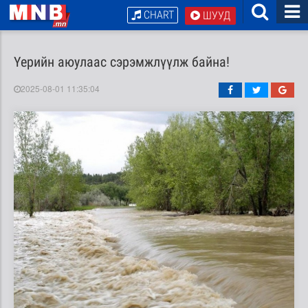
CHART
ШУУД
Үерийн аюулаас сэрэмжлүүлж байна!
2025-08-01 11:35:04