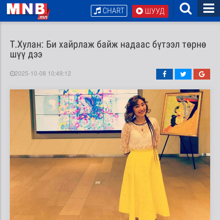
CHART
ШУУД
Т.Хулан: Би хайрлаж байж надаас бүтээл төрнө
шүү дээ
2025-10-08 10:49:12