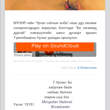
МҮОНР-гийн “Урлаг соёлын алба”-наас дуу хөгжим
сонирхогчдодоо зориулан бэлтгэдэг “Би хөгжимд
дуртай” нэвтрүүлгийн шинэ дугаарт зураач
Түмэнбаярын Хулан уригдан оролцлоо.
Mongolian National Radio
·
Т.Хулан: Би хайрлаж байж надаас бүтээл төрнө шүү дээ
Нийтэлсэн:
Б.Янжинлхам
Т.Хулан: Би
хайрлаж байж
надаас бүтээл
төрнө шүү дээ
Mongolian National
Үзсэн: 13151
Broadcaster