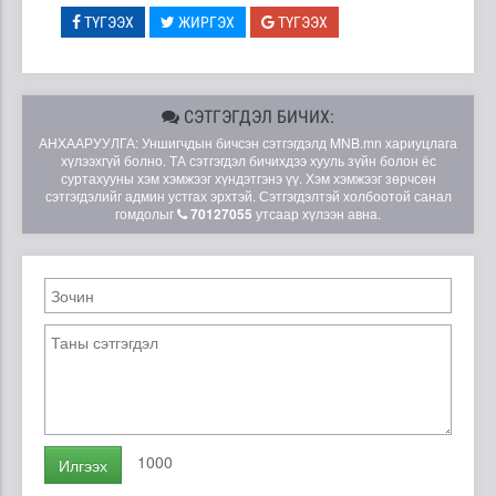
ТҮГЭЭХ
ЖИРГЭХ
ТҮГЭЭХ
СЭТГЭГДЭЛ БИЧИХ:
АНХААРУУЛГА: Уншигчдын бичсэн сэтгэгдэлд MNB.mn хариуцлага
хүлээхгүй болно. ТА сэтгэгдэл бичихдээ хууль зүйн болон ёс
суртахууны хэм хэмжээг хүндэтгэнэ үү. Хэм хэмжээг зөрчсөн
сэтгэгдэлийг админ устгах эрхтэй. Сэтгэгдэлтэй холбоотой санал
гомдолыг
70127055
утсаар хүлээн авна.
1000
Илгээх