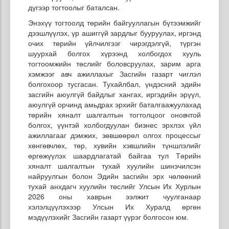
дүгээр тогтоолыг баталсан.
Энэхүү тогтоолд төрийн байгууллагын бүтээмжийг
дээшлүүлэх, үр ашиггүй зардлыг бууруулах, иргэнд
очих төрийн үйлчилгээг чирэгдэлгүй, түргэн
шуурхай болгох хүрээнд холбогдох хууль
тогтоомжийн төслийг боловсруулах, зарим арга
хэмжээг авч ажиллахыг Засгийн газарт чиглэл
болгохоор тусгасан. Тухайлбал, үндэсний эдийн
засгийн аюулгүй байдлыг хангах, иргэдийн эрүүл,
аюулгүй орчинд амьдрах эрхийг баталгаажуулахад
төрийн хяналт шалгалтын тогтолцоог оновчтой
болгох, үүнтэй холбогдуулан бизнес эрхлэх үйл
ажиллагааг дэмжих, зөвшөөрөл олгох процессыг
хөнгөвчлөх, төр, хувийн хэвшлийн түншлэлийг
өргөжүүлэх шаардлагатай байгаа тул Төрийн
хяналт шалгалтын тухай хуулийн шинэчилсэн
найруулгын болон Эдийн засгийн эрх чөлөөний
тухай анхдагч хуулийн төслийг Улсын Их Хурлын
2026 оны хаврын ээлжит чуулганаар
хэлэлцүүлэхээр Улсын Их Хуралд өргөн
мэдүүлэхийг Засгийн газарт үүрэг болгосон юм.