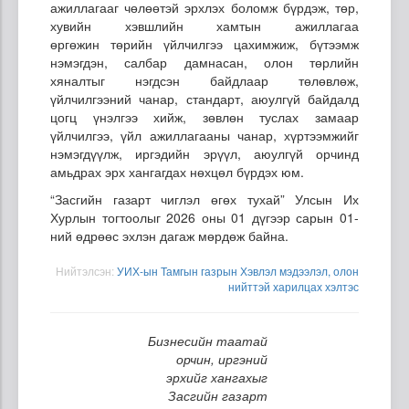
ажиллагааг чөлөөтэй эрхлэх боломж бүрдэж, төр,
хувийн хэвшлийн хамтын ажиллагаа
өргөжин төрийн үйлчилгээ цахимжиж, бүтээмж
нэмэгдэн, салбар дамнасан, олон төрлийн
хяналтыг нэгдсэн байдлаар төлөвлөж,
үйлчилгээний чанар, стандарт, аюулгүй байдалд
цогц үнэлгээ хийж, зөвлөн туслах замаар
үйлчилгээ, үйл ажиллагааны чанар, хүртээмжийг
нэмэгдүүлж, иргэдийн эрүүл, аюулгүй орчинд
амьдрах эрх хангагдах нөхцөл бүрдэх юм.
“Засгийн газарт чиглэл өгөх тухай” Улсын Их
Хурлын тогтоолыг 2026 оны 01 дүгээр сарын 01-
ний өдрөөс эхлэн дагаж мөрдөж байна.
Нийтэлсэн:
УИХ-ын Тамгын газрын Хэвлэл мэдээлэл, олон
нийттэй харилцах хэлтэс
Бизнесийн таатай
орчин, иргэний
эрхийг хангахыг
Засгийн газарт