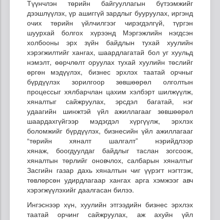
Түүнчлэн төрийн байгууллагын бүтээмжийг
дээшлүүлэх, үр ашиггүй зардлыг бууруулах, иргэнд
очих төрийн үйлчилгээг чирэгдэлгүй, түргэн
шуурхай болгох хүрээнд Мэргэжлийн нэгдсэн
холбооны эрх зүйн байдлын тухай хуулийн
хэрэгжилтийг хангах, шаардлагатай бол уг хуульд
нэмэлт, өөрчлөлт оруулах тухай хуулийн төслийг
өргөн мэдүүлэх, бизнес эрхлэх таатай орчныг
бүрдүүлэх зорилгоор зөвшөөрөл олголтын
процессыг хялбарчлан цахим хэлбэрт шилжүүлж,
хяналтыг сайжруулах, эрсдэл багатай, нэг
удаагийн шинжтэй үйл ажиллагааг зөвшөөрөл
шаардахгүйгээр мэдэгдэл хүргүүлж, эрхлэх
боломжийг бүрдүүлэх, бизнесийн үйл ажиллагааг
“төрийн хяналт шалгалт” нэрийдлээр
хянаж, боогдуулдаг байдлыг таслан зогсоож,
хяналтын төрлийг оновчлох, салбарын хяналтыг
Засгийн газар дахь хяналтын чиг үүрэгт нэгтгэж,
төвлөрсөн удирдлагаар хангах арга хэмжээг авч
хэрэгжүүлэхийг даалгасан билээ.
Ингэснээр хүн, хуулийн этгээдийн бизнес эрхлэх
таатай орчинг сайжруулах, аж ахуйн үйл