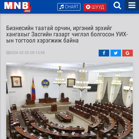
CHART
ШУУД
Бизнесийн таатай орчин, иргэний эрхийг
хангахыг Засгийн газарт чиглэл болгосон УИХ-
ын тогтоол хэрэгжиж байна
2026-02-25 09:13:56