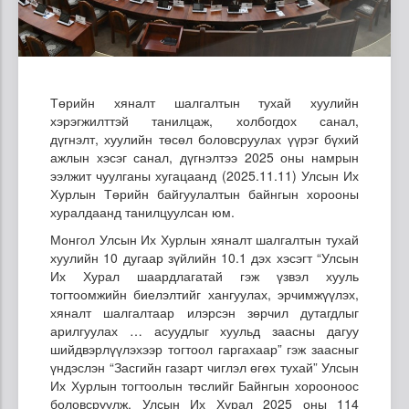
Төрийн хяналт шалгалтын тухай хуулийн
хэрэгжилттэй танилцаж, холбогдох санал,
дүгнэлт, хуулийн төсөл боловсруулах үүрэг бүхий
ажлын хэсэг санал, дүгнэлтээ 2025 оны намрын
ээлжит чуулганы хугацаанд (2025.11.11) Улсын Их
Хурлын Төрийн байгуулалтын байнгын хорооны
хуралдаанд танилцуулсан юм.
Монгол Улсын Их Хурлын хяналт шалгалтын тухай
хуулийн 10 дугаар зүйлийн 10.1 дэх хэсэгт “Улсын
Их Хурал шаардлагатай гэж үзвэл хууль
тогтоомжийн биелэлтийг хангуулах, эрчимжүүлэх,
хяналт шалгалтаар илэрсэн зөрчил дутагдлыг
арилгуулах … асуудлыг хуульд заасны дагуу
шийдвэрлүүлэхээр тогтоол гаргахаар” гэж заасныг
үндэслэн “Засгийн газарт чиглэл өгөх тухай” Улсын
Их Хурлын тогтоолын төслийг Байнгын хорооноос
боловсруулж, Улсын Их Хурал 2025 оны 114