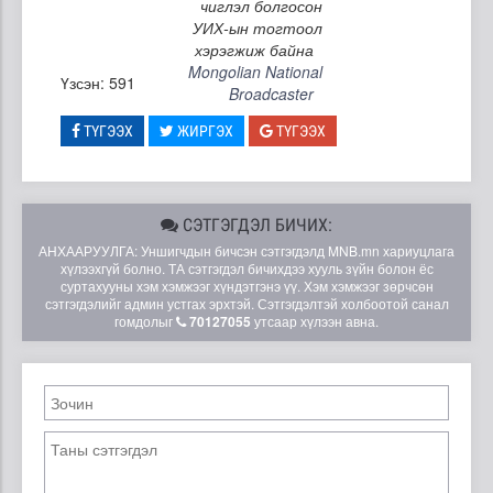
чиглэл болгосон
УИХ-ын тогтоол
хэрэгжиж байна
Mongolian National
Үзсэн: 591
Broadcaster
ТҮГЭЭХ
ЖИРГЭХ
ТҮГЭЭХ
СЭТГЭГДЭЛ БИЧИХ:
АНХААРУУЛГА: Уншигчдын бичсэн сэтгэгдэлд MNB.mn хариуцлага
хүлээхгүй болно. ТА сэтгэгдэл бичихдээ хууль зүйн болон ёс
суртахууны хэм хэмжээг хүндэтгэнэ үү. Хэм хэмжээг зөрчсөн
сэтгэгдэлийг админ устгах эрхтэй. Сэтгэгдэлтэй холбоотой санал
гомдолыг
70127055
утсаар хүлээн авна.