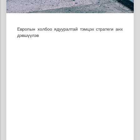
Европын холбоо ядууралтай тэмцэх стратеги анх
дэвшүүлэв