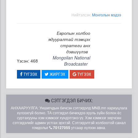
Нийтэлсэн:
Moнголын мэдээ
Европын холбоо
ядууралтай тэмцэх
стратеги анх
дэвшүүлэв
Mongolian National
Үзсэн: 468
Broadcaster
ТҮГЭЭХ
ЖИРГЭХ
ТҮГЭЭХ
СЭТГЭГДЭЛ БИЧИХ:
АНХААРУУЛГА: Уншигчдын бичсэн сэтгэгдэлд MNB.mn хариуцлага
хүлээхгүй болно. ТА сэтгэгдэл бичихдээ хууль зүйн болон ёс
суртахууны хэм хэмжээг хүндэтгэнэ үү. Хэм хэмжээг зөрчсөн
сэтгэгдэлийг админ устгах эрхтэй. Сэтгэгдэлтэй холбоотой санал
гомдолыг
70127055
утсаар хүлээн авна.