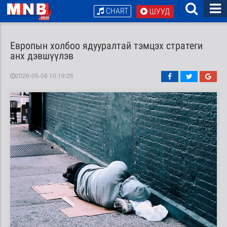
CHART
ШУУД
Европын холбоо ядууралтай тэмцэх стратеги
анх дэвшүүлэв
2026-05-08 10:19:26