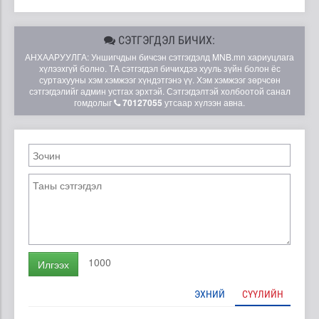
СЭТГЭГДЭЛ БИЧИХ:
АНХААРУУЛГА: Уншигчдын бичсэн сэтгэгдэлд MNB.mn хариуцлага
хүлээхгүй болно. ТА сэтгэгдэл бичихдээ хууль зүйн болон ёс
суртахууны хэм хэмжээг хүндэтгэнэ үү. Хэм хэмжээг зөрчсөн
сэтгэгдэлийг админ устгах эрхтэй. Сэтгэгдэлтэй холбоотой санал
гомдолыг
70127055
утсаар хүлээн авна.
1000
Илгээх
ЭХНИЙ
СҮҮЛИЙН