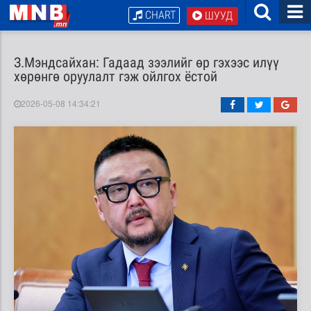
CHART
ШУУД
З.Мэндсайхан: Гадаад зээлийг өр гэхээс илүү
хөрөнгө оруулалт гэж ойлгох ёстой
2026-05-08 14:34:21