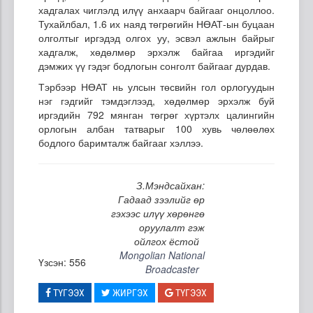
хадгалах чиглэлд илүү анхаарч байгааг онцоллоо.
Тухайлбал, 1.6 их наяд төгрөгийн НӨАТ-ын буцаан
олголтыг иргэдэд олгох уу, эсвэл ажлын байрыг
хадгалж, хөдөлмөр эрхэлж байгаа иргэдийг
дэмжих үү гэдэг бодлогын сонголт байгааг дурдав.
Тэрбээр НӨАТ нь улсын төсвийн гол орлогуудын
нэг гэдгийг тэмдэглээд, хөдөлмөр эрхэлж буй
иргэдийн 792 мянган төгрөг хүртэлх цалингийн
орлогын албан татварыг 100 хувь чөлөөлөх
бодлого баримталж байгааг хэллээ.
З.Мэндсайхан:
Гадаад зээлийг өр
гэхээс илүү хөрөнгө
оруулалт гэж
ойлгох ёстой
Mongolian National
Үзсэн: 556
Broadcaster
ТҮГЭЭХ
ЖИРГЭХ
ТҮГЭЭХ