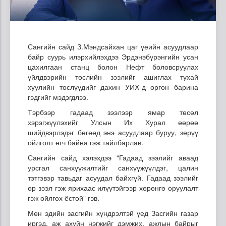
Сангийн сайд З.Мэндсайхан цаг үеийн асуудлаар
байр суурь илэрхийлэхдээ Эрдэнэбүрэнгийн усан
цахилгаан станц болон Нефт боловсруулах
үйлдвэрийн төслийн зээлийг ашиглах тухай
хуулийн төслүүдийг дахин УИХ-д өргөн барина
гэдгийг мэдэгдлээ.
Тэрбээр гадаад зээлээр ямар төсөл
хэрэгжүүлэхийг Улсын Их Хурал өөрөө
шийдвэрлэдэг бөгөөд энэ асуудлаар буруу, зөрүү
ойлголт өгч байна гэж тайлбарлав.
Сангийн сайд хэлэхдээ “Гадаад зээлийг аваад
урсгал санхүүжилтийг санхүүжүүлдэг, цалин
тэтгэвэр тавьдаг асуудал байхгүй. Гадаад зээлийг
өр зээл гэж ярихаас илүүтэйгээр хөрөнгө оруулалт
гэж ойлгох ёстой” гэв.
Мөн эдийн засгийн хүндрэлтэй үед Засгийн газар
иргэд, аж ахуйн нэгжийг дэмжих, ажлын байрыг