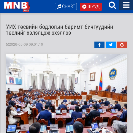
CHART
ШУУД
УИХ төсвийн бодлогын баримт бичгүүдийн
төслийг хэлэлцэж эхэллээ
2026-05-09 09:01:10