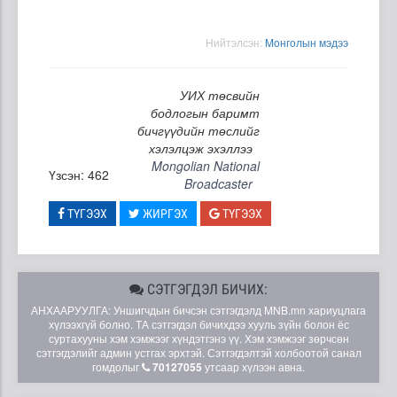
Нийтэлсэн:
Moнголын мэдээ
УИХ төсвийн
бодлогын баримт
бичгүүдийн төслийг
хэлэлцэж эхэллээ
Mongolian National
Үзсэн: 462
Broadcaster
ТҮГЭЭХ
ЖИРГЭХ
ТҮГЭЭХ
СЭТГЭГДЭЛ БИЧИХ:
АНХААРУУЛГА: Уншигчдын бичсэн сэтгэгдэлд MNB.mn хариуцлага
хүлээхгүй болно. ТА сэтгэгдэл бичихдээ хууль зүйн болон ёс
суртахууны хэм хэмжээг хүндэтгэнэ үү. Хэм хэмжээг зөрчсөн
сэтгэгдэлийг админ устгах эрхтэй. Сэтгэгдэлтэй холбоотой санал
гомдолыг
70127055
утсаар хүлээн авна.