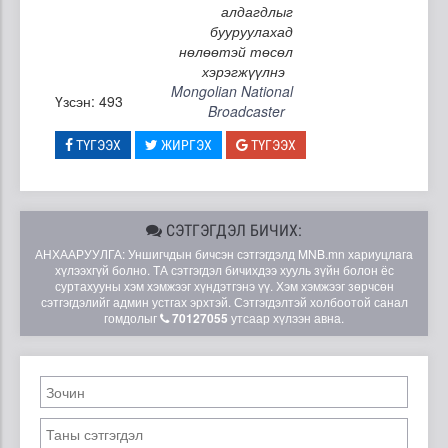
алдагдлыг
бууруулахад
нөлөөтэй төсөл
хэрэгжүүлнэ
Mongolian National
Үзсэн: 493
Broadcaster
ТҮГЭЭХ
ЖИРГЭХ
ТҮГЭЭХ
СЭТГЭГДЭЛ БИЧИХ:
АНХААРУУЛГА: Уншигчдын бичсэн сэтгэгдэлд MNB.mn хариуцлага
хүлээхгүй болно. ТА сэтгэгдэл бичихдээ хууль зүйн болон ёс
суртахууны хэм хэмжээг хүндэтгэнэ үү. Хэм хэмжээг зөрчсөн
сэтгэгдэлийг админ устгах эрхтэй. Сэтгэгдэлтэй холбоотой санал
гомдолыг
70127055
утсаар хүлээн авна.