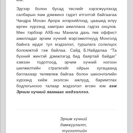
Эдгээр болон бусад төслийг хэрэгжүүлэхэд
салбарын яам дэмжинэ гэдэгт итгэлтэй байгаагаа
Чандра Мохан Арора илэрхийлээд, цаашид илүү
өргөн хүрээнд хамтран ажиллана гэдгээ онцлов.
Мөн тэрбээр АХБ-ны Манила дахь төв оффист
ажилладаг эрчим хүчний мэргэжилтнүүд Монголд
байнга ирдэг тул мэдээлэл, туршлага солилцох
боломжтой гэж байлаа. Сайд Б.Найдалаа “Та
бүхний жинтэй дэмжлэгэд бид баяртай байдаг”
хэмээн тодотгоод, эрчим хүчний ногоон
шилжилтийн стратегийг ойрын хугацаанд
батлахаар төлөвлөж байгаа болон шинэчлэлийн
хүрээнд хийж эхэлсэн ажлууд, баримтлах
бодлогынхоо талаар мэдээлэл өгсөн юм
гэж
Эрчим хүчний яамнаас мэдээллээ.
Эрчим хүчний
дамжуулалт,
түгээлтийн