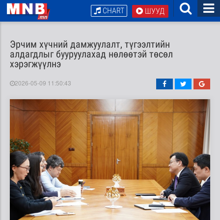
CHART
ШУУД
Эрчим хүчний дамжуулалт, түгээлтийн
алдагдлыг бууруулахад нөлөөтэй төсөл
хэрэгжүүлнэ
2026-05-09 11:50:43