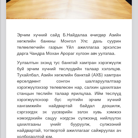
Эрчим хүчний сайд Б.Найдалаа өчигдөр Азийн
хөгжлийн банкны Монгол Улс дахь суурин
төлөөлөгчийн газрын Үйл ажиллагаа эрхэлсэн
дарга Чандра Мохан Арораг хүлээн авч уулзлаа.
Уулзалтын эхэнд тус банктай хамтран хэрэгжүүлж
буй эрчим хүчний төслүүдийн талаар хэлэлцэв.
Тухайлбал, Азийн хөгжлийн банктай (АХБ) хамтран
өрсөлдөөнт сонгон шалгаруулалтаар
хэрэгжүүлэхээр төлөвлөсөн нар, салхин цахилгаан
станцын төслийн талаар ярилцлаа. Ийм төслүүд
хэрэгжүүлснээр бүс нутгийн эрчим хүчний
хангамжийн найдвартай байдал дээшилж,
сэргээгдэх эх үүсвэрийн эзлэх хувь хэмжээ
нэмэгдэхийн сацуу нэгдсэн сүлжээнд нийлүүлэх
цахилгааны үнийг бууруулж, сүлжээний
найдвартай, тогтвортой ажиллагааг сайжруулах ач
холбогдолтой юм.