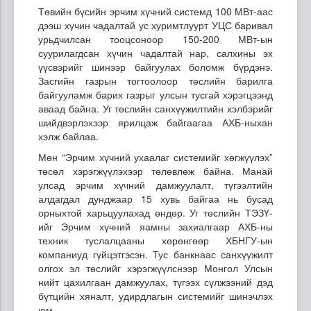
Төвийн бүсийн эрчим хүчний системд 100 МВт-аас
дээш хүчин чадалтай ус хуримтлуурт УЦС баривал
урьдчилсан тооцсоноор 150-200 МВт-ын
суурилагдсан хүчин чадалтай нар, салхины эх
үүсвэрийг шинээр байгуулах боломж бүрдэнэ.
Засгийн газрын тогтоолоор төслийн барилга
байгууламж барих газрыг улсын тусгай хэрэгцээнд
аваад байна. Уг төслийн санхүүжилтийн хэлбэрийг
шийдвэрлэхээр ярилцаж байгаагаа АХБ-ныхан
хэлж байлаа.
Мөн “Эрчим хүчний ухаалаг системийг хөгжүүлэх”
төсөл хэрэгжүүлэхээр төлөвлөж байна. Манай
улсад эрчим хүчний дамжуулалт, түгээлтийн
алдагдал дунджаар 15 хувь байгаа нь бусад
орныхтой харьцуулахад өндөр. Уг төслийн ТЭЗҮ-
ийг Эрчим хүчний яамны захиалгаар АХБ-ны
техник туслалцааны хөрөнгөөр ХБНГУ-ын
компаниуд гүйцэтгэсэн. Тус банкнаас санхүүжилт
олгох эл төслийг хэрэгжүүлснээр Монгол Улсын
нийт цахилгаан дамжуулах, түгээх сүлжээний дэд
бүтцийн хяналт, удирдлагын системийг шинэчлэх
юм.