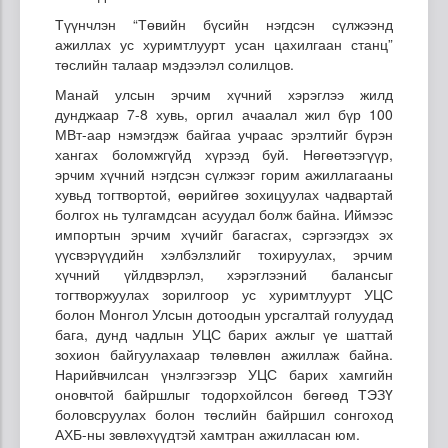
Түүнчлэн “Төвийн бүсийн нэгдсэн сүлжээнд
ажиллах ус хуримтлуурт усан цахилгаан станц”
төслийн талаар мэдээлэл солилцов.
Манай улсын эрчим хүчний хэрэглээ жилд
дунджаар 7-8 хувь, оргил ачаалал жил бүр 100
МВт-аар нэмэгдэж байгаа учраас эрэлтийг бүрэн
хангах боломжгүйд хүрээд буй. Нөгөөтээгүүр,
эрчим хүчний нэгдсэн сүлжээг горим ажиллагааны
хувьд тогтвортой, өөрийгөө зохицуулах чадвартай
болгох нь тулгамдсан асуудал болж байна. Иймээс
импортын эрчим хүчийг багасгах, сэргээгдэх эх
үүсвэрүүдийн хэлбэлзлийг тохируулах, эрчим
хүчний үйлдвэрлэл, хэрэглээний балансыг
тогтворжуулах зорилгоор ус хуримтлуурт УЦС
болон Монгол Улсын дотоодын урсгалтай голуудад
бага, дунд чадлын УЦС барих ажлыг үе шаттай
зохион байгуулахаар төлөвлөн ажиллаж байна.
Нарийвчилсан үнэлгээгээр УЦС барих хамгийн
оновчтой байршлыг тодорхойлсон бөгөөд ТЭЗҮ
боловсруулах болон төслийн байршил сонгоход
АХБ-ны зөвлөхүүдтэй хамтран ажилласан юм.