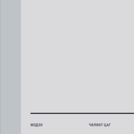
МЭДЭЭ
ЧӨЛӨӨТ ЦАГ