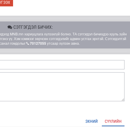
ҮГЭЭХ
СЭТГЭГДЭЛ БИЧИХ:
элд MNB.mn хариуцлага хүлээхгүй болно. ТА сэтгэгдэл бичихдээ хууль зүйн
гэнэ үү. Хэм хэмжээг зөрчсөн сэтгэгдэлийг админ устгах эрхтэй. Сэтгэгдэлтэй
санал гомдолыг
70127055
утсаар хүлээн авна.
лд Канадын иргэд мод бэлтгэгчдийн замыг хааж байна
ЭХНИЙ
СҮҮЛИЙН