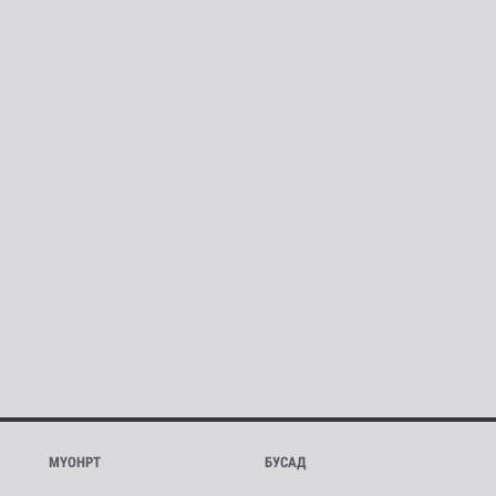
МҮОНРТ
БУСАД