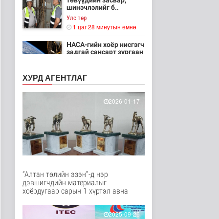
төвүүдийн засвар,
шинэчлэлийг б..
Улс төр
1 цаг 28 минутын өмнө
НАСА-гийн хоёр нисгэгч
задгай сансарт зургаан
ца..
Танин мэдэхүй
ХУРД АГЕНТЛАГ
2 цаг 44 минутын өмнө
Эртний ойг
2026-01-17
хамгаалахын тулд
Канадын иргэд мод бэ..
Дэлхийд
2 цаг 50 минутын өмнө
ЦАГ АГААР:
Улаанбаатарт шөнөдөө
18 хэм дулаан
“Алтан төлийн эзэн”-д нэр
Байгаль орчин
дэвшигчдийн материалыг
2 цаг 10 минутын өмнө
хоёрдугаар сарын 1 хүртэл авна
Кибер халдлага,
зөрчлийг E-Mongolia
2025-09-26
системээр да..