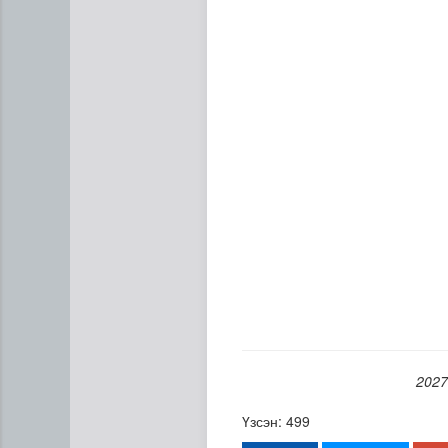
Сумдын халаалтын төвүүдий
2027
Үзсэн: 499