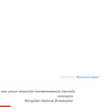
н засвар, шинэчлэлийг бүрэн хийж, хувийн хэвшил рүү м..
Нийтэлсэн:
Moнголын мэдээ
 оны улсын хөгжлийн төлөвлөгөөний төслийг
хэлэлцлээ
Mongolian National Broadcaster