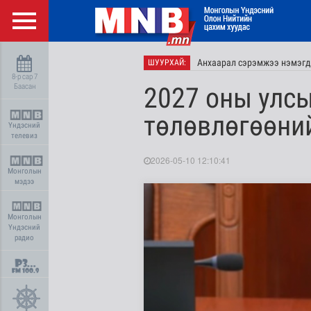
Анхаарал сэрэмжээ нэмэгд
ШУУРХАЙ:
8-р сар 7
Баасан
2027 оны улс
төлөвлөгөөни
Үндэсний
телевиз
2026-05-10 12:10:41
Монголын
мэдээ
Монголын
Үндэсний
радио