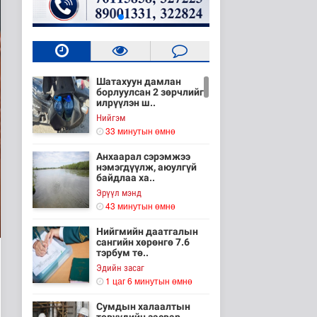
Шатахуун дамлан
борлуулсан 2 зөрчлийг
илрүүлэн ш..
Нийгэм
33 минутын өмнө
Анхаарал сэрэмжээ
нэмэгдүүлж, аюулгүй
байдлаа ха..
Эрүүл мэнд
43 минутын өмнө
Нийгмийн даатгалын
сангийн хөрөнгө 7.6
тэрбум тө..
Эдийн засаг
1 цаг 6 минутын өмнө
Сумдын халаалтын