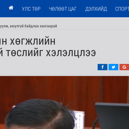
УЛС ТӨР
ЧӨЛӨӨТ ЦАГ
ДЭЛХИЙД
СПОР
үүлж, аюулгүй байдлаа хангаарай
ын хөгжлийн
й төслийг хэлэлцлээ