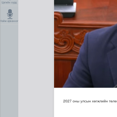
Цагийн хүрд
Найм арваннэг
Нийгмийн даатгалын сангий
2027 оны улсын хөгжлийн төлө