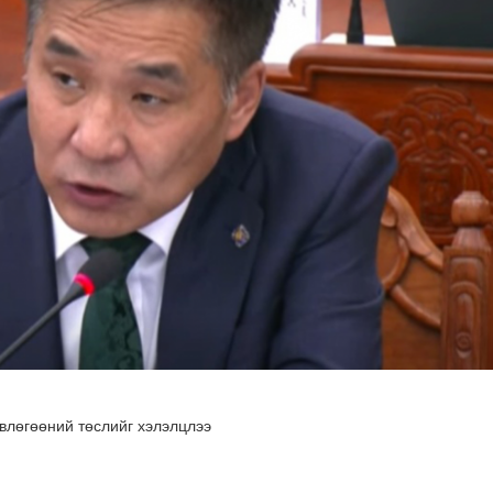
н хөрөнгө 7.6 тэрбум төгрөгөөр арвижлаа
влөгөөний төслийг хэлэлцлээ