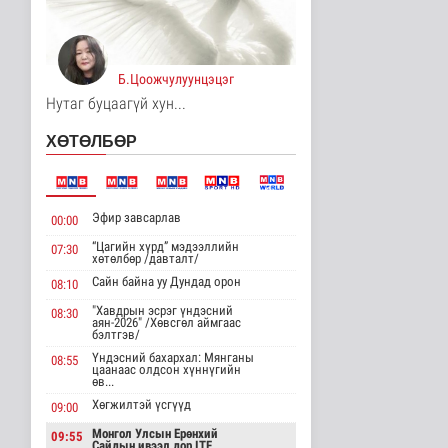
3 цаг 55 минутын өмнө
Хирошимад иргэд
Японы зэвсгийн
Б.Цоожчулуунцэцэг
экспортын бодлогы..
Дэлхийд
Нутаг буцаагүй хун...
3 цаг 7 минутын өмнө
ХӨТӨЛБӨР
Трамп Ирантай
тохиролцоонд хүрэх
шинэ гарц эрэлх..
Дэлхийд
Эфир завсарлав
00:00
3 цаг 15 минутын өмнө
“Цагийн хүрд” мэдээллийн
07:30
хөтөлбөр /давталт/
Европ даяар хэт халалт
эрчимжиж байна
Сайн байна уу Дундад орон
08:10
Дэлхийд
"Хавдрын эсрэг үндэсний
08:30
3 цаг 24 минутын өмнө
аян-2026" /Хөвсгөл аймгаас
бэлтгэв/
Үндэсний бахархал: Мянганы
08:55
Голууд үертэй байна
цаанаас олдсон хүннүгийн
өв...
Байгаль орчин
4 цаг 41 минутын өмнө
Хөгжилтэй үсгүүд
09:00
Монгол Улсын Ерөнхий
09:55
Сайдын ивээл дор ITF