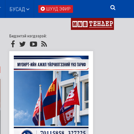
Т
БУСАД
ШУУД ЭФИР
Бидэнтэй нэгдээрэй: