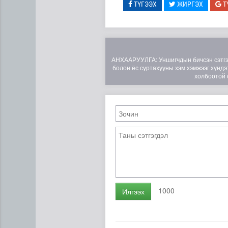
ТҮГЭЭХ
ЖИРГЭХ
Т
АНХААРУУЛГА: Уншигчдын бичсэн сэтгэгд
болон ёс суртахууны хэм хэмжээг хүндэт
холбоотой 
Эртний ойг хамгаалахын ту
1000
Илгээх