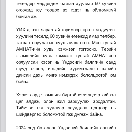
төгөлдөр мөрдөгдөж байгаа хуулиар 60 хувийн
өгөөжид юу тооцох вэ гэдэг нь ойлгомжгүй
байгаа аж.
УИХ-д нэн яаралтай горимоор өргөн мэдүүлэх
хуулийн төсөлд 60 хувийн өгөөжид ямар төлбөр,
татвар оруулахыг хуульчилж өгнө. Мөн тусгай
АМНАТ-ийн хувь хэмжээг тогтооно. Төрийн
эзэмшлийн хувь хэмжээг тусгай АМНАТ-өөр
орлуулсан хэсэг нь Үндэсний баялгийн санд
шууд очвол, иргэдийн хуримтлалын нэрийн
дансан дахь мөнгө нэмэгдэх бололцоотой юм
байна.
Хэрвээ орд эзэмшигч бүртэй хэлэлцээр хийвэл
цаг алдаж, олон жил зарцуулах эрсдэлтэй.
Тиймээс нэг хуулиар асуудлаа цогцоор нь
шийдвэрлэх боломжтой гэж дүгнэж байна.
2024 онд баталсан Үндэсний баялгийн сангийн