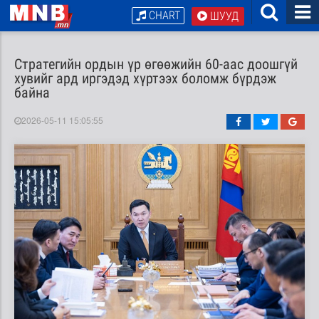
CHART
ШУУД
Стратегийн ордын үр өгөөжийн 60-аас доошгүй
хувийг ард иргэдэд хүртээх боломж бүрдэж
байна
2026-05-11 15:05:55