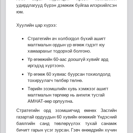
удирдлагууд бүрэн дэмжиж буйгаа илэрхийлсэн
юм.
Хуулийн цар хүрээ:
Стратегийн ач холбогдол бүхий ашигт
малтмалын ордын үр өгөөж гэдэгт юу
хамаарахыг тодорхой болгоно.
Үр өгөөжийн 60-аас доошгүй хувийг ард
иргэдэд хүртээнэ.
Үр өгөөж 60 хувиас буурсан тохиолдолд
тохируулагч төлбөр төлнө.
Төрийн эзэмшлийн хувь хэмжээг ашигт
малтмалын төрлөөр нь ангилж тусгай
АМНАТ-өөр орлуулна.
Стратегийн орд эзэмшигчид өмнөх Засгийн
газартай ордуудын 60 хувийн өгөөжийг Үндэсний
баялгийн санд төвлөрүүлэх тухай санамж
бичигт гарын үсэг зурсан. Гэвч өнөөдрийн хүчин