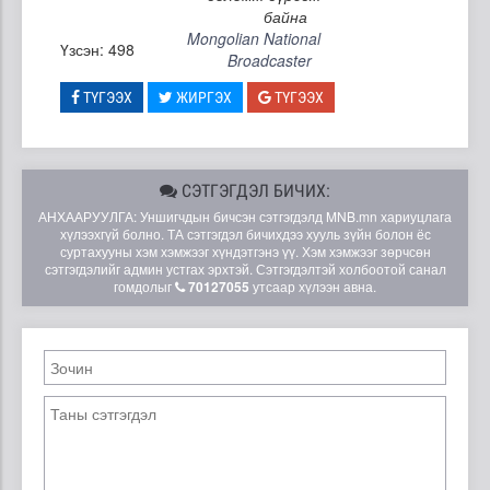
байна
Mongolian National
Үзсэн: 498
Broadcaster
ТҮГЭЭХ
ЖИРГЭХ
ТҮГЭЭХ
СЭТГЭГДЭЛ БИЧИХ:
АНХААРУУЛГА: Уншигчдын бичсэн сэтгэгдэлд MNB.mn хариуцлага
хүлээхгүй болно. ТА сэтгэгдэл бичихдээ хууль зүйн болон ёс
суртахууны хэм хэмжээг хүндэтгэнэ үү. Хэм хэмжээг зөрчсөн
сэтгэгдэлийг админ устгах эрхтэй. Сэтгэгдэлтэй холбоотой санал
гомдолыг
70127055
утсаар хүлээн авна.