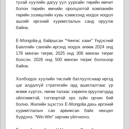
тухай хуулийн дагуу уул уурхайн төрийн өмчит
болон төрийн өмчийн оролцоотой компанийн
төрийн эзэмшлийн хувь хэмжээнд ногдох ногдол
ашгийг иргэний хуримтлалын санд оруулж
байна.
E-Mongolia-д байршсан “Чингис хаан” Үндэсний
Баялгийн сангийн иргэнд ногдох өгөөж 2024 онд
178 мянган төгрөг, 2025 онд 306 мянган төгрөг
болсон. 2026 онд 500 мянган төгрөг болохоор
байна.
Холбогдох хуулийн төслийг батлуулснаар иргэд
цаг алдалгүй стратегийн орд ашиглалтаас үр
өгөөж хүртэх, нөгөө талаас хөрөнгө оруулагчдад
ойлгомжтой, тогтвортой эрх зүйн орчин бий
болно. Жилийн эцэстээ E-Mongolia дахь иргэний
хуримтлалын сан арвижсан байх нөхцөл
бүрдэнэ. “Win-Win” зарчим үйлчилнэ.