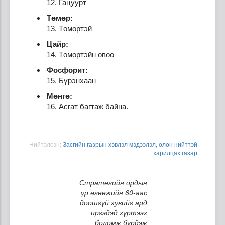
12. Гацуурт
Төмөр:
13. Төмөртэй
Цайр:
14. Төмөртэйн овоо
Фосфорит:
15. Бүрэнхаан
Мөнгө:
16. Асгат багтаж байна.
Нийтэлсэн:
Засгийн газрын хэвлэл мэдээлэл, олон нийттэй
харилцах газар
Стратегийн ордын
үр өгөөжийн 60-аас
доошгүй хувийг ард
иргэдэд хүртээх
боломж бүрдэж