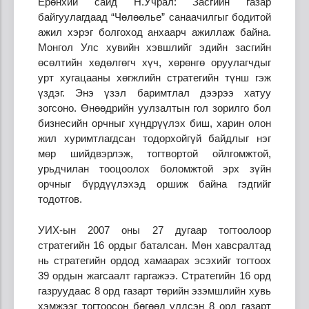
Ерөнхий сайд Н.Учрал: Засгийн газар
байгуулагдаад “Чөлөөлье” санаачилгыг бодитой
ажил хэрэг болгоход анхаарч ажиллаж байна.
Монгол Улс хувийн хэвшлийг эдийн засгийн
өсөлтийн хөдөлгөгч хүч, хөрөнгө оруулагчдыг
урт хугацааны хөгжлийн стратегийн түнш гэж
үздэг. Энэ үзэл баримтлал дээрээ хатуу
зогсоно. Өнөөдрийн уулзалтын гол зорилго бол
бизнесийн орчныг хүндрүүлэх биш, харин олон
жил хуримтлагдсан тодорхойгүй байдлыг нэг
мөр шийдвэрлэж, тогтвортой ойлгомжтой,
урьдчилан тооцоолох боломжтой эрх зүйн
орчныг бүрдүүлэхэд оршиж байна гэдгийг
тодотгов.
УИХ-ын 2007 оны 27 дугаар тогтоолоор
стратегийн 16 ордыг баталсан. Мөн хавсралтад
нь стратегийн ордод хамаарах эсэхийг тогтоох
39 ордын жагсаалт гаргажээ. Стратегийн 16 орд
газруудаас 8 орд газарт төрийн эзэмшлийн хувь
хэмжээг тогтоосон бөгөөд үлдсэн 8 орд газарт