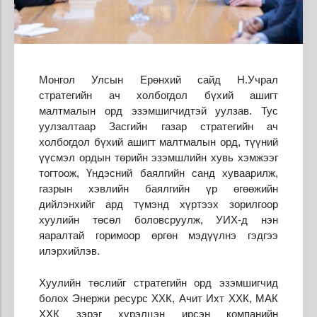
Монгол Улсын Ерөнхий сайд Н.Учрал
стратегийн ач холбогдол бүхий ашигт
малтмалын орд эзэмшигчидтэй уулзав. Тус
уулзалтаар Засгийн газар стратегийн ач
холбогдол бүхий ашигт малтмалын орд, түүний
үүсмэл ордын төрийн эзэмшлийн хувь хэмжээг
тогтоож, Үндэсний баялгийн санд хуваарилж,
газрын хэвлийн баялгийн үр өгөөжийн
дийлэнхийг ард түмэнд хүртээх зорилгоор
хуулийн төсөл боловсруулж, УИХ-д нэн
яаралтай горимоор өргөн мэдүүлнэ гэдгээ
илэрхийлэв.
Хуулийн төслийг стратегийн орд эзэмшигчид
болох Энержи ресурс ХХК, Ачит Ихт ХХК, МАК
ХХК зэрэг хүрэлцэн ирсэн компанийн