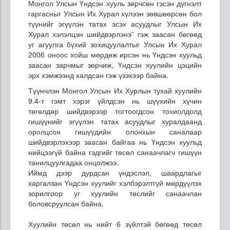
Монгол Улсын Үндсэн хууль зөрчсөн гэсэн дүгнэлт
гаргасныг Улсын Их Хурал хүлээн зөвшөөрсөн бол
түүнийг эгүүлэн татах эсэх асуудлыг Улсын Их
Хурал хэлэлцэн шийдвэрлэнэ” гэж заасан бөгөөд
уг агуулга бүхий зохицуулалтыг Улсын Их Хурал
2006 оноос хойш мөрдөж ирсэн нь Үндсэн хуульд
заасан зарчмыг зөрчиж, Үндсэн хуулийн цэцийн
эрх хэмжээнд халдсан гэж үзэхээр байна.
Түүнчлэн Монгол Улсын Их Хурлын тухай хуулийн
9.4-т гэмт хэрэг үйлдсэн нь шүүхийн хүчин
төгөлдөр шийдвэрээр тогтоогдсон тохиолдолд
гишүүнийг эгүүлэн татах асуудлыг хуралдаанд
оролцсон гишүүдийн олонхын саналаар
шийдвэрлэхээр заасан байгаа нь Үндсэн хуульд
нийцээгүй байна гэдгийг төсөл санаачлагч гишүүн
танилцуулгадаа онцолжээ.
Иймд дээр дурдсан үндэслэл, шаардлагыг
харгалзан Үндсэн хуулийг хэлбэрэлтгүй мөрдүүлэх
зорилгоор уг хуулийн төслийг санаачлан
боловсруулсан байна.
Хуулийн төсөл нь нийт 6 зүйлтэй бөгөөд төсөл