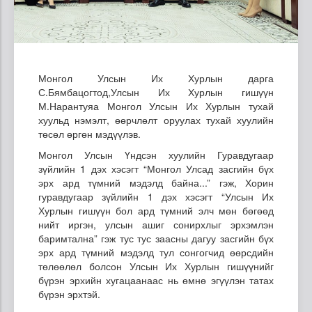
Монгол Улсын Их Хурлын дарга
С.Бямбацогтод,Улсын Их Хурлын гишүүн
М.Нарантуяа Монгол Улсын Их Хурлын тухай
хуульд нэмэлт, өөрчлөлт оруулах тухай хуулийн
төсөл өргөн мэдүүлэв.
Монгол Улсын Үндсэн хуулийн Гуравдугаар
зүйлийн 1 дэх хэсэгт “Монгол Улсад засгийн бүх
эрх ард түмний мэдэлд байна...” гэж, Хорин
гуравдугаар зүйлийн 1 дэх хэсэгт “Улсын Их
Хурлын гишүүн бол ард түмний элч мөн бөгөөд
нийт иргэн, улсын ашиг сонирхлыг эрхэмлэн
баримтална” гэж тус тус заасны дагуу засгийн бүх
эрх ард түмний мэдэлд тул сонгогчид өөрсдийн
төлөөлөл болсон Улсын Их Хурлын гишүүнийг
бүрэн эрхийн хугацаанаас нь өмнө эгүүлэн татах
бүрэн эрхтэй.