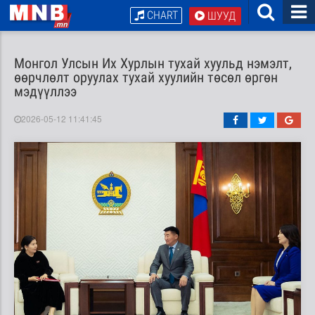
CHART
ШУУД
Монгол Улсын Их Хурлын тухай хуульд нэмэлт,
өөрчлөлт оруулах тухай хуулийн төсөл өргөн
мэдүүллээ
2026-05-12 11:41:45