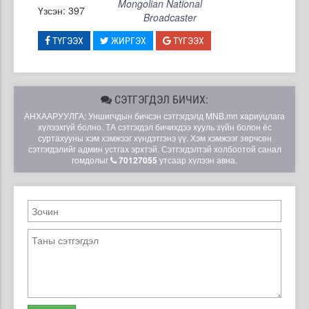
Mongolian National
Үзсэн: 397
Broadcaster
ТҮГЭЭХ
ЖИРГЭХ
ТҮГЭЭХ
СЭТГЭГДЭЛ БИЧИХ:
АНХААРУУЛГА: Уншигчдын бичсэн сэтгэгдэлд MNB.mn хариуцлага
хүлээхгүй болно. ТА сэтгэгдэл бичихдээ хууль зүйн болон ёс
суртахууны хэм хэмжээг хүндэтгэнэ үү. Хэм хэмжээг зөрчсөн
сэтгэгдэлийг админ устгах эрхтэй. Сэтгэгдэлтэй холбоотой санал
гомдолыг
70127055
утсаар хүлээн авна.