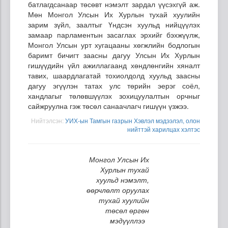
батлагдсанаар төсөвт нэмэлт зардал үүсэхгүй аж.
Мөн Монгол Улсын Их Хурлын тухай хуулийн
зарим зүйл, заалтыг Үндсэн хуульд нийцүүлэх
замаар парламентын засаглах эрхийг бэхжүүлж,
Монгол Улсын урт хугацааны хөгжлийн бодлогын
баримт бичигт заасны дагуу Улсын Их Хурлын
гишүүдийн үйл ажиллагаанд хөндлөнгийн хяналт
тавих, шаардлагатай тохиолдолд хуульд заасны
дагуу эгүүлэн татах улс төрийн эерэг соёл,
хандлагыг төлөвшүүлэх зохицуулалтын орчныг
сайжруулна гэж төсөл санаачлагч гишүүн үзжээ.
Нийтэлсэн:
УИХ-ын Тамгын газрын Хэвлэл мэдээлэл, олон
нийттэй харилцах хэлтэс
Монгол Улсын Их
Хурлын тухай
хуульд нэмэлт,
өөрчлөлт оруулах
тухай хуулийн
төсөл өргөн
мэдүүллээ