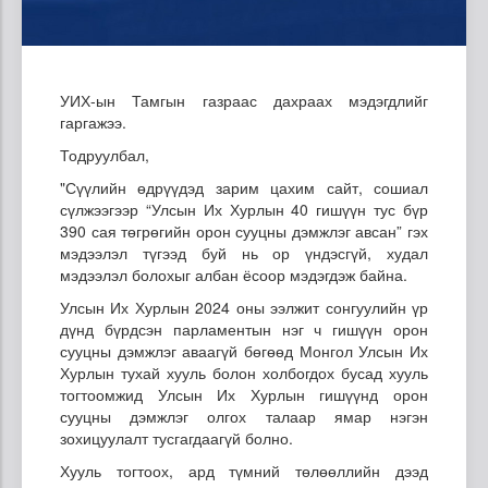
УИХ-ын Тамгын газраас дахраах мэдэгдлийг
гаргажээ.
Тодруулбал,
"Сүүлийн өдрүүдэд зарим цахим сайт, сошиал
сүлжээгээр “Улсын Их Хурлын 40 гишүүн тус бүр
390 сая төгрөгийн орон сууцны дэмжлэг авсан” гэх
мэдээлэл түгээд буй нь ор үндэсгүй, худал
мэдээлэл болохыг албан ёсоор мэдэгдэж байна.
Улсын Их Хурлын 2024 оны ээлжит сонгуулийн үр
дүнд бүрдсэн парламентын нэг ч гишүүн орон
сууцны дэмжлэг аваагүй бөгөөд Монгол Улсын Их
Хурлын тухай хууль болон холбогдох бусад хууль
тогтоомжид Улсын Их Хурлын гишүүнд орон
сууцны дэмжлэг олгох талаар ямар нэгэн
зохицуулалт тусгагдаагүй болно.
Хууль тогтоох, ард түмний төлөөллийн дээд