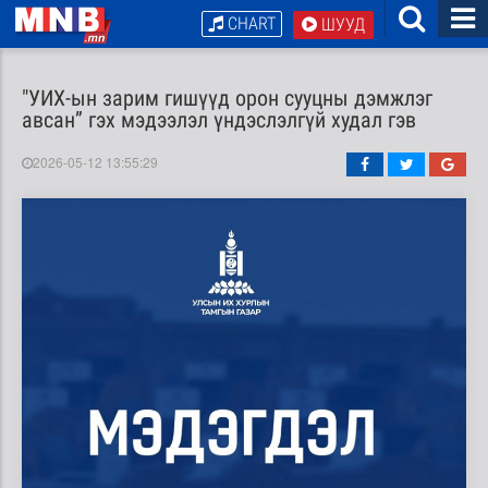
CHART
ШУУД
"УИХ-ын зарим гишүүд орон сууцны дэмжлэг
авсан” гэх мэдээлэл үндэслэлгүй худал гэв
2026-05-12 13:55:29