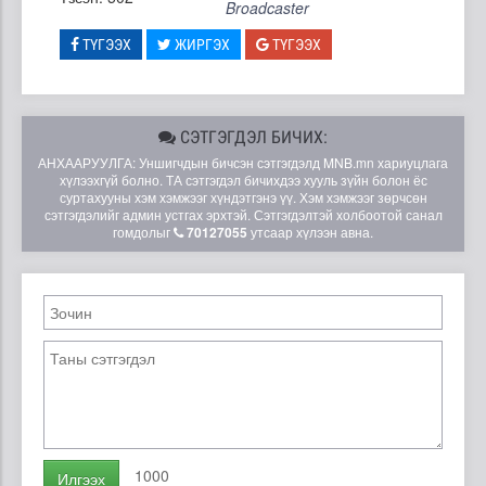
Broadcaster
ТҮГЭЭХ
ЖИРГЭХ
ТҮГЭЭХ
СЭТГЭГДЭЛ БИЧИХ:
АНХААРУУЛГА: Уншигчдын бичсэн сэтгэгдэлд MNB.mn хариуцлага
хүлээхгүй болно. ТА сэтгэгдэл бичихдээ хууль зүйн болон ёс
суртахууны хэм хэмжээг хүндэтгэнэ үү. Хэм хэмжээг зөрчсөн
сэтгэгдэлийг админ устгах эрхтэй. Сэтгэгдэлтэй холбоотой санал
гомдолыг
70127055
утсаар хүлээн авна.
1000
Илгээх