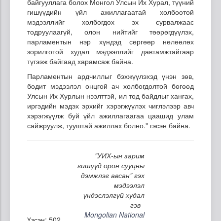
байгууллага болох Монгол Улсын Их Хурал, түүний
гишүүдийн үйл ажиллагаатай холбоотой
мэдээллийг холбогдох эх сурвалжаас
тодруулаагүй, олон нийтийг төөрөгдүүлэх,
парламентын нэр хүндэд сөргөөр нөлөөлөх
зорилготой худал мэдээллийг давтамжтайгаар
түгээж байгаад харамсаж байна.
Парламентын ардчиллыг бэхжүүлэхэд үнэн зөв,
бодит мэдээлэл онцгой ач холбогдолтой бөгөөд
Улсын Их Хурлын нээлттэй, ил тод байдлыг хангах,
иргэдийн мэдэх эрхийг хэрэгжүүлэх чиглэлээр авч
хэрэгжүүлж буй үйл ажиллагаагаа цаашид улам
сайжруулж, тууштай ажиллах болно." гэсэн байна.
"УИХ-ын зарим
гишүүд орон сууцны
дэмжлэг авсан” гэх
мэдээлэл
үндэслэлгүй худал
гэв
Mongolian National
Үзсэн: 502