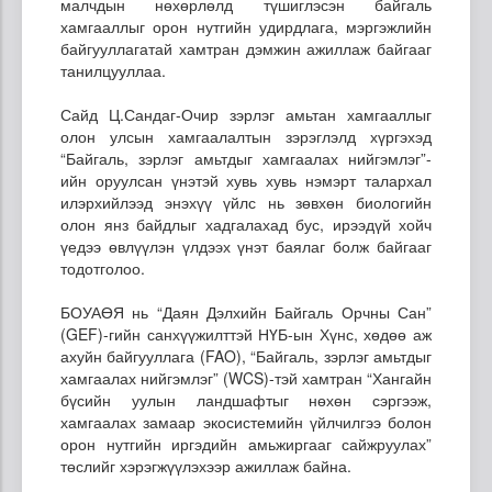
малчдын нөхөрлөлд түшиглэсэн байгаль
хамгааллыг орон нутгийн удирдлага, мэргэжлийн
байгууллагатай хамтран дэмжин ажиллаж байгааг
танилцууллаа.
Сайд Ц.Сандаг-Очир зэрлэг амьтан хамгааллыг
олон улсын хамгаалалтын зэрэглэлд хүргэхэд
“Байгаль, зэрлэг амьтдыг хамгаалах нийгэмлэг”-
ийн оруулсан үнэтэй хувь хувь нэмэрт талархал
илэрхийлээд энэхүү үйлс нь зөвхөн биологийн
олон янз байдлыг хадгалахад бус, ирээдүй хойч
үедээ өвлүүлэн үлдээх үнэт баялаг болж байгааг
тодотголоо.
БОУАӨЯ нь “Даян Дэлхийн Байгаль Орчны Сан”
(GEF)-гийн санхүүжилттэй НҮБ-ын Хүнс, хөдөө аж
ахуйн байгууллага (FAO), “Байгаль, зэрлэг амьтдыг
хамгаалах нийгэмлэг” (WCS)-тэй хамтран “Хангайн
бүсийн уулын ландшафтыг нөхөн сэргээж,
хамгаалах замаар экосистемийн үйлчилгээ болон
орон нутгийн иргэдийн амьжиргааг сайжруулах”
төслийг хэрэгжүүлэхээр ажиллаж байна.