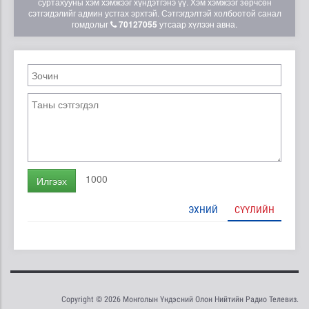
суртахууны хэм хэмжээг хүндэтгэнэ үү. Хэм хэмжээг зөрчсөн
сэтгэгдэлийг админ устгах эрхтэй. Сэтгэгдэлтэй холбоотой санал
гомдолыг
70127055
утсаар хүлээн авна.
1000
Илгээх
ЭХНИЙ
СҮҮЛИЙН
Copyright © 2026 Монголын Үндэсний Олон Нийтийн Радио Телевиз.