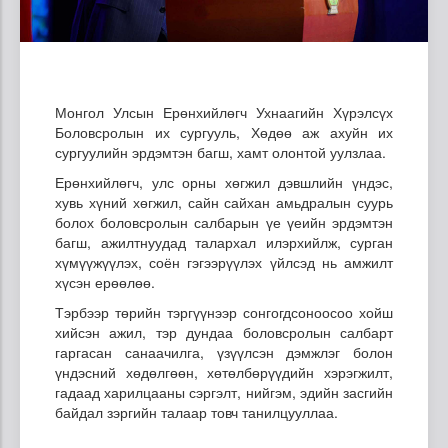
Монгол Улсын Ерөнхийлөгч Ухнаагийн Хүрэлсүх
Боловсролын их сургууль, Хөдөө аж ахуйн их
сургуулийн эрдэмтэн багш, хамт олонтой уулзлаа.
Ерөнхийлөгч, улс орны хөгжил дэвшлийн үндэс,
хувь хүний хөгжил, сайн сайхан амьдралын суурь
болох боловсролын салбарын үе үеийн эрдэмтэн
багш, ажилтнуудад талархал илэрхийлж, сурган
хүмүүжүүлэх, соён гэгээрүүлэх үйлсэд нь амжилт
хүсэн ерөөлөө.
Тэрбээр төрийн тэргүүнээр сонгогдсоноосоо хойш
хийсэн ажил, тэр дундаа боловсролын салбарт
гаргасан санаачилга, үзүүлсэн дэмжлэг болон
үндэсний хөдөлгөөн, хөтөлбөрүүдийн хэрэгжилт,
гадаад харилцааны сэргэлт, нийгэм, эдийн засгийн
байдал зэргийн талаар товч танилцууллаа.