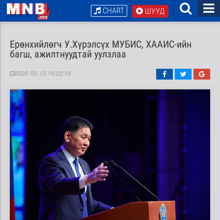
CHART
ШУУД
Ерөнхийлөгч У.Хүрэлсүх МУБИС, ХААИС-ийн
багш, ажилтнуудтай уулзлаа
2026-05-13 16:22:16