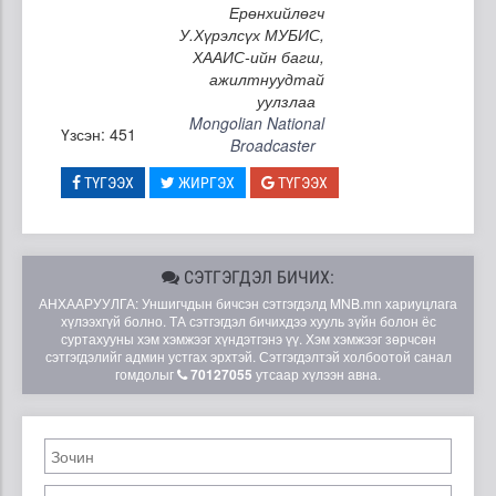
Ерөнхийлөгч
У.Хүрэлсүх МУБИС,
ХААИС-ийн багш,
ажилтнуудтай
уулзлаа
Mongolian National
Үзсэн: 451
Broadcaster
ТҮГЭЭХ
ЖИРГЭХ
ТҮГЭЭХ
СЭТГЭГДЭЛ БИЧИХ:
АНХААРУУЛГА: Уншигчдын бичсэн сэтгэгдэлд MNB.mn хариуцлага
хүлээхгүй болно. ТА сэтгэгдэл бичихдээ хууль зүйн болон ёс
суртахууны хэм хэмжээг хүндэтгэнэ үү. Хэм хэмжээг зөрчсөн
сэтгэгдэлийг админ устгах эрхтэй. Сэтгэгдэлтэй холбоотой санал
гомдолыг
70127055
утсаар хүлээн авна.