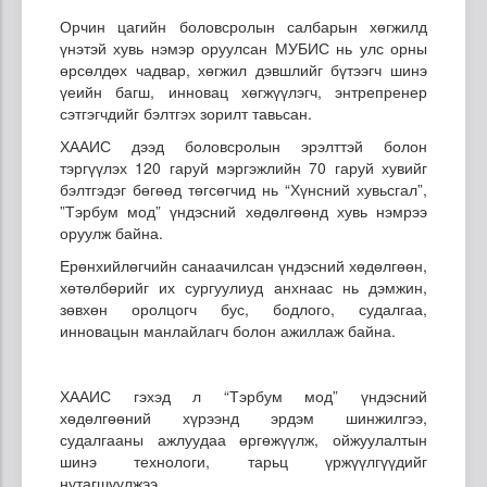
Орчин цагийн боловсролын салбарын хөгжилд
үнэтэй хувь нэмэр оруулсан МУБИС нь улс орны
өрсөлдөх чадвар, хөгжил дэвшлийг бүтээгч шинэ
үеийн багш, инновац хөгжүүлэгч, энтрепренер
сэтгэгчдийг бэлтгэх зорилт тавьсан.
ХААИС дээд боловсролын эрэлттэй болон
тэргүүлэх 120 гаруй мэргэжлийн 70 гаруй хувийг
бэлтгэдэг бөгөөд төгсөгчид нь “Хүнсний хувьсгал”,
”Тэрбум мод” үндэсний хөдөлгөөнд хувь нэмрээ
оруулж байна.
Ерөнхийлөгчийн санаачилсан үндэсний хөдөлгөөн,
хөтөлбөрийг их сургуулиуд анхнаас нь дэмжин,
зөвхөн оролцогч бус, бодлого, судалгаа,
инновацын манлайлагч болон ажиллаж байна.
ХААИС гэхэд л “Тэрбум мод” үндэсний
хөдөлгөөний хүрээнд эрдэм шинжилгээ,
судалгааны ажлуудаа өргөжүүлж, ойжуулалтын
шинэ технологи, тарьц үржүүлгүүдийг
нутагшуулжээ.