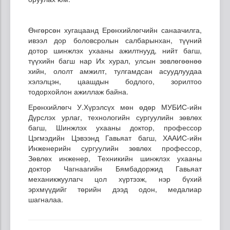
Өнгөрсөн хугацаанд Ерөнхийлөгчийн санаачилга,
ивээл дор боловсролын салбарынхан, түүний
дотор шинжлэх ухааны ажилтнууд, нийт багш,
түүхийн багш нар Их хурал, улсын зөвлөгөөнөө
хийн, ололт амжилт, тулгамдсан асуудлуудаа
хэлэлцэн, цаашдын бодлого, зорилтоо
тодорхойлон ажиллаж байна.
Ерөнхийлөгч У.Хүрэлсүх мөн өдөр МУБИС-ийн
Дүрслэх урлаг, технологийн сургуулийн зөвлөх
багш, Шинжлэх ухааны доктор, профессор
Цэгмэдийн Цэвээнд Гавьяат багш, ХААИС-ийн
Инженерийн сургуулийн зөвлөх профессор,
Зөвлөх инженер, Техникийн шинжлэх ухааны
доктор Чагнаагийн Бямбадоржид Гавьяат
механикжуулагч цол хүртээж, нэр бүхий
эрхмүүдийг төрийн дээд одон, медалиар
шагналаа.