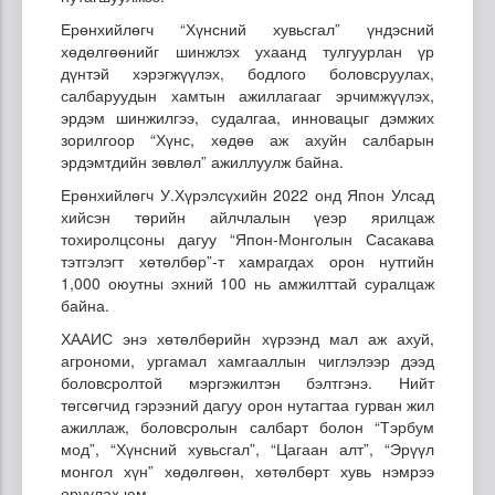
Ерөнхийлөгч “Хүнсний хувьсгал” үндэсний
хөдөлгөөнийг шинжлэх ухаанд тулгуурлан үр
дүнтэй хэрэгжүүлэх, бодлого боловсруулах,
салбаруудын хамтын ажиллагааг эрчимжүүлэх,
эрдэм шинжилгээ, судалгаа, инновацыг дэмжих
зорилгоор “Хүнс, хөдөө аж ахуйн салбарын
эрдэмтдийн зөвлөл” ажиллуулж байна.
Ерөнхийлөгч У.Хүрэлсүхийн 2022 онд Япон Улсад
хийсэн төрийн айлчлалын үеэр ярилцаж
тохиролцсоны дагуу “Япон-Монголын Сасакава
тэтгэлэгт хөтөлбөр”-т хамрагдах орон нутгийн
1,000 оюутны эхний 100 нь амжилттай суралцаж
байна.
ХААИС энэ хөтөлбөрийн хүрээнд мал аж ахуй,
агрономи, ургамал хамгааллын чиглэлээр дээд
боловсролтой мэргэжилтэн бэлтгэнэ. Нийт
төгсөгчид гэрээний дагуу орон нутагтаа гурван жил
ажиллаж, боловсролын салбарт болон “Тэрбум
мод”, “Хүнсний хувьсгал”, “Цагаан алт”, “Эрүүл
монгол хүн” хөдөлгөөн, хөтөлбөрт хувь нэмрээ
оруулах юм.