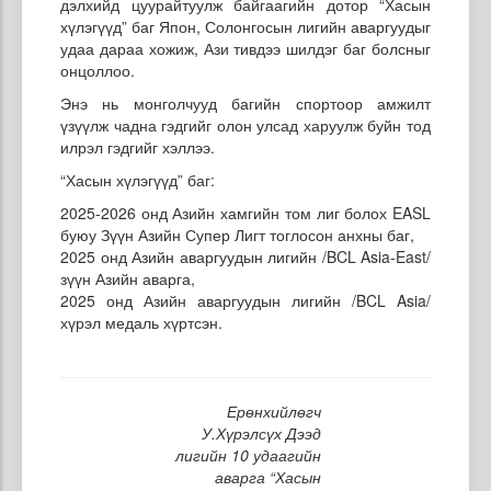
дэлхийд цуурайтуулж байгаагийн дотор “Хасын
хүлэгүүд” баг Япон, Солонгосын лигийн аваргуудыг
удаа дараа хожиж, Ази тивдээ шилдэг баг болсныг
онцоллоо.
Энэ нь монголчууд багийн спортоор амжилт
үзүүлж чадна гэдгийг олон улсад харуулж буйн тод
илрэл гэдгийг хэллээ.
“Хасын хүлэгүүд” баг:
2025-2026 онд Азийн хамгийн том лиг болох EASL
буюу Зүүн Азийн Супер Лигт тоглосон анхны баг,
2025 онд Азийн аваргуудын лигийн /BCL Asia-East/
зүүн Азийн аварга,
2025 онд Азийн аваргуудын лигийн /BCL Asia/
хүрэл медаль хүртсэн.
Ерөнхийлөгч
У.Хүрэлсүх Дээд
лигийн 10 удаагийн
аварга “Хасын