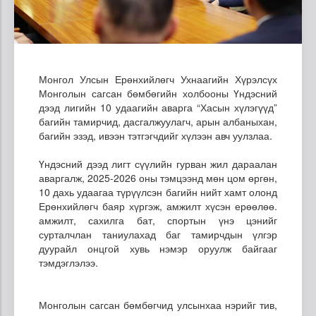
Монгол Улсын Ерөнхийлөгч Ухнаагийн Хүрэлсүх
Монголын сагсан бөмбөгийн холбооны Үндэсний
дээд лигийн 10 удаагийн аварга “Хасын хүлэгүүд”
багийн тамирчид, дасгалжуулагч, арын албаныхан,
багийн эзэд, ивээн тэтгэгчдийг хүлээн авч уулзлаа.
Үндэсний дээд лигт сүүлийн гурван жил дараалан
аваргалж, 2025-2026 оны тэмцээнд мөн цом өргөн,
10 дахь удаагаа түрүүлсэн багийн нийт хамт олонд
Ерөнхийлөгч баяр хүргэж, амжилт хүсэн ерөөлөө.
амжилт, сахилга бат, спортын үнэ цэнийг
сурталчлан таниулахад баг тамирчдын үлгэр
дуурайл онцгой хувь нэмэр оруулж байгааг
тэмдэглэлээ.
Монголын сагсан бөмбөгчид улсынхаа нэрийг тив,