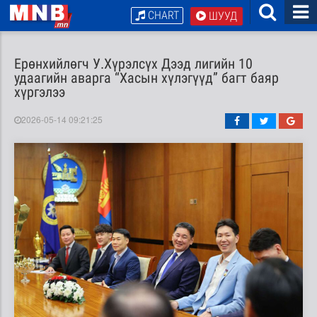
CHART
ШУУД
Ерөнхийлөгч У.Хүрэлсүх Дээд лигийн 10
удаагийн аварга “Хасын хүлэгүүд” багт баяр
хүргэлээ
2026-05-14 09:21:25