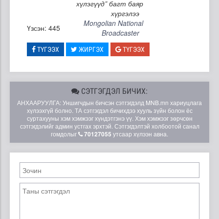
хүлэгүүд” багт баяр
хүргэлээ
Mongolian National
Үзсэн: 445
Broadcaster
ТҮГЭЭХ
ЖИРГЭХ
ТҮГЭЭХ
СЭТГЭГДЭЛ БИЧИХ:
АНХААРУУЛГА: Уншигчдын бичсэн сэтгэгдэлд MNB.mn хариуцлага
хүлээхгүй болно. ТА сэтгэгдэл бичихдээ хууль зүйн болон ёс
суртахууны хэм хэмжээг хүндэтгэнэ үү. Хэм хэмжээг зөрчсөн
сэтгэгдэлийг админ устгах эрхтэй. Сэтгэгдэлтэй холбоотой санал
гомдолыг
70127055
утсаар хүлээн авна.