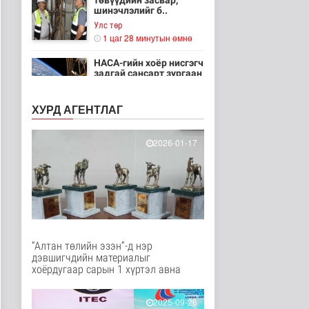
төвүүдийн засвар,
шинэчлэлийг б..
Улс төр
1 цаг 28 минутын өмнө
НАСА-гийн хоёр нисгэгч
задгай сансарт зургаан
ца..
Танин мэдэхүй
ХУРД АГЕНТЛАГ
2 цаг 44 минутын өмнө
Эртний ойг
2026-01-17
хамгаалахын тулд
Канадын иргэд мод бэ..
Дэлхийд
2 цаг 50 минутын өмнө
ЦАГ АГААР:
Улаанбаатарт шөнөдөө
18 хэм дулаан
“Алтан төлийн эзэн”-д нэр
Байгаль орчин
дэвшигчдийн материалыг
2 цаг 10 минутын өмнө
хоёрдугаар сарын 1 хүртэл авна
Кибер халдлага,
зөрчлийг E-Mongolia
2025-09-26
системээр да..