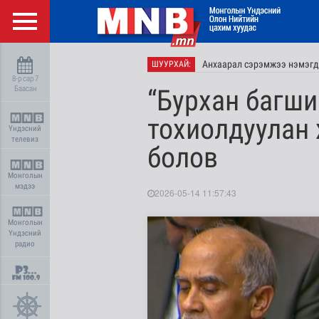
Анхаарал сэрэмжээ нэмэгд
ШУУРХАЙ:
8-р сар 7
Баасан
“Бурхан багши
тохиолдуулан 
Үндэсний
телевиз
болов
Монголын
мэдээ
2026-05-14 11:57:43
Монголын
Үндэсний
радио