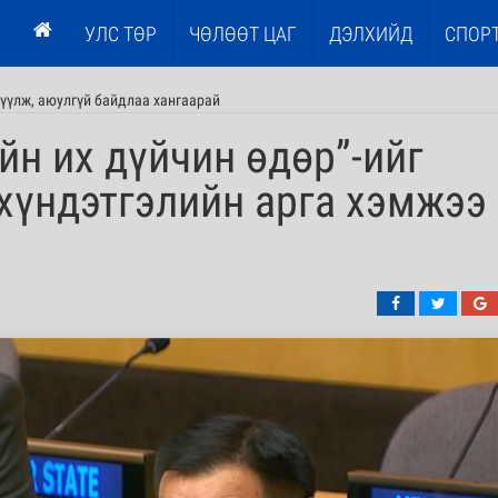
УЛС ТӨР
ЧӨЛӨӨТ ЦАГ
ДЭЛХИЙД
СПОР
үүлж, аюулгүй байдлаа хангаарай
йн их дүйчин өдөр”-ийг
хүндэтгэлийн арга хэмжээ