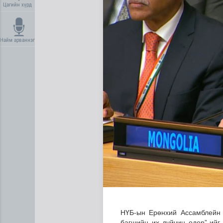
Цагийн хүрд
Найм арваннэг
Нийгмийн даатгалын сангий
НҮБ-ын Ерөнхий Ассамблейн 5
багшийн их дүйчин өдөр”-ийг