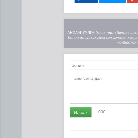
АНХААРУУЛГА: Уншигчдын бичсэн сэтгэгд
болон ёс суртахууны хэм хэмжээг хүндэт
холбоотой 
Эртний ойг хамгаалахын ту
1000
Илгээх