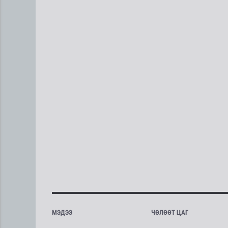
МЭДЭЭ
ЧӨЛӨӨТ ЦАГ