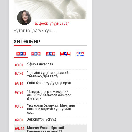
3 цаг 55 минутын өмнө
Хирошимад иргэд
Японы зэвсгийн
Б.Цоожчулуунцэцэг
экспортын бодлогы..
Дэлхийд
Нутаг буцаагүй хун...
3 цаг 7 минутын өмнө
ХӨТӨЛБӨР
Трамп Ирантай
тохиролцоонд хүрэх
шинэ гарц эрэлх..
Дэлхийд
Эфир завсарлав
00:00
3 цаг 15 минутын өмнө
“Цагийн хүрд” мэдээллийн
07:30
хөтөлбөр /давталт/
Европ даяар хэт халалт
эрчимжиж байна
Сайн байна уу Дундад орон
08:10
Дэлхийд
"Хавдрын эсрэг үндэсний
08:30
3 цаг 24 минутын өмнө
аян-2026" /Хөвсгөл аймгаас
бэлтгэв/
Үндэсний бахархал: Мянганы
08:55
Голууд үертэй байна
цаанаас олдсон хүннүгийн
өв...
Байгаль орчин
4 цаг 41 минутын өмнө
Хөгжилтэй үсгүүд
09:00
Монгол Улсын Ерөнхий
09:55
Сайдын ивээл дор ITF