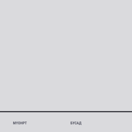
МҮОНРТ
БУСАД