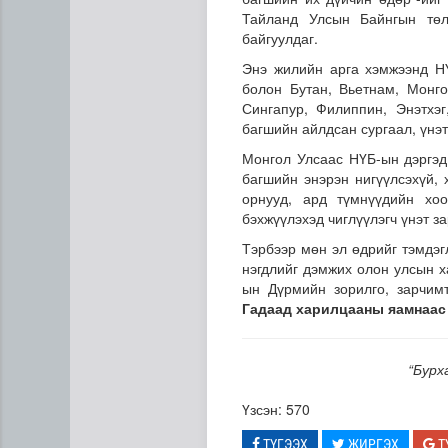
Тайланд Улсын Байнгын төл
байгуулдаг.
Энэ жилийн арга хэмжээнд НҮ
болон Бутан, Вьетнам, Монго
Сингапур, Филиппин, Энэтхэ
багшийн айлдсан сургаал, үнэт
Монгол Улсаас НҮБ-ын дэргэд
багшийн энэрэн нигүүлсэхүй, 
Сумдын халаалтын төвүүдий
орнууд, ард түмнүүдийн хоо
бэхжүүлэхэд чиглүүлэгч үнэт з
Тэрбээр мөн эл өдрийг тэмдэг
нэгдлийг дэмжих олон улсын х
ын Дүрмийн зорилго, зарчим
Гадаад харилцааны яамнаас
“Бурх
Үзсэн: 570
ТҮГЭЭХ
ЖИРГЭХ
Т