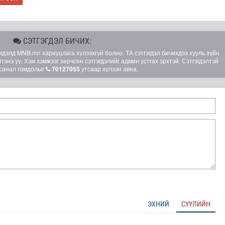
СЭТГЭГДЭЛ БИЧИХ:
элд MNB.mn хариуцлага хүлээхгүй болно. ТА сэтгэгдэл бичихдээ хууль зүйн
гэнэ үү. Хэм хэмжээг зөрчсөн сэтгэгдэлийг админ устгах эрхтэй. Сэтгэгдэлтэй
санал гомдолыг
70127055
утсаар хүлээн авна.
лд Канадын иргэд мод бэлтгэгчдийн замыг хааж байна
ЭХНИЙ
СҮҮЛИЙН