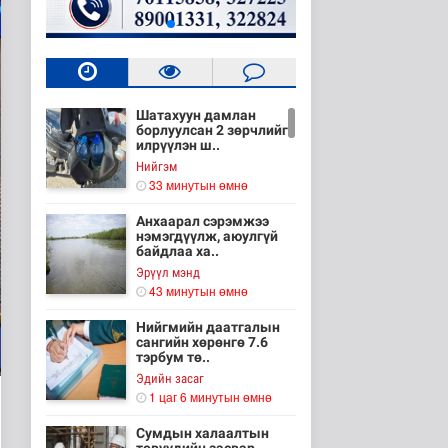
Шатахуун дамлан
борлуулсан 2 зөрчлийг
илрүүлэн ш..
Нийгэм
33 минутын өмнө
Анхаарал сэрэмжээ
нэмэгдүүлж, аюулгүй
байдлаа ха..
Эрүүл мэнд
43 минутын өмнө
Нийгмийн даатгалын
сангийн хөрөнгө 7.6
тэрбум тө..
Эдийн засаг
1 цаг 6 минутын өмнө
Сумдын халаалтын