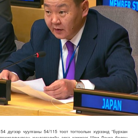
н хөрөнгө 7.6 тэрбум төгрөгөөр арвижлаа
4 дүгээр чуулганы 54/115 тоот тогтоолын хүрээнд “Бурхан
 тохиолдуулсан хүндэтгэлийн арга хэмжээг Шри Ланка болон