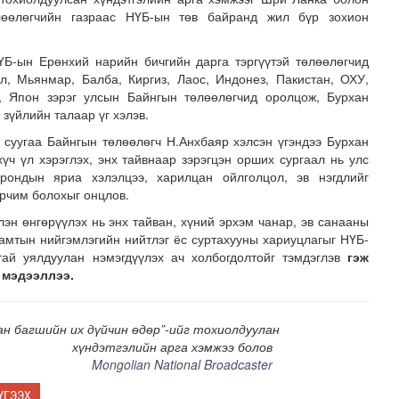
өөлөгчийн газраас НҮБ-ын төв байранд жил бүр зохион
Б-ын Ерөнхий нарийн бичгийн дарга тэргүүтэй төлөөлөгчид
л, Мьянмар, Балба, Киргиз, Лаос, Индонез, Пакистан, ОХУ,
г, Япон зэрэг улсын Байнгын төлөөлөгчид оролцож, Бурхан
 зүйлийн талаар үг хэлэв.
 суугаа Байнгын төлөөлөгч Н.Анхбаяр хэлсэн үгэндээ Бурхан
хүч үл хэрэглэх, энх тайвнаар зэрэгцэн орших сургаал нь улс
н засвар, шинэчлэлийг бүрэн хийж, хувийн хэвшил рүү м..
рондын яриа хэлэлцээ, харилцан ойлголцол, эв нэгдлийг
арчим болохыг онцлов.
лэн өнгөрүүлэх нь энх тайван, хүний эрхэм чанар, эв санааны
амтын нийгэмлэгийн нийтлэг ёс суртахууны хариуцлагыг НҮБ-
тай уялдуулан нэмэгдүүлэх ач холбогдолтойг тэмдэглэв
гэж
 мэдээллээ.
ан багшийн их дүйчин өдөр”-ийг тохиолдуулан
хүндэтгэлийн арга хэмжээ болов
Mongolian National Broadcaster
ҮГЭЭХ