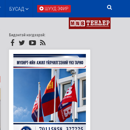
Т
БУСАД
ШУУД ЭФИР
Бидэнтэй нэгдээрэй: