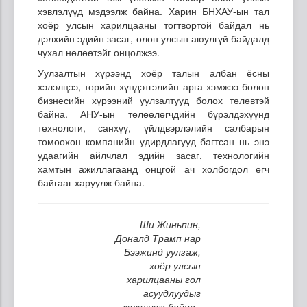
хэвлэлүүд мэдээлж байна. Харин БНХАУ-ын тал
хоёр улсын харилцааны тогтвортой байдал нь
дэлхийн эдийн засаг, олон улсын аюулгүй байдалд
чухал нөлөөтэйг онцолжээ.
Уулзалтын хүрээнд хоёр талын албан ёсны
хэлэлцээ, төрийн хүндэтгэлийн арга хэмжээ болон
бизнесийн хүрээний уулзалтууд болох төлөвтэй
байна. АНУ-ын төлөөлөгчдийн бүрэлдэхүүнд
технологи, санхүү, үйлдвэрлэлийн салбарын
томоохон компанийн удирдлагууд багтсан нь энэ
удаагийн айлчлал эдийн засаг, технологийн
хамтын ажиллагаанд онцгой ач холбогдол өгч
байгааг харуулж байна.
Ши Жиньпин,
Доналд Трамп нар
Бээжинд уулзаж,
хоёр улсын
харилцааны гол
асуудлуудыг
хэлэлцэж байна