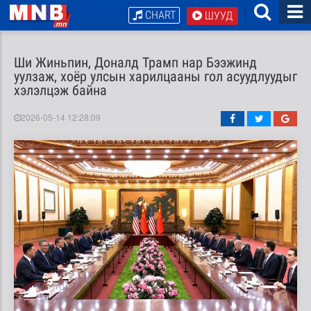
CHART
ШУУД
Ши Жиньпин, Доналд Трамп нар Бээжинд
уулзаж, хоёр улсын харилцааны гол асуудлуудыг
хэлэлцэж байна
2026-05-14 12:28:09