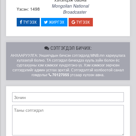
Mongolian National
Үзсэн: 1498
Broadcaster
ТҮГЭЭХ
ЖИРГЭХ
ТҮГЭЭХ
СЭТГЭГДЭЛ БИЧИХ:
АНХААРУУЛГА: Уншигчдын бичсэн сэтгэгдэлд MNB.mn хариуцлага
хүлээхгүй болно. ТА сэтгэгдэл бичихдээ хууль зүйн болон ёс
суртахууны хэм хэмжээг хүндэтгэнэ үү. Хэм хэмжээг зөрчсөн
сэтгэгдэлийг админ устгах эрхтэй. Сэтгэгдэлтэй холбоотой санал
гомдолыг
70127055
утсаар хүлээн авна.