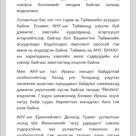
нэвтрэх боломжийг хөндөж байгаа талаар
мэдээлжээ.
Уулзалтын бас нэг гол сэдэв нь Тайванийн асуудал
байна. Бээжин АНУ-ын Тайваньд үзүүлж буй
дэмжлэг, зэвсгийн худалдаанд эсэргүүцэл
илэрхийлсээр байгаа бол Вашингтон Тайванийн
асуудлаарх бодлогодоо өөрчлөлт ороогүй гэж
өмнө нь мэдэгдсэн байна. Тайвань нь АНУ, БНХАУ-
ын харилцааны хамгийн эмзэг сэдвүүдийн нэг
хэвээр байгааг ажиглагчид онцолж байна.
Мөн АНУ-ын тал Ираны нөхцөл байдалтай
холбоотойгоор Хятад улс Тегеранд үзүүлэх
нөлөөгөө ашиглан хурцадмал байдлыг намжаахад
дэмжлэг үзүүлэхийг хүсэж байгаа талаар “Reuters”
мэдээлэв. Гэхдээ шинжээчид Бээжин Ираны эсрэг
хатуу байр суурь баримтлах магадлал бага гэж
үзэж байна.
АНУ-ын Ерөнхийлөгч Доналд Трамп уулзалтын
эхэнд Ши Жиньпинийг “агуу удирдагч” хэмээн
тодорхойлж, энэ уулзалтыг томоохон ач
холбогдолтой гэж үнэлсэн талаар олон улсын