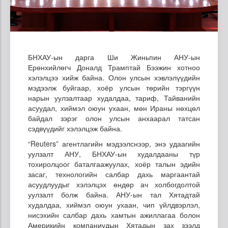
БНХАУ-ын дарга Ши Жиньпин АНУ-ын
Ерөнхийлөгч Доналд Трамптай Бээжин хотноо
хэлэлцээ хийж байна. Олон улсын хэвлэлүүдийн
мэдээлж буйгаар, хоёр улсын төрийн тэргүүн
нарын уулзалтаар худалдаа, тариф, Тайванийн
асуудал, хиймэл оюун ухаан, мөн Ираны нөхцөл
байдал зэрэг олон улсын анхаарал татсан
сэдвүүдийг хэлэлцэж байна.
“Reuters” агентлагийн мэдээлснээр, энэ удаагийн
уулзалт АНУ, БНХАУ-ын худалдааны түр
тохиролцоог баталгаажуулах, хоёр талын эдийн
засаг, технологийн салбар дахь маргаантай
асуудлуудыг хэлэлцэх өндөр ач холбогдолтой
уулзалт болж байна. АНУ-ын тал Хятадтай
худалдаа, хиймэл оюун ухаан, чип үйлдвэрлэл,
нисэхийн салбар дахь хамтын ажиллагаа болон
Америкийн компаниудын Хятадын зах зээлд