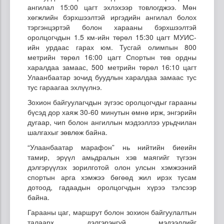
ангилал 15:00 цагт эхлэхээр товлогджээ. Мөн
хөгжлийн бэрхшээлтэй иргэдийн ангилал болох
тэргэнцэртэй болон харааны бэрхшээлтэй
оролцогчдын 1.5 км-ийн төрөл 15:30 цагт МУИС-
ийн урдаас гарах юм. Тусгай олимпын 800
метрийн төрөл 16:00 цагт Спортын төв ордны
харалдаа замаас, 500 метрийн төрөл 16:10 цагт
Улаанбаатар зочид буудлын харалдаа замаас тус
тус гараагаа эхлүүлнэ.
Зохион байгуулагчдын зүгээс оролцогчдыг гарааны
бүсэд дор хаяж 30-60 минутын өмнө ирж, энгэрийн
дугаар, чип болон ангиллын мэдээллээ урьдчилан
шалгахыг зөвлөж байна.
“Улаанбаатар марафон” нь нийтийн биеийн
тамир, эрүүл амьдралын хэв маягийг түгээн
дэлгэрүүлэх зорилготой олон улсын хэмжээний
спортын арга хэмжээ бөгөөд жил ирэх тусам
дотоод, гадаадын оролцогчдын хүрээ тэлсээр
байна.
Гарааны цаг, маршрут болон зохион байгуулалтын
талаарх дэлгэрэнгүй мэдээллийг