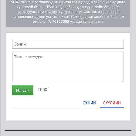
АНХААРУУЛГА: Уншигчдын бичсэн сэтгэгдэлд MNB.mn хариуцлага
хүлээхгүй болно. ТА сэтгэгдэл бичихдээ хууль зүйн болон ёс
суртахууны хэм хэмжээг хүндэтгэнэ үү. Хэм хэмжээг зөрчсөн
сэтгэгдэлийг админ устгах эрхтэй. Сэтгэгдэлтэй холбоотой санал
гомдолыг
70127055
утсаар хүлээн авна.
1000
Илгээх
ЭХНИЙ
СҮҮЛИЙН