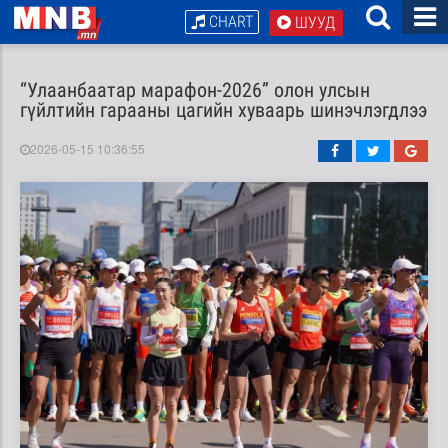
CHART
ШУУД
“Улаанбаатар марафон-2026” олон улсын
гүйлтийн гарааны цагийн хуваарь шинэчлэгдлээ
2026-05-15 10:36:55