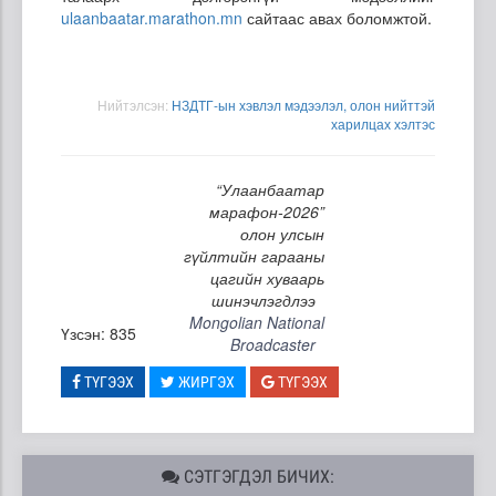
ulaanbaatar.marathon.mn
сайтаас авах боломжтой.
Нийтэлсэн:
НЗДТГ-ын хэвлэл мэдээлэл, олон нийттэй
харилцах хэлтэс
“Улаанбаатар
марафон-2026”
олон улсын
гүйлтийн гарааны
цагийн хуваарь
шинэчлэгдлээ
Mongolian National
Үзсэн: 835
Broadcaster
ТҮГЭЭХ
ЖИРГЭХ
ТҮГЭЭХ
СЭТГЭГДЭЛ БИЧИХ: