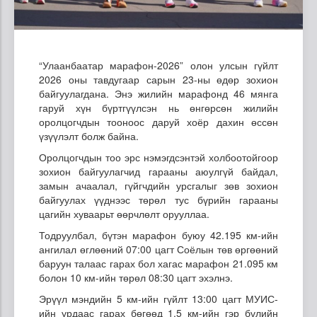
“Улаанбаатар марафон-2026” олон улсын гүйлт
2026 оны тавдугаар сарын 23-ны өдөр зохион
байгуулагдана. Энэ жилийн марафонд 46 мянга
гаруй хүн бүртгүүлсэн нь өнгөрсөн жилийн
оролцогчдын тооноос даруй хоёр дахин өссөн
үзүүлэлт болж байна.
Оролцогчдын тоо эрс нэмэгдсэнтэй холбоотойгоор
зохион байгуулагчид гарааны аюулгүй байдал,
замын ачаалал, гүйгчдийн урсгалыг зөв зохион
байгуулах үүднээс төрөл тус бүрийн гарааны
цагийн хуваарьт өөрчлөлт орууллаа.
Тодруулбал, бүтэн марафон буюу 42.195 км-ийн
ангилал өглөөний 07:00 цагт Соёлын төв өргөөний
баруун талаас гарах бол хагас марафон 21.095 км
болон 10 км-ийн төрөл 08:30 цагт эхэлнэ.
Эрүүл мэндийн 5 км-ийн гүйлт 13:00 цагт МУИС-
ийн урдаас гарах бөгөөд 1.5 км-ийн гэр бүлийн