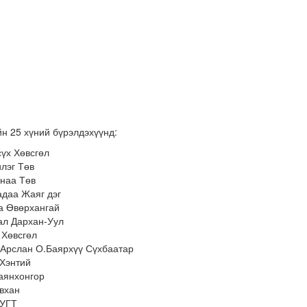
н 25 хүний бүрэлдэхүүнд:
үх Хөвсгөл
лэг Төв
наа Төв
адаа Жаяг дэг
га Өвөрхангай
ал Дархан-Уул
 Хөвсгөл
 Арслан О.Баярхүү Сүхбаатар
 Хэнтий
аянхонгор
вхан
МУГТ