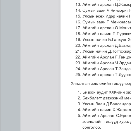
Аймгийн арслан Ц.Жамс
Сумын заан Ч.Чинзориг 
Улсын өсөх Идэр начин 
Сумын заан Т.Мөнхнаса
Аймгийн арслан О.Мөнхт
Аймгийн начин П.Пүрэвс
Улсын начин Б.Ганхуяг Х
Аймгийн арслан Д.Батжа
Улсын начин Д.Тогтохжар
Аймгийн Арслан Г.Ганцо
Аймгийн Арслан Ч.Эрдэн
Аймгийн Арслан Т.Занда
Аймгийн арслан Т.Дүүрэ
Хяналтын зөвлөлийн гишүүнээ
Бизкон аудит ХХК-ийн за
Бөхбилэгт дэвжээний ме
Улсын Заан Д.Баасандор
Аймгийн начин Х.Жаргал
Аймгийн Арслан С.Ерөөл
зөвлөлийн гишүүд хурал
сонголоо.