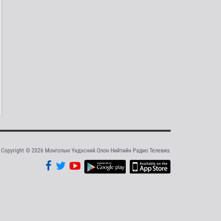
зорилоо
Cпорт
7 цаг 32 минутын өмнө
Reuters: АНУ БНХАУ-ын
дата төвийн шинэ
төхөөрөмж..
Дэлхийд
7 цаг 33 минутын өмнө
Ормузын хоолойг
дахин нээх хэлэлцээ
эцсийн шатан..
Дэлхийд
7 цаг 35 минутын өмнө
Нисэх буудлын 800
Copyright © 2026 Монголын Үндэсний Олон Нийтийн Радио Телевиз.
ажилтан хүний
наймаанаас урьдч..
Нийгэм
7 цаг 41 минутын өмнө
Зүүн Азийн
эрэгтэйчүүдийн
волейболын аварга