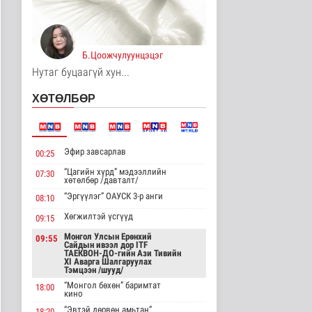
АНУ импортлогчдод
100 тэрбум
ам.долларын
тарифын..
Б.Цоожчулуунцэцэг
Дэлхийд
5 цаг 36 минутын өмнө
Нутаг буцаагүй хун...
Шейх Хасина
ХӨТӨЛБӨР
Бангладешт эргэн
ирэхээ зарлав
Дэлхийд
5 цаг 43 минутын өмнө
Эфир завсарлав
00:25
Монгол Улсын эмэгтэй
“Цагийн хүрд” мэдээллийн
07:30
шигшээ баг Азийн
хөтөлбөр /давталт/
наадам-д о..
“Эргүүлэг” ОАУСК 3-р анги
08:10
Cпорт
6 цаг 40 минутын өмнө
Хөгжилтэй үсгүүд
09:15
Монгол Улсын Ерөнхий
09:55
Энэ сарын 15-наас
Сайдын ивээл дор ITF
эхэлж тээврийн
ТАЕКВОН-ДО-гийн Ази Тивийн
XI Аварга Шалгаруулах
хэрэгслийн улсы..
Тэмцээн /шууд/
Нийгэм
“Монгол бөхөн” баримтат
18:00
6 цаг 48 минутын өмнө
кино
“Эвтэй дөрвөн амьтан”
18:20