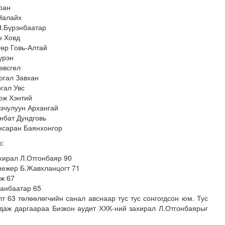
ран
Налайх
Н.Бүрэнбаатар
н Ховд
өр Говь-Алтай
үрэн
өвсгөл
ргал Завхан
гал Увс
ож Хэнтий
эчулуун Архангай
нбат Дундговь
нсаран Баянхонгор
р:
хирал Л.Отгонбаяр 90
нежер Б.Жавхланцогт 71
ж 67
анбаатар 65
т 63 төлөөлөгчийн санал авснаар тус тус сонгогдсон юм. Тус
даж даргаараа Бизкон аудит ХХК-ний захирал Л.Отгонбаярыг