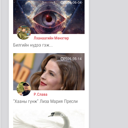
4 цаг 38 минутын өмнө
2026-06-04
Үерийн аюулаас
сэрэмжтэй байхыг
анхааруулж байна
Байгаль орчин
4 цаг 53 минутын өмнө
Лханаагийн Мөнхтөр
Цагдаагийн
Билгийн нүдээ гэж...
байгууллагын 102
тусгай дугаарт гэмт ..
Нийгэм
2026-05-14
4 цаг 3 минутын өмнө
Үндэсний спортын
зуны VIII наадам
амжилттай зохи..
Cпорт
4 цаг 27 минутын өмнө
Р.Слава
"Хааны гүнж” Лиза Мария Пресли
ОХУ-аас шатахууны
импорт тасралтгүй
хийгдэж байна
2026-05-14
Нийгэм
5 цаг 35 минутын өмнө