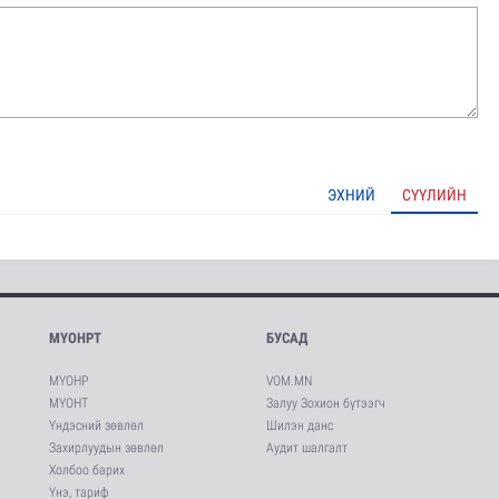
ЭХНИЙ
СҮҮЛИЙН
МҮОНРТ
БУСАД
МҮОНР
VOM.MN
МҮОНТ
Залуу Зохион бүтээгч
Үндэсний зөвлөл
Шилэн данс
Захирлуудын зөвлөл
Аудит шалгалт
Холбоо барих
Үнэ, тариф