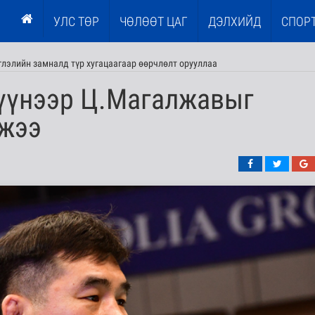
УЛС ТӨР
ЧӨЛӨӨТ ЦАГ
ДЭЛХИЙД
СПОР
глэлийн замналд түр хугацаагаар өөрчлөлт орууллаа
үүнээр Ц.Магалжавыг
ожээ