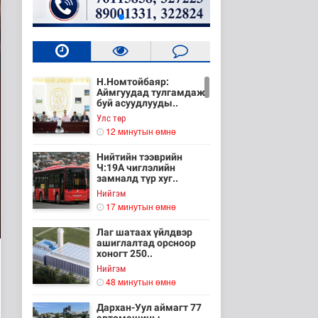
Н.Номтойбаяр:
Аймгуудад тулгамдаж
буй асуудлууды..
Улс төр
12 минутын өмнө
Нийтийн тээврийн
Ч:19А чиглэлийн
замналд түр хуг..
Нийгэм
17 минутын өмнө
Лаг шатаах үйлдвэр
ашиглалтад орсноор
хоногт 250..
Нийгэм
48 минутын өмнө
Дархан-Уул аймагт 77