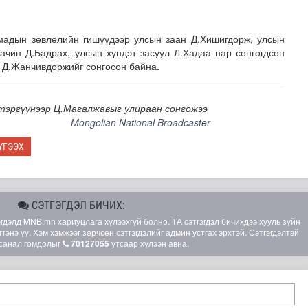
мадын зөвлөлийн гишүүдээр улсын заан Д.Хишигдорж, улсын
ачин Д.Бадрах, улсын хүндэт засуул Л.Хадаа нар сонгогдсон
н Д.Жанчивдоржийг сонгосон байна.
тэргүүнээр Ц.Магалжавыг улираан сонгожээ
Mongolian National Broadcaster
ҮГЭЭХ
СЭТГЭГДЭЛ БИЧИХ:
элд MNB.mn хариуцлага хүлээхгүй болно. ТА сэтгэгдэл бичихдээ хууль зүйн
гэнэ үү. Хэм хэмжээг зөрчсөн сэтгэгдэлийг админ устгах эрхтэй. Сэтгэгдэлтэй
санал гомдолыг
70127055
утсаар хүлээн авна.