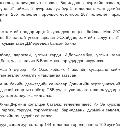
сахилга, хариуцлагын зөвлөл, Барилдааны дүрмийн зөвлөл,
нд, 21 аймаг, 3 дүүргээс тус бүр 5 төлөөлөгч, жаяг дэгийн
 нийт 255 төлөөлөгч оролцох ёстойгоос 207 төлөөлөгч ирж,
в.
ас хамгийн өндөр ирцтэй хуралдсан онцлог байлаа. Мөн 207
нь 85 настай улсын арслан Ж.Хайдав, хамгийн залуу нь 21
ат сумын заан Д.Мөрөөдөл байсан байна.
тболд даргатай, улсын гарди И.Доржсамбуу, улсын заан
машины зогсоолын бүтээн байгуулалтын ажил 95 хувийн ..
.Даш, улсын начин Б.Баянмөнх нар удирдан явуулжээ.
алжав 9 дүгээр Их Эеэс хойших 4 жилийн хугацаанд хийж
тын зөвлөл хяналтын тайлангаа тавьсан.
ог нь бөхийн дэвжээдийн саналаар Допингийн эсрэг үндэсний
ндэсний спортын арбитр ТББ-уудын удирдлага төлөөллүүд ирж
суултад хариулж ажиллалаа.
-ны Дүрмийг хэлэлцэн баталж, төлөөлөгчдөөс Их Эе хуралд
р гаргаж, тэргүүн, тэргүүлэгчид, барилдааны дүрмийн зөвлөл,
лөлийн гишүүдийг сонголоо.
нууц санал хураалтаар 144 төлөөлөгч оролцсоноос 100 хувийн