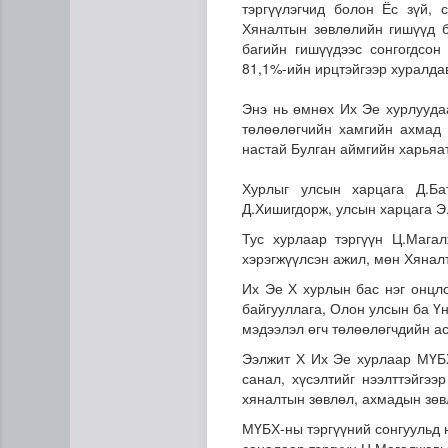
тэргүүлэгчид болон Ёс зүй, 
Хяналтын зөвлөлийн гишүүд бү
багийн гишүүдээс сонгогдсон
81,1%-ийн ирцтэйгээр хуралда
Энэ нь өмнөх Их Эе хурлууда
төлөөлөгчийн хамгийн ахмад 
настай Булган аймгийн харья
Хурлыг улсын харцага Д.Ба
Дархан-Уул аймагт 77 авто
Д.Хишигдорж, улсын харцага Э
Тус хурлаар тэргүүн Ц.Маг
хэрэгжүүлсэн ажил, мөн Хянал
Их Эе Х хурлын бас нэг онцл
байгууллага, Олон улсын ба Ү
мэдээлэл өгч төлөөлөгчдийн а
Ээлжит Х Их Эе хурлаар МҮБХ
санал, хүсэлтийг нээлттэйгээ
хяналтын зөвлөл, ахмадын зөв
МҮБХ-ны тэргүүний сонгуульд 