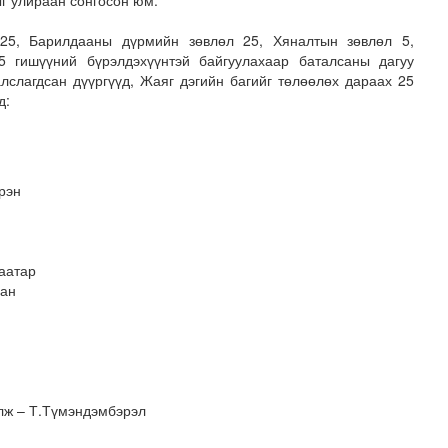
г улираан сонгосон юм.
 25, Барилдааны дүрмийн зөвлөл 25, Хяналтын зөвлөл 5,
 гишүүний бүрэлдэхүүнтэй байгуулахаар баталсаны дагуу
лслагдсан дүүргүүд, Жаяг дэгийн багийг төлөөлөх дараах 25
д:
рэн
вто бензин 505.2 мянган тонн, дизель түлш 956.7 мянг..
аатар
хан
лж – Т.Түмэндэмбэрэл