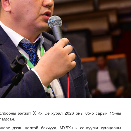
тад орсноор хоногт 250 м³ лаг хатааж, шатаах хүчин ч..
олбооны ээлжит X Их Эе хурал 2026 оны 05-р сарын 15-ны
лагдсан.
наас дээш цолтой бөхчүүд, МҮБХ-ны сонгуульт хугацааны