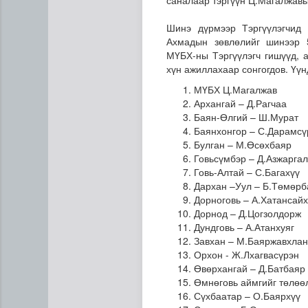
саналаар тэргүүн Ц.Магалжавы
Шинэ дүрмээр Тэргүүлэгчид
Ахмадын зөвлөлийг шинээр 5
МҮБХ-ны Тэргүүлэгч гишүүд, а
хүн ажиллахаар сонгогдов. Үүн
МҮБХ Ц.Магалжав
Архангай – Д.Рагчаа
Баян-Өлгий – Ш.Мурат
Баянхонгор – С.Дарамсү
Булган – М.Өсөхбаяр
Говьсүмбэр – Д.Азжаргал
Энэ оны эхний хагас жилд а
Говь-Алтай – С.Багахүү
Дархан –Уул – Б.Төмөрб
Дорноговь – А.Хатансай
Дорнод – Д.Цогзолдорж
Дундговь – А.Атанхуяг
Завхан – М.Баяржавхлан
Орхон - Ж.Лхагвасүрэн
Өвөрхангай – Д.Батбаяр
Өмнөговь аймгийг төлөө
Сүхбаатар – О.Баярхүү