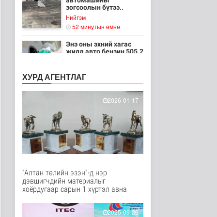
автомашины
зогсоолын бүтээ..
Нийгэм
52 минутын өмнө
Энэ оны эхний хагас
жилд авто бензин 505.2
мянга..
Нийгэм
ХУРД АГЕНТЛАГ
1 цаг 1 минутын өмнө
“Хотын дарга сонсож
2026-01-17
байна” 150150 тусгай
дугаары..
Нийгэм
1 цаг 6 минутын өмнө
Төрийн үйлчилгээг
иргэдэд ойртуулна
Нийгэм
“Алтан төлийн эзэн”-д нэр
2 цаг 41 минутын өмнө
дэвшигчдийн материалыг
хоёрдугаар сарын 1 хүртэл авна
НИТХ-ын ээлжит VIII
хуралдаанаар иргэдээс
ирүүлс..
2025-09-26