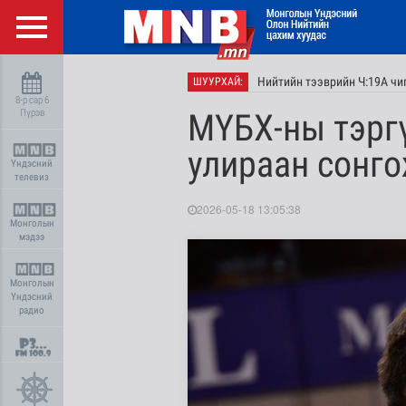
Нийтийн тээврийн Ч:19А чи
ШУУРХАЙ:
8-р сар 6
Пүрэв
МҮБХ-ны тэрг
улираан сонг
Үндэсний
телевиз
2026-05-18 13:05:38
Монголын
мэдээ
Монголын
Үндэсний
радио