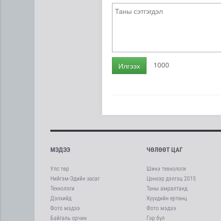
1000
Илгээх
МЭДЭЭ
ЧӨЛӨӨТ ЦАГ
Улс төр
Шинэ технологи
Нийгэм-Эдийн засаг
Цэнхэр дэлгэц 2015
Технологи
Таны амралтанд
Дэлхийд
Хүүхдийн ертөнц
Фото мэдээ
Фото мэдээ
Байгаль орчин
Гэр бүл