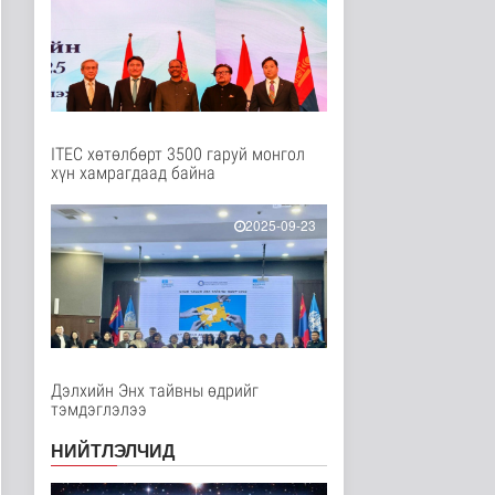
Нийгэм
2 цаг 2 минутын өмнө
ЦАГ АГААР:
Улаанбаатарт шөнөдөө
17 хэм дулаан
Байгаль орчин
2 цаг 7 минутын өмнө
ITEC хөтөлбөрт 3500 гаруй монгол
хүн хамрагдаад байна
COP17-ын зочид,
төлөөлөгчдөд үйлчлэх
250 орчим ж..
2025-09-23
Нийгэм
3 цаг 28 минутын өмнө
Шатахууны нөөцийг
нэмэгдүүлэх,
доголдлыг арилгах..
Нийгэм
4 цаг 32 минутын өмнө
Дэлхийн Энх тайвны өдрийг
тэмдэглэлээ
Нийслэлийн иргэдийн
Төлөөлөгчдийн Хурлын
НИЙТЛЭЛЧИД
Ээлжит ..
Нийгэм