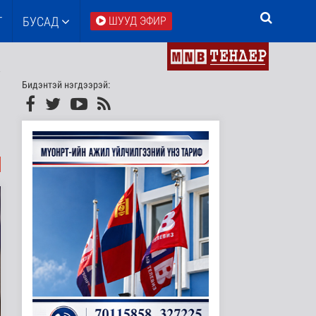
Т
БУСАД
ШУУД ЭФИР
Бидэнтэй нэгдээрэй: