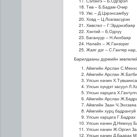
Сэлэнгэ – Б.Одгэрэл
Төв – Б.Бадам-Очир
Увс – Д.Цэрэнсамбуу
Ховд – Ц.Лхагвасүрэн
Хөвсгөл – Г:Эрдэнэбаяр
Хэнтий – Б.Одхүү
Багануур – Н.Анхбаяр
Налайх – Ж.Ганзориг
Жаяг дэг – С.Гантөр нар,
Барилдааны дүрмийн зөвлөлий
Аймгийн Арслан С.Мөнхс
Аймгийн Арслан Ж.Батби
Улсын начин Х.Түвшинса
Улсын хүндэт засуул Л.Х
Улсын харцага Х.Гантул
Аймгийн Арслан Ж.Бадр
Аймгийн Заан Ч.Энхзаяа
Аймгийн хурц бадрангуй
Улсын харцага Г.Бадрах
Улсын начин Д.Нямхүү Б
Улсын начин Ж.Оргил За
Улсын начин Д.Бадрах 