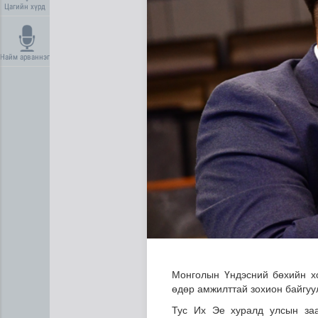
Цагийн хүрд
Найм арваннэг
Лаг шатаах үйлдвэр ашиглал
Монголын Үндэсний бөхийн х
өдөр амжилттай зохион байгуу
Тус Их Эе хуралд улсын заа