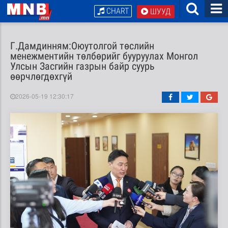
CHART
ШУУД
Г.Дамдинням:Оюутолгой төслийн
менежментийн төлбөрийг бууруулах Монгол
Улсын Засгийн газрын байр суурь
өөрчлөгдөхгүй
2026-05-19 12:30:17