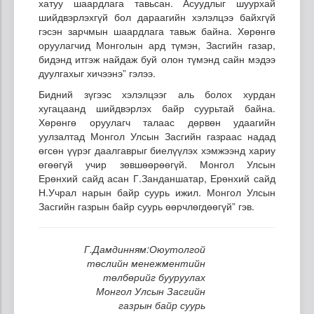
хатуу шаардлага тавьсан. Асуудлыг шуурхай
шийдвэрлэхгүй бол дараагийн хэлэлцээ байхгүй
гэсэн зарчмын шаардлага тавьж байна. Хөрөнгө
оруулагчид Монголын ард түмэн, Засгийн газар,
бидэнд итгэж найдаж буй олон түмэнд сайн мэдээ
дуулгахыг хичээнэ” гэлээ.
Бидний зүгээс хэлэлцээг аль болох хурдан
хугацаанд шийдвэрлэх байр суурьтай байна.
Хөрөнгө оруулагч талаас дөрвөн удаагийн
уулзалтад Монгол Улсын Засгийн газраас надад
өгсөн үүрэг даалгаврыг биелүүлэх хэмжээнд хариу
өгөөгүй учир зөвшөөрөөгүй. Монгол Улсын
Ерөнхий сайд асан Г.Занданшатар, Ерөнхий сайд
Н.Учрал нарын байр суурь ижил. Монгол Улсын
Засгийн газрын байр суурь өөрчлөгдөөгүй” гэв.
Г.Дамдинням:Оюутолгой
төслийн менежментийн
төлбөрийг бууруулах
Монгол Улсын Засгийн
газрын байр суурь