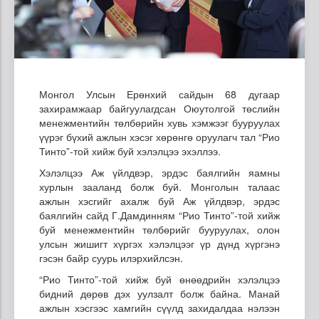
Монгол Улсын Ерөнхий сайдын 68 дугаар
захирамжаар байгуулагдсан Оюутолгой төслийн
менежментийн төлбөрийн хувь хэмжээг бууруулах
үүрэг бүхий ажлын хэсэг хөрөнгө оруулагч тал “Рио
Тинто”-той хийж буй хэлэлцээ эхэллээ.
Хэлэлцээ Аж үйлдвэр, эрдэс баялгийн яамны
хурлын зааланд болж буй. Монголын талаас
ажлын хэсгийг ахалж буй Аж үйлдвэр, эрдэс
баялгийн сайд Г.Дамдинням “Рио Тинто”-той хийж
буй менежментийн төлбөрийг бууруулах, олон
улсын жишигт хүргэх хэлэлцээг үр дүнд хүргэнэ
гэсэн байр суурь илэрхийлсэн.
“Рио Тинто”-той хийж буй өнөөдрийн хэлэлцээ
бидний дөрөв дэх уулзалт болж байна. Манай
ажлын хэсгээс хамгийн сүүлд захидалдаа нэлээн