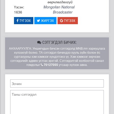
өөрчлөгдөхгүй
Үзсэн:
Mongolian National
1636
Broadcaster
ТҮГЭЭХ
ЖИРГЭХ
ТҮГЭЭХ
СЭТГЭГДЭЛ БИЧИХ:
АНХААРУУЛГА: Уншигчдын бичсэн сэтгэгдэлд MNB.mn хариуцлага
хүлээхгүй болно. ТА сэтгэгдэл бичихдээ хууль зүйн болон ёс
суртахууны хэм хэмжээг хүндэтгэнэ үү. Хэм хэмжээг зөрчсөн
сэтгэгдэлийг админ устгах эрхтэй. Сэтгэгдэлтэй холбоотой санал
гомдолыг
70127055
утсаар хүлээн авна.