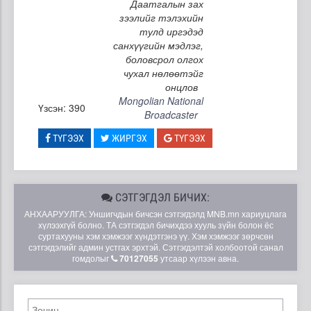
Даатгалын зах
зээлийг тэлэхийн
тулд иргэдэд
санхүүгийн мэдлэг,
боловсрол олгох
чухал нөлөөтэйг
онцлов
Mongolian National
Үзсэн: 390
Broadcaster
ТҮГЭЭХ
ЖИРГЭХ
ТҮГЭЭХ
СЭТГЭГДЭЛ БИЧИХ:
АНХААРУУЛГА: Уншигчдын бичсэн сэтгэгдэлд MNB.mn хариуцлага
хүлээхгүй болно. ТА сэтгэгдэл бичихдээ хууль зүйн болон ёс
суртахууны хэм хэмжээг хүндэтгэнэ үү. Хэм хэмжээг зөрчсөн
сэтгэгдэлийг админ устгах эрхтэй. Сэтгэгдэлтэй холбоотой санал
гомдолыг
70127055
утсаар хүлээн авна.