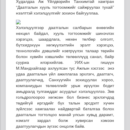
Худалдаа Аж Үйлдвэрийн Танхимтай хамтран
“Даатгалын хууль тогтоомжийг сайжруулах тухай”
нээлттэй хэлэлцүүлгийг зохион байгууллаа.
Хэлэлцүүлгээр даатгалын салбарын өнөөгийн
нөхцөл байдал, хууль тогтоомжийг шинэчлэх
хэрэгцээ, шаардлага, нөхөн төлбөр олголт,
бүтээгдэхүүн хөгжүүлэлтийн эрэлт хэрэгцээ,
технологийн дэвшлийг нэвтрүүлэх талаар төрийн
болон хувийн хэвшлийн төлөөллүүд санал, байр
сууриа илэрхийлэв. УИХ-ын гишүүн
М.Мандхайгаар ахлуулсан тус Ажлын хэсгээс энэ
удаа даатгалын үйл ажиллагаа эрхлэгч, даатгагч,
даатгуулагчид, Санхүүгийн зохицуулах хороо,
компаниудын төлөөллийг урьж ирүүлэн бодит
амьдралд тулгамддаг асуудлыг хэлэлцүүллээ. Зөв
гольдролоороо хөгжсөн бол бизнес эрхлэгчдэд
төдийгүй иргэдийг бүх талын эрсдэлт хүчин
зүйлсээс хамгаалах найдвартай баталгаа болох
даатгалын тогтолцоо манай улсын хувьд дарамт,
нэмэлт зардал болж хувирсан хэмээн
даатгуулагчдын зүгээс онцолж байв.