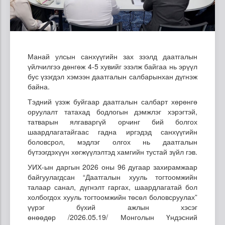
Манай улсын санхүүгийн зах зээлд даатгалын
үйлчилгээ дөнгөж 4-5 хувийг эзэлж байгаа нь эрүүл
бус үзэгдэл хэмээн даатгалын салбарынхан дүгнэж
байна.
Тэдний үзэж буйгаар даатгалын салбарт хөрөнгө
оруулалт татахад бодлогын дэмжлэг хэрэгтэй,
татварын ялгаваргүй орчинг бий болгох
шаардлагатайгаас гадна иргэдэд санхүүгийн
боловсрол, мэдлэг олгох нь даатгалын
бүтээгдэхүүн хөгжүүлэлтэд хамгийн тустай зүйл гэв.
УИХ-ын даргын 2026 оны 96 дугаар захирамжаар
байгуулагдсан “Даатгалын хууль тогтоомжийн
талаар санал, дүгнэлт гаргах, шаардлагатай бол
холбогдох хууль тогтоомжийн төсөл боловсруулах”
үүрэг бүхий ажлын хэсэг
өнөөдөр
/2026.05.19/
Монголын Үндэсний