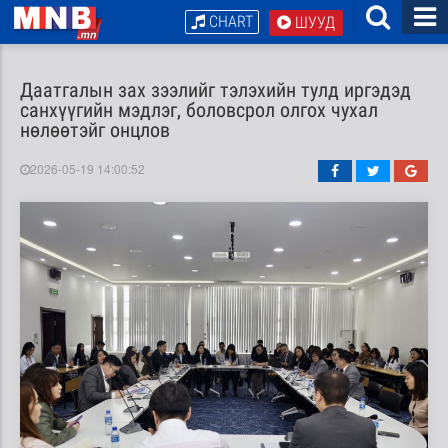
CHART
ШУУД
Даатгалын зах зээлийг тэлэхийн тулд иргэдэд
санхүүгийн мэдлэг, боловсрол олгох чухал
нөлөөтэйг онцлов
2026-05-19 14:00:52