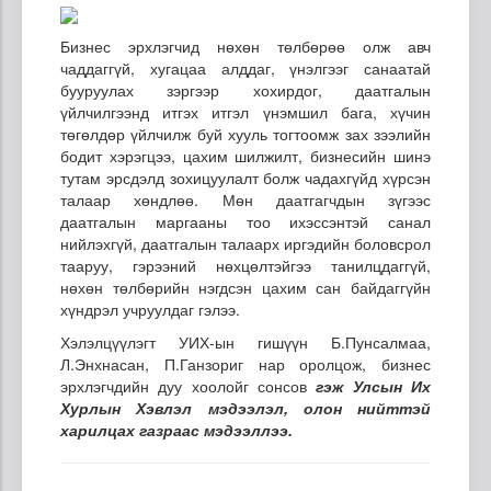
Бизнес эрхлэгчид нөхөн төлбөрөө олж авч
чаддаггүй, хугацаа алддаг, үнэлгээг санаатай
бууруулах зэргээр хохирдог, даатгалын
үйлчилгээнд итгэх итгэл үнэмшил бага, хүчин
төгөлдөр үйлчилж буй хууль тогтоомж зах зээлийн
бодит хэрэгцээ, цахим шилжилт, бизнесийн шинэ
тутам эрсдэлд
зохицуулалт болж чадахгүйд хүрсэн
талаар хөндлөө. Мөн даатгагчдын зүгээс
даатгалын маргааны тоо ихэссэнтэй санал
нийлэхгүй, даатгалын талаарх иргэдийн боловсрол
тааруу, гэрээний нөхцөлтэйгээ танилцдаггүй,
нөхөн төлбөрийн нэгдсэн цахим сан байдаггүйн
хүндрэл учруулдаг гэлээ.
Хэлэлцүүлэгт УИХ-ын гишүүн Б.Пунсалмаа,
Л.Энхнасан, П.Ганзориг
н
ар оролцож, бизнес
эрхлэгчдийн дуу хоолойг сонсов
гэж Улсын Их
Хурлын Хэвлэл мэдээлэл, олон нийттэй
харилцах газраас мэдээллээ.