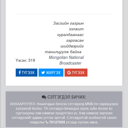
Засгийн газрын
ээлжит
хуралдаанаас
гаргасан
шийдвэрийг
танилцуулж байна
Mongolian National
Үзсэн: 319
Broadcaster
ТҮГЭЭХ
ЖИРГЭХ
ТҮГЭЭХ
СЭТГЭГДЭЛ БИЧИХ:
АНХААРУУЛГА: Уншигчдын бичсэн сэтгэгдэлд MNB.mn хариуцлага
хүлээхгүй болно. ТА сэтгэгдэл бичихдээ хууль зүйн болон ёс
суртахууны хэм хэмжээг хүндэтгэнэ үү. Хэм хэмжээг зөрчсөн
сэтгэгдэлийг админ устгах эрхтэй. Сэтгэгдэлтэй холбоотой санал
гомдолыг
70127055
утсаар хүлээн авна.