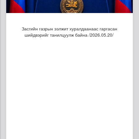
Засгийн газрын ээлжит хуралдаанаас гаргасан
шийдвэрийг танилцуулж байна /2026.05.20/