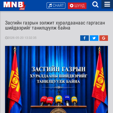
CHART
ШУУД
Засгийн газрын ээлжит хуралдаанаас гаргасан
шийдвэрийг танилцуулж байна
2026-05-20 13:32:35