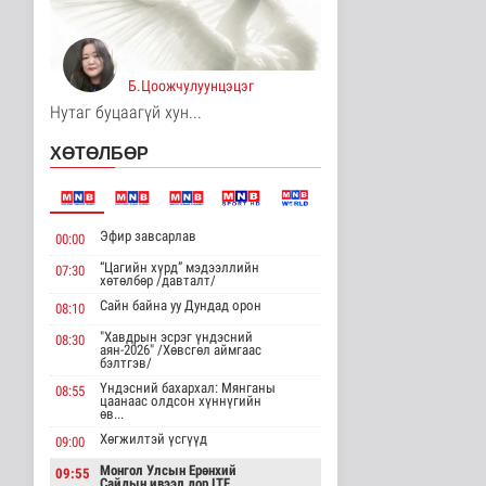
2 цаг 12 минутын өмнө
Канадын Ерөнхий сайд
АНУ-тай хийж буй
худалдааны..
Б.Цоожчулуунцэцэг
Дэлхийд
Нутаг буцаагүй хун...
2 цаг 26 минутын өмнө
ХӨТӨЛБӨР
Мета компанид 567 сая
ам.долларын төлбөр
ногдуул..
Дэлхийд
3 цаг 56 минутын өмнө
Эфир завсарлав
00:00
“Цагийн хүрд” мэдээллийн
07:30
Ирэх 10 хоногт цаг
хөтөлбөр /давталт/
агаар ямар байх вэ
Сайн байна уу Дундад орон
08:10
Байгаль орчин
3 цаг 18 минутын өмнө
"Хавдрын эсрэг үндэсний
08:30
аян-2026" /Хөвсгөл аймгаас
бэлтгэв/
“Нүүрс пиролизийн
Үндэсний бахархал: Мянганы
08:55
үйлдвэр”-ийг төр,
цаанаас олдсон хүннүгийн
хувийн хэвшл..
өв...
Нийгэм
Хөгжилтэй үсгүүд
09:00
4 цаг 33 минутын өмнө
Монгол Улсын Ерөнхий
09:55
Сайдын ивээл дор ITF