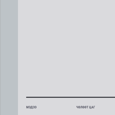
МЭДЭЭ
ЧӨЛӨӨТ ЦАГ