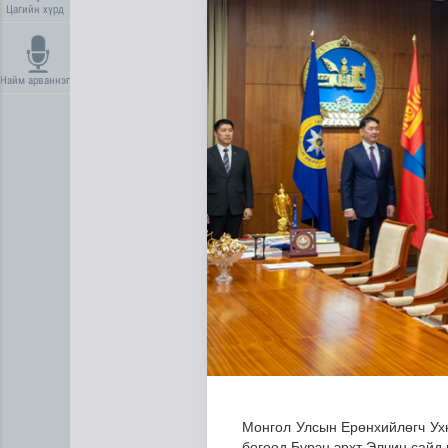
Цагийн хүрд
Найм арваннэг
Аялал жуулчлалын компаний
Монгол Улсын Ерөнхийлөгч Ух
бөгөөд Бүрэн эрхт Элчин сайд 