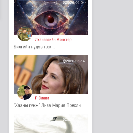
2026-06-04
Дэлхийд
1 цаг 13 минутын өмнө
Европ даяар хэт халалт
эрчимжиж байна
Дэлхийд
1 цаг 22 минутын өмнө
Лханаагийн Мөнхтөр
Билгийн нүдээ гэж...
Голууд үертэй байна
Байгаль орчин
2026-05-14
2 цаг 39 минутын өмнө
Нийслэлд 107 ШТС-аар
АИ 92 автобензин
түгээж байна
Улс төр
Р.Слава
2 цаг 46 минутын өмнө
"Хааны гүнж” Лиза Мария Пресли
Олон улсын туршлага
судлах сургалт,
2026-05-14
дадлагад 14 ..
Нийгэм