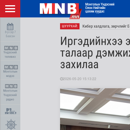
Кибер халдлага, зөрчлийг 
ШУУРХАЙ:
8-р сар 7
Баасан
Иргэдийнхээ э
талаар дэмжи
Үндэсний
телевиз
захилаа
Монголын
мэдээ
2026-05-20 15:13:22
Монголын
Үндэсний
радио