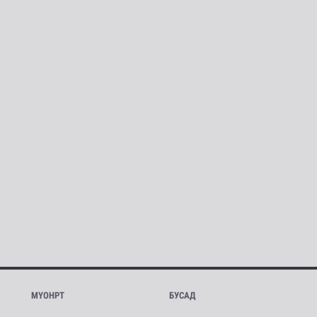
МҮОНРТ
БУСАД