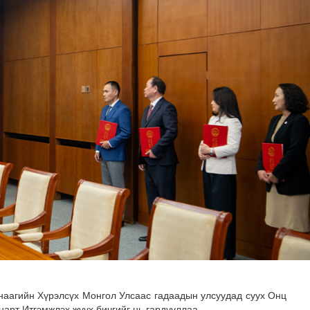
н автомашиныг ШТС-ууд хязгаарлалтгүй шатахуун олгох б..
наагийн Хүрэлсүх Монгол Улсаас гадаадын улсуудад суух Онц
нарт Итгэмжлэх жуух бичгийг нь гардууллаа.