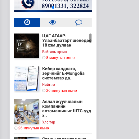
ЦАГ АГААР:
Улаанбаатарт шөнөдөө
18 хэм дулаан
Байгаль орчин
8 минутын өмнө
Кибер халдлага,
зөрчлийг E-Mongolia
системээр да..
Нийгэм
20 минутын өмнө
Аялал жуулчлалын
компанийн
автомашиныг ШТС-ууд
х..
Улс төр
26 минутын өмнө