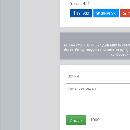
Үзсэн: 451
ТҮГЭЭХ
ЖИРГЭХ
Т
АНХААРУУЛГА: Уншигчдын бичсэн сэтгэгд
болон ёс суртахууны хэм хэмжээг хүндэт
холбоотой 
“Эхийн сүүгээр хооллолтыг 
1000
Илгээх