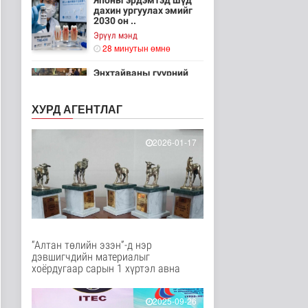
Японы эрдэмтэд шүд
дахин ургуулах эмийг
2030 он ..
Эрүүл мэнд
28 минутын өмнө
Энхтайваны гүүрний
баруун талын туслах
замд хучи..
ХУРД АГЕНТЛАГ
Нийгэм
34 минутын өмнө
2026-01-17
“Эхийн сүүгээр
хооллолтыг дэмжих
өдөр”-ийг зохио..
Эрүүл мэнд
40 минутын өмнө
Дэлхийн хамгийн том
хиймэл оюуны
тооцооллын нэгд..
“Алтан төлийн эзэн”-д нэр
Дэлхийд
дэвшигчдийн материалыг
40 минутын өмнө
хоёрдугаар сарын 1 хүртэл авна
АТГ: Авлигын эсрэг
2025-09-26
сургалтад 110 албан