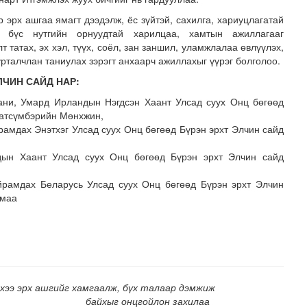
 эрх ашгаа ямагт дээдэлж, ёс зүйтэй, сахилга, хариуцлагатай
н бүс нутгийн орнуудтай харилцаа, хамтын ажиллагааг
т татах, эх хэл, түүх, соёл, зан заншил, уламжлалаа өвлүүлэх,
сурталчлан таниулах зэрэгт анхаарч ажиллахыг үүрэг болголоо.
ЛЧИН САЙД НАР:
ани, Умард Ирландын Нэгдсэн Хаант Улсад суух Онц бөгөөд
Батсүмбэрийн Мөнхжин,
рамдах Энэтхэг Улсад суух Онц бөгөөд Бүрэн эрхт Элчин сайд
 талын туслах замд хучилт хийнэ
дын Хаант Улсад суух Онц бөгөөд Бүрэн эрхт Элчин сайд
йрамдах Беларусь Улсад суух Онц бөгөөд Бүрэн эрхт Элчин
лмаа
хээ эрх ашгийг хамгаалж, бүх талаар дэмжиж
байхыг онцгойлон захилаа