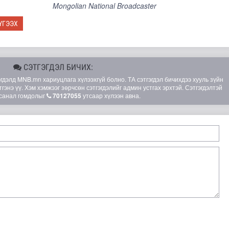
Mongolian National Broadcaster
ҮГЭЭХ
СЭТГЭГДЭЛ БИЧИХ:
элд MNB.mn хариуцлага хүлээхгүй болно. ТА сэтгэгдэл бичихдээ хууль зүйн
гэнэ үү. Хэм хэмжээг зөрчсөн сэтгэгдэлийг админ устгах эрхтэй. Сэтгэгдэлтэй
санал гомдолыг
70127055
утсаар хүлээн авна.
дэмжих өдөр”-ийг зохион байгуулав