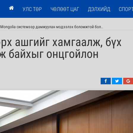
УЛС ТӨР
ЧӨЛӨӨТ ЦАГ
ДЭЛХИЙД
СПОР
E-Mongolia системээр дамжуулан мэдээлэх боломжтой бол..
рх ашгийг хамгаалж, бүх
ж байхыг онцгойлон