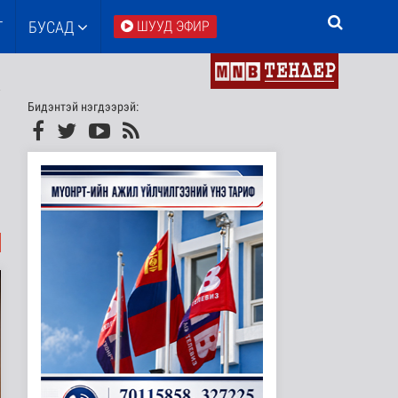
Т
БУСАД
ШУУД ЭФИР
Бидэнтэй нэгдээрэй: