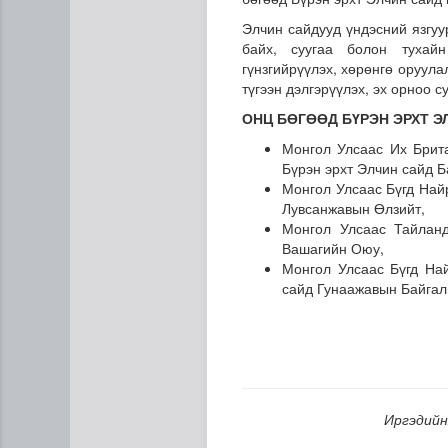
Элчин сайдууд үндэсний язгуур
байх, суугаа болон тухай
гүнзгийрүүлэх, хөрөнгө оруулал
түгээн дэлгэрүүлэх, эх орноо 
ОНЦ БӨГӨӨД БҮРЭН ЭРХТ Э
Монгол Улсаас Их Брит
Бүрэн эрхт Элчин сайд 
Монгол Улсаас Бүгд Най
Энхтайваны гүүрний баруун
Лувсанжавын Өлзийт,
Монгол Улсаас Тайлан
Вашагийн Оюу,
Монгол Улсаас Бүгд На
сайд Гунаажавын Байга
Иргэдийн