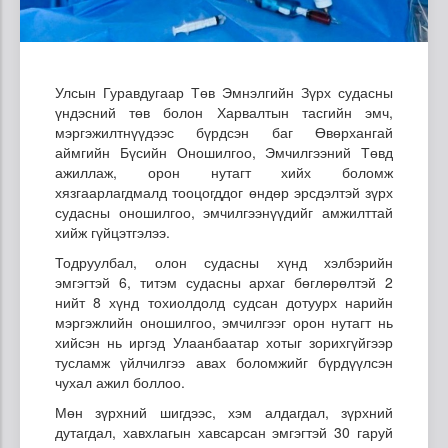
Улсын Гуравдугаар Төв Эмнэлгийн Зүрх судасны
үндэсний төв болон Харвалтын тасгийн эмч,
мэргэжилтнүүдээс бүрдсэн баг Өвөрхангай
аймгийн Бүсийн Оношилгоо, Эмчилгээний Төвд
ажиллаж, орон нутагт хийх боломж
хязгаарлагдмалд тооцогддог өндөр эрсдэлтэй зүрх
судасны оношилгоо, эмчилгээнүүдийг амжилттай
хийж гүйцэтгэлээ.
Тодруулбал, олон судасны хүнд хэлбэрийн
эмгэгтэй 6, титэм судасны архаг бөглөрөлтэй 2
нийт 8 хүнд тохиолдолд судсан дотуурх нарийн
мэргэжлийн оношилгоо, эмчилгээг орон нутагт нь
хийсэн нь иргэд Улаанбаатар хотыг зорихгүйгээр
тусламж үйлчилгээ авах боломжийг бүрдүүлсэн
чухал ажил боллоо.
Мөн зүрхний шигдээс, хэм алдагдал, зүрхний
дутагдал, хавхлагын хавсарсан эмгэгтэй 30 гаруй