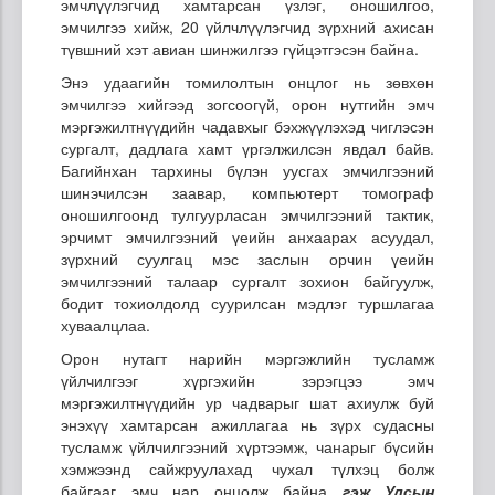
эмчлүүлэгчид хамтарсан үзлэг, оношилгоо,
эмчилгээ хийж, 20 үйлчлүүлэгчид зүрхний ахисан
түвшний хэт авиан шинжилгээ гүйцэтгэсэн байна.
Энэ удаагийн томилолтын онцлог нь зөвхөн
эмчилгээ хийгээд зогсоогүй, орон нутгийн эмч
мэргэжилтнүүдийн чадавхыг бэхжүүлэхэд чиглэсэн
сургалт, дадлага хамт үргэлжилсэн явдал байв.
Багийнхан тархины бүлэн уусгах эмчилгээний
шинэчилсэн заавар, компьютерт томограф
оношилгоонд тулгуурласан эмчилгээний тактик,
эрчимт эмчилгээний үеийн анхаарах асуудал,
зүрхний суулгац мэс заслын орчин үеийн
эмчилгээний талаар сургалт зохион байгуулж,
бодит тохиолдолд суурилсан мэдлэг туршлагаа
хуваалцлаа.
Орон нутагт нарийн мэргэжлийн тусламж
үйлчилгээг хүргэхийн зэрэгцээ эмч
мэргэжилтнүүдийн ур чадварыг шат ахиулж буй
энэхүү хамтарсан ажиллагаа нь зүрх судасны
тусламж үйлчилгээний хүртээмж, чанарыг бүсийн
хэмжээнд сайжруулахад чухал түлхэц болж
байгааг эмч нар онцолж байна
гэж Улсын