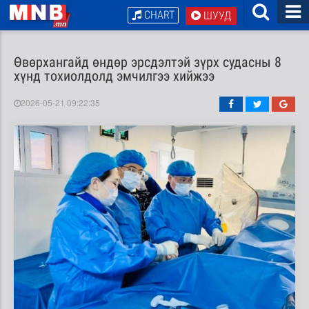
CHART
ШУУД
Өвөрхангайд өндөр эрсдэлтэй зүрх судасны 8
хүнд тохиолдолд эмчилгээ хийжээ
2026-05-21 09:22:35