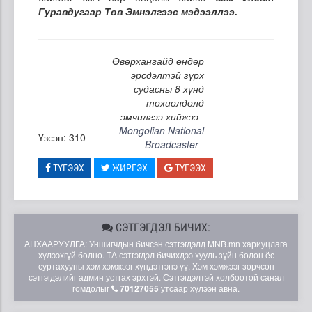
Гуравдугаар Төв Эмнэлгээс мэдээллээ.
Өвөрхангайд өндөр
эрсдэлтэй зүрх
судасны 8 хүнд
тохиолдолд
эмчилгээ хийжээ
Mongolian National
Үзсэн: 310
Broadcaster
ТҮГЭЭХ
ЖИРГЭХ
ТҮГЭЭХ
СЭТГЭГДЭЛ БИЧИХ:
АНХААРУУЛГА: Уншигчдын бичсэн сэтгэгдэлд MNB.mn хариуцлага
хүлээхгүй болно. ТА сэтгэгдэл бичихдээ хууль зүйн болон ёс
суртахууны хэм хэмжээг хүндэтгэнэ үү. Хэм хэмжээг зөрчсөн
сэтгэгдэлийг админ устгах эрхтэй. Сэтгэгдэлтэй холбоотой санал
гомдолыг
70127055
утсаар хүлээн авна.