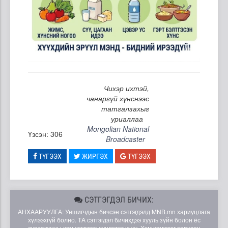
Чихэр ихтэй,
чанаргүй хүнснээс
татгалзахыг
уриаллаа
Mongolian National
Үзсэн: 306
Broadcaster
ТҮГЭЭХ
ЖИРГЭХ
ТҮГЭЭХ
СЭТГЭГДЭЛ БИЧИХ:
АНХААРУУЛГА: Уншигчдын бичсэн сэтгэгдэлд MNB.mn хариуцлага
хүлээхгүй болно. ТА сэтгэгдэл бичихдээ хууль зүйн болон ёс
суртахууны хэм хэмжээг хүндэтгэнэ үү. Хэм хэмжээг зөрчсөн