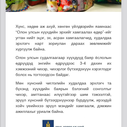
Хүнс, хөдөө аж ахуй, хөнгөн үйлдвэрийн яамнаас
“Олон улсын хүүхдийн эрхийг хамгаалах өдөр”-ийг
угтан нийт эцэг, эх, асран хамгаалагчид, худалдаа
эрхлэгч нарт зориулан дараах зөвлөмжийг
хүргүүлж байна.
Олон улсын судалгаагаар хүүхдүүд баяр ёслолын
өдрүүдэд энгийн өдрүүдээс 3-4 дахин их
хэмжээний чихэр, чихэрлэг бүтээгдэхүүн хэрэглэдэг
болох нь тогтоогдсон байдаг.
Мөн хүнсний чиглэлийн худалдаа эрхлэгч та
бүхэнд хүүхдийн баярын бэлэгний сонголтыг
чихэр, амттанаас илүүтэйгээр шим тэжээлтэй,
эрүүл хүнсний бүтээгдэхүүнээр бүрдүүлж, ирээдүй
хойч үеийнхээ эрүүл мэндийг хамгаалж, дэмжин
ажиллахыг уриалж байна.