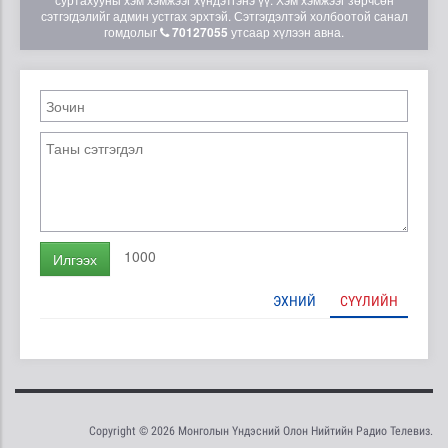
сэтгэгдэлийг админ устгах эрхтэй. Сэтгэгдэлтэй холбоотой санал
гомдолыг
70127055
утсаар хүлээн авна.
1000
Илгээх
ЭХНИЙ
СҮҮЛИЙН
Copyright © 2026 Монголын Үндэсний Олон Нийтийн Радио Телевиз.