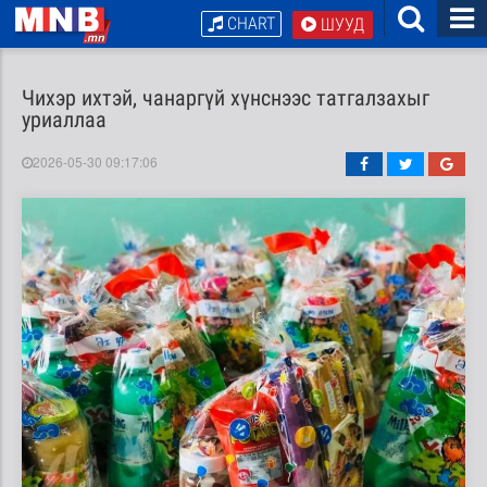
CHART
ШУУД
Чихэр ихтэй, чанаргүй хүнснээс татгалзахыг
уриаллаа
2026-05-30 09:17:06